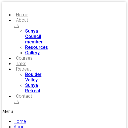
Home
About
Us
Sunya
Council
member
Resources
Gallery
Courses
Talks
Retreat
Boulder
Valley
Sunya
Retreat
Contact
Us
Menu
Home
About