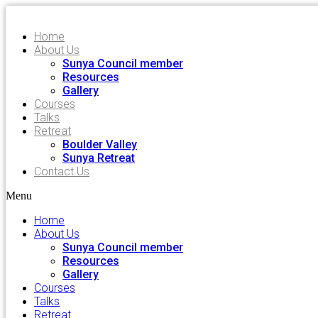
Home
About Us
Sunya Council member
Resources
Gallery
Courses
Talks
Retreat
Boulder Valley
Sunya Retreat
Contact Us
Menu
Home
About Us
Sunya Council member
Resources
Gallery
Courses
Talks
Retreat