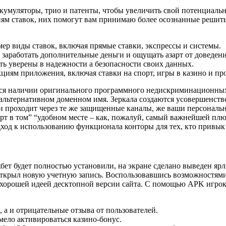
ккумуляторы, трио и патенты, чтобы увеличить свой потенциаль
иям ставок, них помогут вам принимаю более осознанные решит
мер виды ставок, включая прямые ставки, экспрессы и системы.
заработать дополнительные деньги и ощущать азарт от доведен
ть уверены в надежности а безопасности своих данных.
кциям приложения, включая ставки на спорт, игры в казино и пр
я наличии оригинального программного недискриминационных д
альтернативном доменном имя. Зеркала создаются усовершенство
 проходит через те же защищенные каналы, же ваши персональ
рт в том” “удобном месте – как, пожалуй, самый важнейшей плю
дход к использованию функционала конторы для тех, кто привы
бет будет полностью установили, на экране сделано выведен яр
 открыл новую учетную запись. Воспользовавшись возможностям
орошей идеей десктопной версии сайта. С помощью APK игроки м
 а и отрицательные отзыва от пользователей.
мело активироваться казино-бонус.