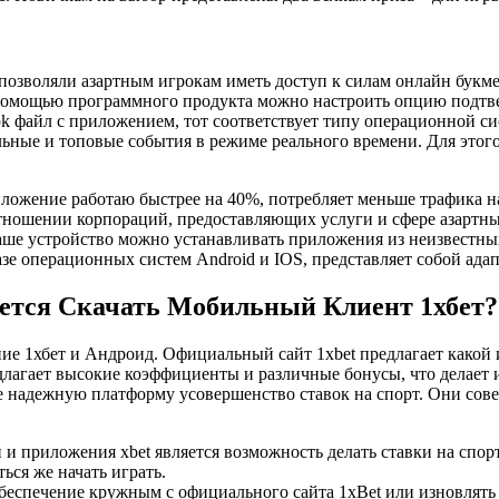
позволяли азартным игрокам иметь доступ к силам онлайн букме
омощью программного продукта можно настроить опцию подтверж
k файл с приложением, тот соответствует типу операционной си
ьные и топовые события в режиме реального времени. Для этог
ложение работаю быстрее на 40%, потребляет меньше трафика на
ношении корпораций, предоставляющих услуги и сфере азартных 
ваше устройство можно устанавливать приложения из неизвестных
зе операционных систем Android и IOS, представляет собой ад
ается Скачать Мобильный Клиент 1хбет?
ие 1хбет и Андроид. Официальный сайт 1xbet предлагает какой 
едлагает высокие коэффициенты и различные бонусы, что делает 
же надежную платформу усовершенство ставок на спорт. Они со
и приложения xbet является возможность делать ставки на спорт
ься же начать играть.
беспечение кружным с официального сайта 1xBet или изновлять 