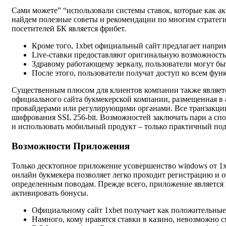
Сами можете” “использовали системы ставок, которые как а
найдем полезные советы и рекомендации по многим стратег
посетителей БК является фрибет.
Кроме того, 1xbet официальный сайт предлагает напри
Live-ставки предоставляют оригинальную возможность 
Здравому работающему зеркалу, пользователи могут бы
После этого, пользователи получат доступ ко всем фун
Существенным плюсом для клиентов компании также являетс
официального сайта букмекерской компании, размещенная в 
провайдерами или регулирующими органами. Все транзакции
шифрования SSL 256-bit. Возможностей заключать пари а спо
и использовать мобильный продукт – только практичный по
Возможности Приложения
Только десктопное приложение усовершенство windows от 1х
онлайн букмекера позволяет легко проходит регистрацию и
определенным поводам. Прежде всего, приложение является х
активировать бонусы.
Официальному сайт 1xbet получает как положительные,
Намного, кому нравятся ставки в казино, невозможно с