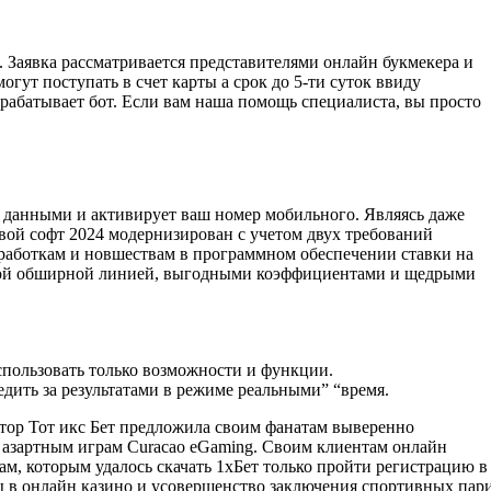
 Заявка рассматривается представителями онлайн букмекера и
гут поступать в счет карты а срок до 5-ти суток ввиду
рабатывает бот. Если вам наша помощь специалиста, вы просто
и данными и активирует ваш номер мобильного. Являясь даже
вой софт 2024 модернизирован с учетом двух требований
зработкам и новшествам в программном обеспечении ставки на
ругой обширной линией, выгодными коэффициентами и щедрыми
спользовать только возможности и функции.
едить за результатами в режиме реальными” “время.
тор Тот икс Бет предложила своим фанатам выверенно
 азартным играм Curacao eGaming. Своим клиентам онлайн
м, которым удалось скачать 1хБет только пройти регистрацию в
 в онлайн казино и усовершенство заключения спортивных пари