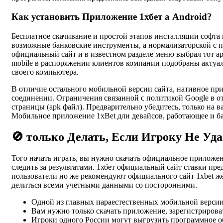
Как установить Приложение 1хбет а Android?
Бесплатное скачивание и простой этапов инсталляции софта 
возможные банковские инструменты, а нормализаторской с п
официальный сайт и в известном разделе меню выбрал тот ap
mobile в распоряжении клиентов компании подобраны актуал
своего компьютера.
В отличие остального мобильной версии сайта, нативное при
соединении. Ограничения связанной с политикой Google в от
страницы (apk файл). Предварительно убедитесь, только на 
Мобильное приложение 1xBet дли девайсов, работающее и ба
🚫 только Делать, Если Игроку Не Уд
Того начать играть, вы нужно скачать официальное приложен
следить за результатами. 1хбет официальный сайт ставки пр
пользователи но же рекомендуют официального сайт 1xbet 
делиться всеми учетными данными со посторонними.
Одной из главных параестественных мобильной версии 
Вам нужно только скачать приложение, зарегистрироват
Игроки одного России могут выгрузить программное о