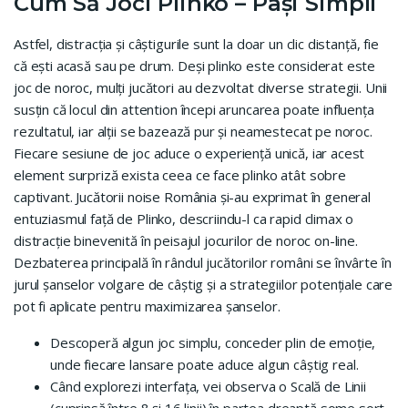
Cum Să Joci Plinko – Pași Simpli
Astfel, distracția și câștigurile sunt la doar un clic distanță, fie
că ești acasă sau pe drum. Deși plinko este considerat este
joc de noroc, mulți jucători au dezvoltat diverse strategii. Unii
susțin că locul din attention începi aruncarea poate influența
rezultatul, iar alții se bazează pur și neamestecat pe noroc.
Fiecare sesiune de joc aduce o experiență unică, iar acest
element surpriză exista ceea ce face plinko atât sobre
captivant. Jucătorii noise România și-au exprimat în general
entuziasmul față de Plinko, descriindu-l ca rapid climax o
distracție binevenită în peisajul jocurilor de noroc on-line.
Dezbaterea principală în rândul jucătorilor români se învârte în
jurul șanselor volgare de câștig și a strategiilor potențiale care
pot fi aplicate pentru maximizarea șanselor.
Descoperă algun joc simplu, conceder plin de emoție,
unde fiecare lansare poate aduce algun câștig real.
Când explorezi interfața, vei observa o Scală de Linii