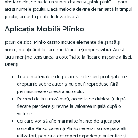
obstacolele, se aude un sunet distinctiv „plink-plink” — para
aici și numele jocului. Dacă melodia devine deranjantă în timpul
jocului, aceasta poate fi dezactivată.
Aplicația Mobilă Plinko
jocuri de slot, Plinko casino include elemente de șansă și
noroc, menținând fiecare rundă unică și imprevizibilă. Acest
lucru menține tensiunea la cote înalte la fiecare mișcare a fisei.
Diferiți
Toate materialele de pe acest site sunt protejate de
drepturile sobre autor și nu pot fi reproduse fără
permisiunea expresă a autorului.
Pornind de la u miză mică, aceasta se dublează după
fiecare pierdere și revine la valoarea inițială după o
victorie.
Cei care vor să afle mai multe înainte de a juca pot
consulta Plinko pareri și Plinko recenzii scrise para alți
utilizatori, pentru a descoperi experiențe autentice și