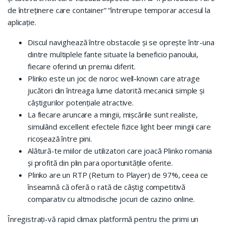
de întreținere care container” “întrerupe temporar accesul la
aplicație.
Discul navighează între obstacole și se oprește într-una
dintre multiplele fante situate la beneficio panoului,
fiecare oferind un premiu diferit.
Plinko este un joc de noroc well-known care atrage
jucători din întreaga lume datorită mecanicii simple și
câștigurilor potențiale atractive.
La fiecare aruncare a mingii, mișcările sunt realiste,
simulând excellent efectele fizice light beer mingii care
ricoșează între pini.
Alătură-te miilor de utilizatori care joacă Plinko romania
și profită din plin para oportunitățile oferite.
Plinko are un RTP (Return to Player) de 97%, ceea ce
înseamnă că oferă o rată de câștig competitivă
comparativ cu altmodische jocuri de cazino online.
Înregistrați-vă rapid climax platformă pentru the primi un