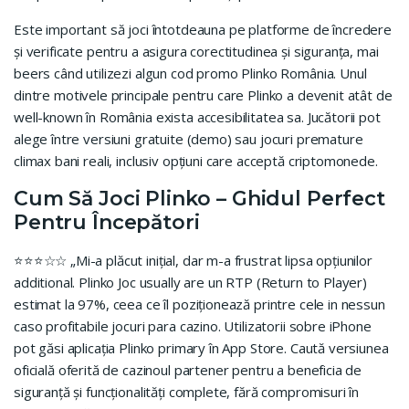
Este important să joci întotdeauna pe platforme de încredere
și verificate pentru a asigura corectitudinea și siguranța, mai
beers când utilizezi algun cod promo Plinko România. Unul
dintre motivele principale pentru care Plinko a devenit atât de
well-known în România exista accesibilitatea sa. Jucătorii pot
alege între versiuni gratuite (demo) sau jocuri premature
climax bani reali, inclusiv opțiuni care acceptă criptomonede.
Cum Să Joci Plinko – Ghidul Perfect
Pentru Începători
⭐️⭐️⭐️☆☆ „Mi-a plăcut inițial, dar m-a frustrat lipsa opțiunilor
additional. Plinko Joc usually are un RTP (Return to Player)
estimat la 97%, ceea ce îl poziționează printre cele in nessun
caso profitabile jocuri para cazino. Utilizatorii sobre iPhone
pot găsi aplicația Plinko primary în App Store. Caută versiunea
oficială oferită de cazinoul partener pentru a beneficia de
siguranță și funcționalități complete, fără compromisuri în