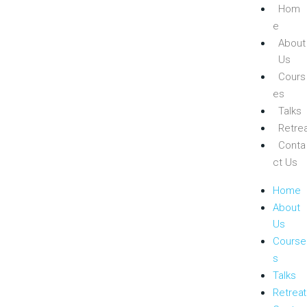
Hom
e
About
Us
Cours
es
Talks
Retre
Conta
ct Us
Home
About
Us
Course
s
Talks
Retreat