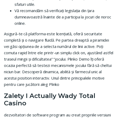
sfaturi utile.
Vă recomandăm să verificați legislația din țara
dumneavoastră înainte de a participa la jocuri de noroc
online.
Asigură-te că platforma este licențiată, oferă securitate
completă și o navigare fluidă. Pe partea dreaptă a piramidei
vei găsi opțiunea de a selecta numărul de linii active. Poți
comuta rapid între ele printr-un simplu click on, ajustând astfel
traseul mingii și dificultatea” “jocului. Plinko Demo îți oferă
ocazia perfectă să testezi mecanismele jocului fără să cheltui
niciun bar. Descoperă dinamica, abilità și farmecul unic al
acestui position interactiv. Unul dintre principalele motive
pentru care jucătorii aleg Plinko
Zalety I Actually Wady Total
Casino
dezvoltatori de software program au creat propriile versiuni