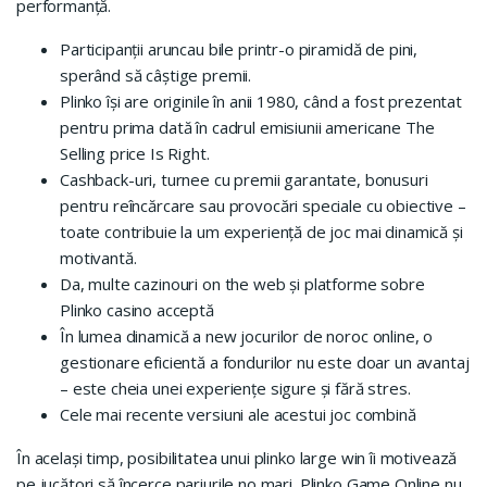
performanță.
Participanții aruncau bile printr-o piramidă de pini,
sperând să câștige premii.
Plinko își are originile în anii 1980, când a fost prezentat
pentru prima dată în cadrul emisiunii americane The
Selling price Is Right.
Cashback-uri, turnee cu premii garantate, bonusuri
pentru reîncărcare sau provocări speciale cu obiective –
toate contribuie la um experiență de joc mai dinamică și
motivantă.
Da, multe cazinouri on the web și platforme sobre
Plinko casino acceptă
În lumea dinamică a new jocurilor de noroc online, o
gestionare eficientă a fondurilor nu este doar un avantaj
– este cheia unei experiențe sigure și fără stres.
Cele mai recente versiuni ale acestui joc combină
În același timp, posibilitatea unui plinko large win îi motivează
pe jucători să încerce pariurile no mari. Plinko Game Online nu