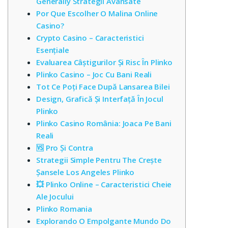
Generally Strategii Avansate
Por Que Escolher O Malina Online
Casino?
Crypto Casino – Caracteristici
Esențiale
Evaluarea Câștigurilor Și Risc În Plinko
Plinko Casino – Joc Cu Bani Reali
Tot Ce Poți Face După Lansarea Bilei
Design, Grafică Și Interfață În Jocul
Plinko
Plinko Casino România: Joaca Pe Bani
Reali
🆚 Pro Și Contra
Strategii Simple Pentru The Crește
Șansele Los Angeles Plinko
💥 Plinko Online – Caracteristici Cheie
Ale Jocului
Plinko Romania
Explorando O Empolgante Mundo Do