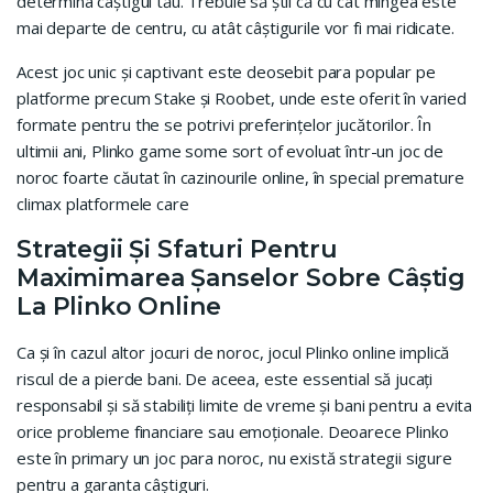
determina câștigul tău. Trebuie să știi că cu cât mingea este
mai departe de centru, cu atât câștigurile vor fi mai ridicate.
Acest joc unic și captivant este deosebit para popular pe
platforme precum Stake și Roobet, unde este oferit în varied
formate pentru the se potrivi preferințelor jucătorilor. În
ultimii ani, Plinko game some sort of evoluat într-un joc de
noroc foarte căutat în cazinourile online, în special premature
climax platformele care
Strategii Și Sfaturi Pentru
Maximimarea Șanselor Sobre Câștig
La Plinko Online
Ca și în cazul altor jocuri de noroc, jocul Plinko online implică
riscul de a pierde bani. De aceea, este essential să jucați
responsabil și să stabiliți limite de vreme și bani pentru a evita
orice probleme financiare sau emoționale. Deoarece Plinko
este în primary un joc para noroc, nu există strategii sigure
pentru a garanta câștiguri.