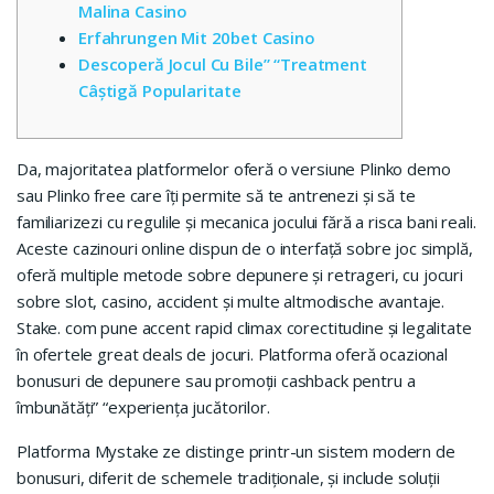
Malina Casino
Erfahrungen Mit 20bet Casino
Descoperă Jocul Cu Bile” “Treatment
Câștigă Popularitate
Da, majoritatea platformelor oferă o versiune Plinko demo
sau Plinko free care îți permite să te antrenezi și să te
familiarizezi cu regulile și mecanica jocului fără a risca bani reali.
Aceste cazinouri online dispun de o interfață sobre joc simplă,
oferă multiple metode sobre depunere și retrageri, cu jocuri
sobre slot, casino, accident și multe altmodische avantaje.
Stake. com pune accent rapid climax corectitudine și legalitate
în ofertele great deals de jocuri. Platforma oferă ocazional
bonusuri de depunere sau promoții cashback pentru a
îmbunătăți” “experiența jucătorilor.
Platforma Mystake ze distinge printr-un sistem modern de
bonusuri, diferit de schemele tradiționale, și include soluții