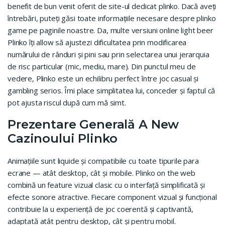
benefit de bun venit oferit de site-ul dedicat plinko. Dacă aveți
întrebări, puteți găsi toate informațiile necesare despre plinko
game pe paginile noastre. Da, multe versiuni online light beer
Plinko îți allow să ajustezi dificultatea prin modificarea
numărului de rânduri și pini sau prin selectarea unui jerarquia
de risc particular (mic, mediu, mare). Din punctul meu de
vedere, Plinko este un echilibru perfect între joc casual și
gambling serios. Îmi place simplitatea lui, conceder și faptul că
pot ajusta riscul după cum mă simt.
Prezentare Generală A New
Cazinoului Plinko
Animațiile sunt liquide și compatibile cu toate tipurile para
ecrane — atât desktop, cât și mobile. Plinko on the web
combină un feature vizual clasic cu o interfață simplificată și
efecte sonore atractive. Fiecare component vizual și funcțional
contribuie la u experiență de joc coerentă și captivantă,
adaptată atât pentru desktop, cât și pentru mobil.