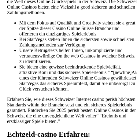
die Welt dieses Online-Glücksspiels in der Schweiz. Die Schweizer
Online Casinos bieten eine Vielzahl a good sicheren und schnellen
Zahlungsmethoden.
Mit dem Fokus auf Qualität und Creativity stehen sie a great
der Spitze dieser Casino Online Suisse Branche und
offerieren ein einzigartiges Spielerlebnis.
Bei StarVegas stehen Ihnen die sichersten sowie schnellsten
Zahlungsmethoden zur Verfügung.
Unsere Betrugstests helfen Ihnen, unkomplizierte und
vertrauenswürdige On the web Casinos in welcher Schweiz
zu identifizieren.
Sie bieten eine gewisse beeindruckende Spielvielfalt,
attraktive Boni und das sicheres Spielerlebnis.” “[newline]Al
eines der führenden Schweizer Online Casinos gewährleistet
StarVegas das sicheres Spielumfeld, damit Sie unbesorgt Du
Glück versuchen können.
Erfahren Sie, wie dieses Schweizer Internet casino perish höchsten
Standards within der Branche setzt und ein sicheres Spielerlebnis
garantiert. Entdecken Sie 2025 perish besten Online Casinos in der
Schweiz, die eine unvergleichliche Welt voller” “Ereignis und
erstklassiger Spiele bieten.”
Echtgeld-casino Erfahren: