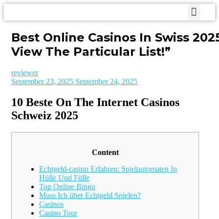
About Us
Contact Us
Best Online Casinos In Swiss 202
View The Particular List!”
reviewer
September 23, 2025
September 24, 2025
10 Beste On The Internet Casinos
Schweiz 2025
Content
Echtgeld-casino Erfahren: Spielautomaten In
Hülle Und Fülle
Top Online Bingo
Muss Ich über Echtgeld Spielen?
Casinos
Casino Tour