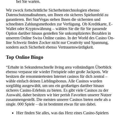
bei Sie warten.
Wir zweck fortschrittliche Sicherheitstechnologien ebenso
Datenschutzmaßnahmen, um Ihnen ein sicheres Spielumfeld zu
garantieren. Bei StarVegas stehen Ihnen die sichersten und
schnellsten Zahlungsmethoden zur Verfügung. Ob Kreditkarte, E-
Wallet oder Kryptowährung – wählen Sie die für Sie passende
Option darüber hinaus genießen Sie unkompliziertes Bezahlen in
unserem Online Swiss Online casino. In der World des Casino On-
line Schweiz finden Zocker nicht nur Creativity und Spannung,
sondern auch Sicherheit ebenso Vertrauenswürdigkeit.
Top Online Bingo
“Erhalte in Sekundenschnelle living area vollständigen Überblick
ebenso verpasse nie wieder Freispiele oder große Jackpots. Wir
besitzen die renommiertesten Internet casinos für dich zentral –
wähle einfach deinen Lieblingsbonus. Alle Casinos wurden
sorgfältig ausgewählt, um uns ein großartiges darüber hinaus
sicheres Casino-Erlebnis zu bieten. Es gibt viele Casinos zu der
Auswahl, daher besitzen wir hier perish Favoriten unserer Nutzer
zusammengestellt. Die meisten unserer Casinos bieten mehr als a
single. 000 Spiele – da ist bestimmt etwas für uns dabei.
Hier finden Sie alles, was das Herz eines Casino-Spielers