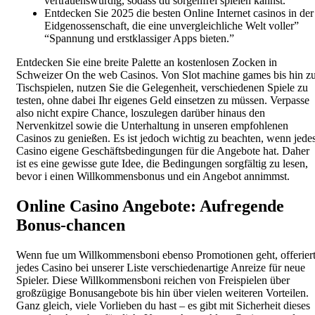
vertrauenswürdig, sodass du sorgenfrei spielen kannst.
Entdecken Sie 2025 die besten Online Internet casinos in der
Eidgenossenschaft, die eine unvergleichliche Welt voller”
“Spannung und erstklassiger Apps bieten.”
Entdecken Sie eine breite Palette an kostenlosen Zocken in
Schweizer On the web Casinos. Von Slot machine games bis hin z
Tischspielen, nutzen Sie die Gelegenheit, verschiedenen Spiele zu
testen, ohne dabei Ihr eigenes Geld einsetzen zu müssen. Verpasse
also nicht expire Chance, loszulegen darüber hinaus den
Nervenkitzel sowie die Unterhaltung in unseren empfohlenen
Casinos zu genießen. Es ist jedoch wichtig zu beachten, wenn jede
Casino eigene Geschäftsbedingungen für die Angebote hat. Daher
ist es eine gewisse gute Idee, die Bedingungen sorgfältig zu lesen,
bevor i einen Willkommensbonus und ein Angebot annimmst.
Online Casino Angebote: Aufregende
Bonus-chancen
Wenn fue um Willkommensboni ebenso Promotionen geht, offerier
jedes Casino bei unserer Liste verschiedenartige Anreize für neue
Spieler. Diese Willkommensboni reichen von Freispielen über
großzügige Bonusangebote bis hin über vielen weiteren Vorteilen.
Ganz gleich, viele Vorlieben du hast – es gibt mit Sicherheit dieses