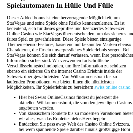
Spielautomaten In Hülle Und Fülle
Dieser Added bonus ist eine hervorragende Möglichkeit, um
StarVegas und seine Spiele ohne Risiko kennenzulernen. Es ist
bedeutend, sich für dieses geprüftes und lizenziertes Schweizer
Online Casino wie StarVegas über entscheiden, um das sicheres un
faires Spiel zu gewährleisten. Diese Spiele bieten einzigartige
Themen ebenso Features, basierend auf bekannten Marken ebenso
Charakteren, die für ein unvergessliches Spielerlebnis sorgen. Bei
StarVegas können Sie sich darauf verlassen, wenn Ihre persönliche
Information sicher sind. Wir verwenden fortschrittliche
Verschlüsselungstechnologien, um Ihre Information zu schützen
ebenso ein sicheres On the internet Casino Erlebnis inside der
Schweiz über gewährleisten. Von Willkommensboni bis zu
laufenden Promotionen, wir bieten Ihnen die nützlichsten
Möglichkeiten, Ihr Spielerlebnis zu bereichern
swiss online casino
.
Hier bei Swiss-OnlineCasinos findest du jederzeit die
aktuellen Willkommensboni, die von den jeweiligen Casinos
angeboten werden.
Von klassischem Roulette bis zu modernen Variationen biete
wir alles, was das Roulettespieler-Herz begehrt.
Entdecken Sie pass away Welt des Casino Online Svizzera,
bei wem spannende Spiele darüber hinaus großzügige Boni