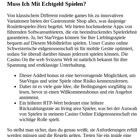
Muss Ich Mit Echtgeld Spielen?
Von klassischem Different roulette games bis zu innovativen
Variationen bieten der Gastronomie Shop alles, was dasjenige
Roulettespieler-Herz begehrt. Wir bieten hochmoderne Apps von
führenden Softwareanbietern, die ein beeindruckendes Spielerlebni
garantieren. Ja, bei StarVegas können Sie Ihre Lieblingsspiele
bequem auf Diesem Mobiltelefon spielen. Unser Casino online
Schweizerische eidgenossenschaft ist für mobile Geräte optimiert,
sodass Sie überall darüber hinaus jederzeit spielen können. Die
Casino On the web Svizzera Welt ist natürlich bekannt für ihre
Spannung und erstklassige Unterhaltung.
Dieser Added bonus ist eine hervorragende Möglichkeit, um
StarVegas und seine Spiele ohne Risiko kennenzulernen.
Daher ist es viele gute Idee, die Bedingungen sorgfältig zu
lesen, bevor ni einen Willkommensbonus und ein Angebot
annimmst.
Ein höherer RTP-Wert bedeutet eine höhere
Rückzahlungsrate an living area Spieler, was bei der Auswah
von Spielen in meinem Casino Online Eidgenossenschaft ein
wichtige Rolle spielt.
So stellst man sicher, dass du genau weißt, sie Anforderungen erfüll
werden müssen und die Regeln gelten. Treten Sie ein inside eine