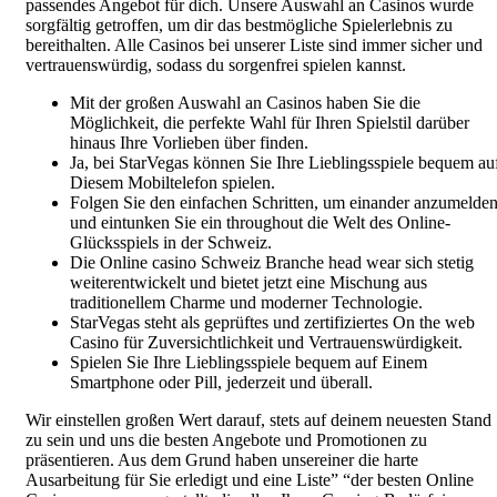
passendes Angebot für dich. Unsere Auswahl an Casinos wurde
sorgfältig getroffen, um dir das bestmögliche Spielerlebnis zu
bereithalten. Alle Casinos bei unserer Liste sind immer sicher und
vertrauenswürdig, sodass du sorgenfrei spielen kannst.
Mit der großen Auswahl an Casinos haben Sie die
Möglichkeit, die perfekte Wahl für Ihren Spielstil darüber
hinaus Ihre Vorlieben über finden.
Ja, bei StarVegas können Sie Ihre Lieblingsspiele bequem au
Diesem Mobiltelefon spielen.
Folgen Sie den einfachen Schritten, um einander anzumelde
und eintunken Sie ein throughout die Welt des Online-
Glücksspiels in der Schweiz.
Die Online casino Schweiz Branche head wear sich stetig
weiterentwickelt und bietet jetzt eine Mischung aus
traditionellem Charme und moderner Technologie.
StarVegas steht als geprüftes und zertifiziertes On the web
Casino für Zuversichtlichkeit und Vertrauenswürdigkeit.
Spielen Sie Ihre Lieblingsspiele bequem auf Einem
Smartphone oder Pill, jederzeit und überall.
Wir einstellen großen Wert darauf, stets auf deinem neuesten Stand
zu sein und uns die besten Angebote und Promotionen zu
präsentieren. Aus dem Grund haben unsereiner die harte
Ausarbeitung für Sie erledigt und eine Liste” “der besten Online