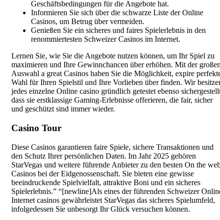
Geschäftsbedingungen für die Angebote hat.
Informieren Sie sich über die schwarze Liste der Online
Casinos, um Betrug über vermeiden.
Genießen Sie ein sicheres und faires Spielerlebnis in den
renommiertesten Schweizer Casinos im Internet.
Lernen Sie, wie Sie die Angebote nutzen können, um Ihr Spiel zu
maximieren und Ihre Gewinnchancen über erhöhen. Mit der große
Auswahl a great Casinos haben Sie die Möglichkeit, expire perfekt
Wahl für Ihren Spielstil und Ihre Vorlieben über finden. Wir besitze
jedes einzelne Online casino gründlich getestet ebenso sichergestellt
dass sie erstklassige Gaming-Erlebnisse offerieren, die fair, sicher
und geschützt sind immer wieder.
Casino Tour
Diese Casinos garantieren faire Spiele, sichere Transaktionen und
den Schutz Ihrer persönlichen Daten. Im Jahr 2025 gehören
StarVegas und weitere führende Anbieter zu den besten On the we
Casinos bei der Eidgenossenschaft. Sie bieten eine gewisse
beeindruckende Spielvielfalt, attraktive Boni und ein sicheres
Spielerlebnis.” “[newline]Als eines der führenden Schweizer Onlin
Internet casinos gewährleistet StarVegas das sicheres Spielumfeld,
infolgedessen Sie unbesorgt Ihr Glück versuchen können.