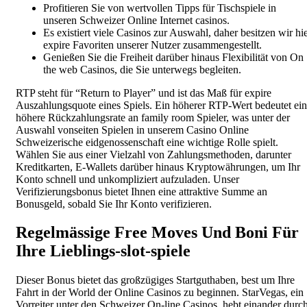
Profitieren Sie von wertvollen Tipps für Tischspiele in
unseren Schweizer Online Internet casinos.
Es existiert viele Casinos zur Auswahl, daher besitzen wir hi
expire Favoriten unserer Nutzer zusammengestellt.
Genießen Sie die Freiheit darüber hinaus Flexibilität von On
the web Casinos, die Sie unterwegs begleiten.
RTP steht für “Return to Player” und ist das Maß für expire
Auszahlungsquote eines Spiels. Ein höherer RTP-Wert bedeutet ei
höhere Rückzahlungsrate an family room Spieler, was unter der
Auswahl vonseiten Spielen in unserem Casino Online
Schweizerische eidgenossenschaft eine wichtige Rolle spielt.
Wählen Sie aus einer Vielzahl von Zahlungsmethoden, darunter
Kreditkarten, E-Wallets darüber hinaus Kryptowährungen, um Ihr
Konto schnell und unkompliziert aufzuladen. Unser
Verifizierungsbonus bietet Ihnen eine attraktive Summe an
Bonusgeld, sobald Sie Ihr Konto verifizieren.
Regelmässige Free Moves Und Boni Für
Ihre Lieblings-slot-spiele
Dieser Bonus bietet das großzügiges Startguthaben, best um Ihre
Fahrt in der World der Online Casinos zu beginnen. StarVegas, ein
Vorreiter unter den Schweizer On-line Casinos, hebt einander durc