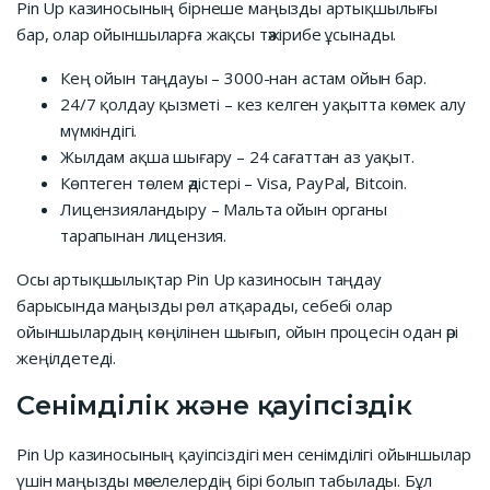
Pin Up казиносының бірнеше маңызды артықшылығы
бар, олар ойыншыларға жақсы тәжірибе ұсынады.
Кең ойын таңдауы – 3000-нан астам ойын бар.
24/7 қолдау қызметі – кез келген уақытта көмек алу
мүмкіндігі.
Жылдам ақша шығару – 24 сағаттан аз уақыт.
Көптеген төлем әдістері – Visa, PayPal, Bitcoin.
Лицензияландыру – Мальта ойын органы
тарапынан лицензия.
Осы артықшылықтар Pin Up казиносын таңдау
барысында маңызды рөл атқарады, себебі олар
ойыншылардың көңілінен шығып, ойын процесін одан әрі
жеңілдетеді.
Сенімділік және қауіпсіздік
Pin Up казиносының қауіпсіздігі мен сенімділігі ойыншылар
үшін маңызды мәселелердің бірі болып табылады. Бұл