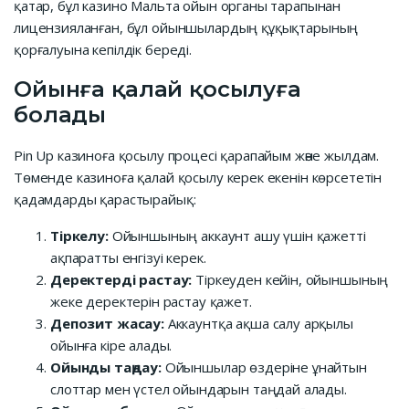
қатар, бұл казино Мальта ойын органы тарапынан
лицензияланған, бұл ойыншылардың құқықтарының
қорғалуына кепілдік береді.
Ойынға қалай қосылуға
болады
Pin Up казиноға қосылу процесі қарапайым және жылдам.
Төменде казиноға қалай қосылу керек екенін көрсететін
қадамдарды қарастырайық:
Тіркелу:
Ойыншының аккаунт ашу үшін қажетті
ақпаратты енгізуі керек.
Деректерді растау:
Тіркеуден кейін, ойыншының
жеке деректерін растау қажет.
Депозит жасау:
Аккаунтқа ақша салу арқылы
ойынға кіре алады.
Ойынды таңдау:
Ойыншылар өздеріне ұнайтын
слоттар мен үстел ойындарын таңдай алады.