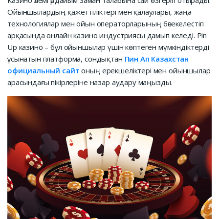
Казино әлемі әрдайым заман талабына сай өзгеріп отырады.
Ойыншылардың қажеттіліктері мен қалаулары, жаңа
технологиялар мен ойын операторларының бәсекелестігі
арқасында онлайн казино индустриясы дамып келеді. Pin
Up казино – бұл ойыншылар үшін көптеген мүмкіндіктерді
ұсынатын платформа, сондықтан
Пин Ап Казахстан
официальный сайт
оның ерекшеліктері мен ойыншылар
арасындағы пікірлеріне назар аудару маңызды.