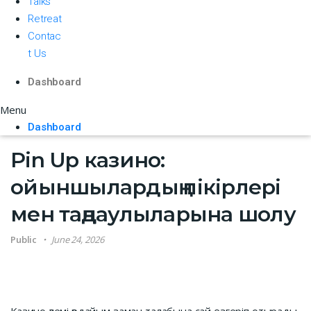
Talks
Retreat
Contac
t Us
Dashboard
Menu
Dashboard
Pin Up казино:
ойыншылардың пікірлері
мен таңдаулыларына шолу
Public
June 24, 2026