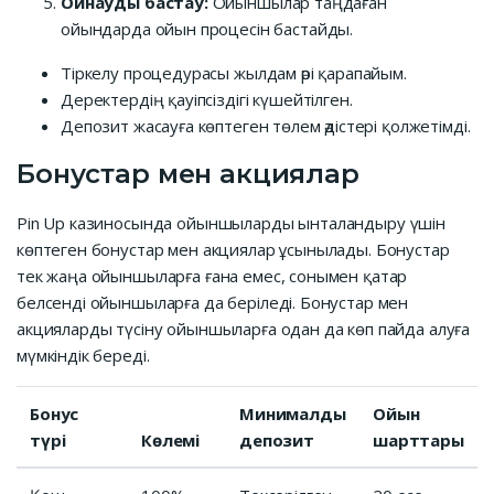
Ойнауды бастау:
Ойыншылар таңдаған
ойындарда ойын процесін бастайды.
Тіркелу процедурасы жылдам әрі қарапайым.
Деректердің қауіпсіздігі күшейтілген.
Депозит жасауға көптеген төлем әдістері қолжетімді.
Бонустар мен акциялар
Pin Up казиносында ойыншыларды ынталандыру үшін
көптеген бонустар мен акциялар ұсынылады. Бонустар
тек жаңа ойыншыларға ғана емес, сонымен қатар
белсенді ойыншыларға да беріледі. Бонустар мен
акцияларды түсіну ойыншыларға одан да көп пайда алуға
мүмкіндік береді.
Бонус
Минималды
Ойын
түрі
Көлемі
депозит
шарттары