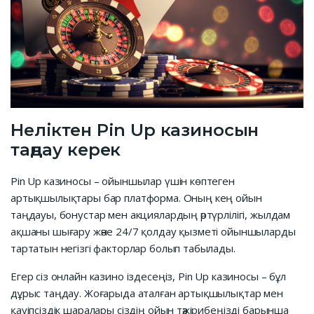
Неліктен Pin Up казиносын
таңдау керек
Pin Up казиносы – ойыншылар үшін көптеген
артықшылықтары бар платформа. Оның кең ойын
таңдауы, бонустар мен акциялардың әртүрлілігі, жылдам
ақшаны шығару және 24/7 қолдау қызметі ойыншыларды
тартатын негізгі факторлар болып табылады.
Егер сіз онлайн казино іздесеңіз, Pin Up казиносы – бұл
дұрыс таңдау. Жоғарыда аталған артықшылықтар мен
қауіпсіздік шаралары сіздің ойын тәжірибеңізді барынша