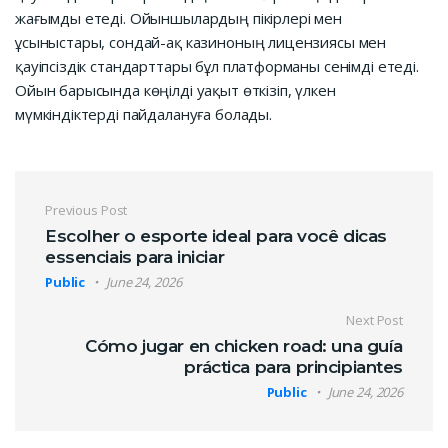
жағымды етеді. Ойыншылардың пікірлері мен
ұсыныстары, сондай-ақ казиноның лицензиясы мен
қауіпсіздік стандарттары бұл платформаны сенімді етеді.
Ойын барысында көңілді уақыт өткізіп, үлкен
мүмкіндіктерді пайдалануға болады.
Post navigation
Previous Post
Escolher o esporte ideal para você dicas
essenciais para iniciar
Public
June 24, 2026
Next Post
Cómo jugar en chicken road: una guía
práctica para principiantes
Public
June 24, 2026