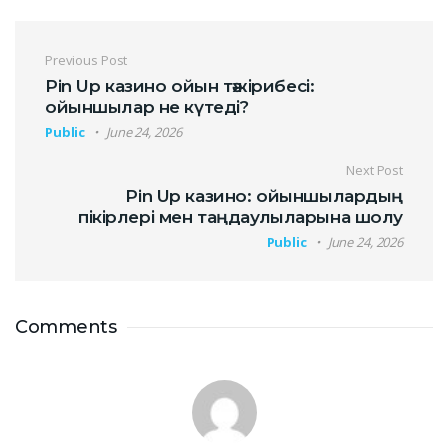
Previous Post
Pin Up казино ойын тәжірибесі:
ойыншылар не күтеді?
Public
June 24, 2026
Next Post
Pin Up казино: ойыншылардың
пікірлері мен таңдаулыларына шолу
Public
June 24, 2026
Comments