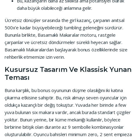
Bu, kazançların daha az sıklıkta ama potansiyel olarak
daha büyük olabileceği anlamına gelir.
Ücretsiz dönüşler sırasında the girl kazanç, çarpanın anıtsal
500x’e kadar büyüyebileceği tumbling geleneğini sürdürür.
Bununla birlikte, Basamaklı Makaralar motoru, rastgele
çarpanlar ve ücretsiz döndürmeler sürekli heyecan sağlar.
Basamaklı Makaralardan başlayarak bonus özelliklerinde size
rehberlik etmemize izin verin.
Kusursuz Tasarım Ve Klassisk Yunan
Teması
Buna karşılık, bu bonus oyununun düşme olasılığını iki katına
çıkarma etkisine sahiptir. Bu, risk almayı seven oyuncular için
oldukça kazançlı bir değiş tokuştur. Yuvada her birinde a few
yuva bulunan six makara vardır, ancak burada standart çizgiler
yoktur. Bunun yerine, bir küme mekaniği kullanılır, böylece
birbirine bitişik olan durante az 9 sembolle kombinasyonlar
oluşturulabilir. Oyuncu bahisleri minimum zero, 2 sent empieza