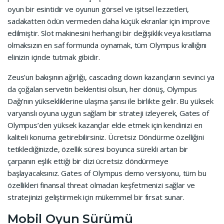
oyun bir esintidir ve oyunun görsel ve işitsel lezzetleri,
sadakatten ödün vermeden daha küçük ekranlar için improve
edilmiştir. Slot makinesini herhangi bir değişiklik veya kısıtlama
olmaksızın en saf formunda oynamak, tüm Olympus krallığını
elinizin içinde tutmak gibidir.
Zeus’un bakışının ağırlığı, cascading down kazançların sevinci ya
da çoğalan servetin beklentisi olsun, her dönüş, Olympus
Dağı’nın yüksekliklerine ulaşma şansı ile birlikte gelir. Bu yüksek
varyanslı oyuna uygun sağlam bir strateji izleyerek, Gates of
Olympus’den yüksek kazançlar elde etmek için kendinizi en
kaliteli konuma getirebilirsiniz. Ücretsiz Döndürme özelliğini
tetiklediğinizde, özellik süresi boyunca sürekli artan bir
çarpanın eşlik ettiği bir dizi ücretsiz döndürmeye
başlayacaksınız. Gates of Olympus demo versiyonu, tüm bu
özellikleri finansal threat olmadan keşfetmenizi sağlar ve
stratejinizi geliştirmek için mükemmel bir fırsat sunar.
Mobil Oyun Sürümü