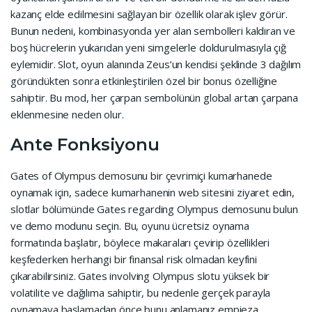
kazanç elde edilmesini sağlayan bir özellik olarak işlev görür.
Bunun nedeni, kombinasyonda yer alan sembolleri kaldıran ve
boş hücrelerin yukarıdan yeni simgelerle doldurulmasıyla çığ
eylemidir. Slot, oyun alanında Zeus’un kendisi şeklinde 3 dağılım
göründükten sonra etkinleştirilen özel bir bonus özelliğine
sahiptir. Bu mod, her çarpan sembolünün global artan çarpana
eklenmesine neden olur.
Ante Fonksiyonu
Gates of Olympus demosunu bir çevrimiçi kumarhanede
oynamak için, sadece kumarhanenin web sitesini ziyaret edin,
slotlar bölümünde Gates regarding Olympus demosunu bulun
ve demo modunu seçin. Bu, oyunu ücretsiz oynama
formatında başlatır, böylece makaraları çevirip özellikleri
keşfederken herhangi bir finansal risk olmadan keyfini
çıkarabilirsiniz. Gates involving Olympus slotu yüksek bir
volatilite ve dağılıma sahiptir, bu nedenle gerçek parayla
oynamaya başlamadan önce bunu anlamanız empieza