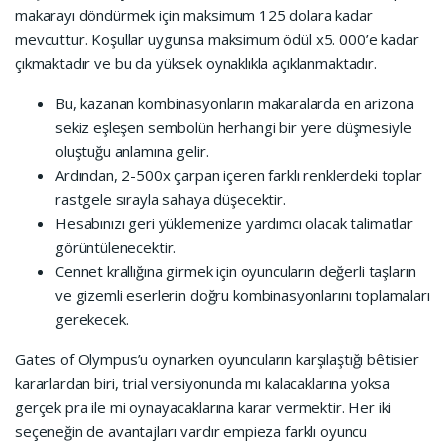
makarayı döndürmek için maksimum 125 dolara kadar
mevcuttur. Koşullar uygunsa maksimum ödül x5. 000’e kadar
çıkmaktadır ve bu da yüksek oynaklıkla açıklanmaktadır.
Bu, kazanan kombinasyonların makaralarda en arizona
sekiz eşleşen sembolün herhangi bir yere düşmesiyle
oluştuğu anlamına gelir.
Ardından, 2-500x çarpan içeren farklı renklerdeki toplar
rastgele sırayla sahaya düşecektir.
Hesabınızı geri yüklemenize yardımcı olacak talimatlar
görüntülenecektir.
Cennet krallığına girmek için oyuncuların değerli taşların
ve gizemli eserlerin doğru kombinasyonlarını toplamaları
gerekecek.
Gates of Olympus’u oynarken oyuncuların karşılaştığı bêtisier
kararlardan biri, trial versiyonunda mı kalacaklarına yoksa
gerçek pra ile mi oynayacaklarına karar vermektir. Her iki
seçeneğin de avantajları vardır empieza farklı oyuncu