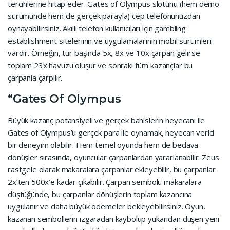
tercihlerine hitap eder. Gates of Olympus slotunu (hem demo
sürümünde hem de gerçek parayla) cep telefonunuzdan
oynayabilirsiniz. Akıllı telefon kullanıcıları için gambling
establishment sitelerinin ve uygulamalarının mobil sürümleri
vardır. Örneğin, tur başında 5x, 8x ve 10x çarpan gelirse
toplam 23x havuzu oluşur ve sonraki tüm kazançlar bu
çarpanla çarpılır.
“Gates Of Olympus
Büyük kazanç potansiyeli ve gerçek bahislerin heyecanı ile
Gates of Olympus’u gerçek para ile oynamak, heyecan verici
bir deneyim olabilir. Hem temel oyunda hem de bedava
dönüşler sırasında, oyuncular çarpanlardan yararlanabilir. Zeus
rastgele olarak makaralara çarpanlar ekleyebilir, bu çarpanlar
2x’ten 500x’e kadar çıkabilir. Çarpan sembolü makaralara
düştüğünde, bu çarpanlar dönüşlerin toplam kazancına
uygulanır ve daha büyük ödemeler bekleyebilirsiniz. Oyun,
kazanan sembollerin ızgaradan kaybolup yukarıdan düşen yeni