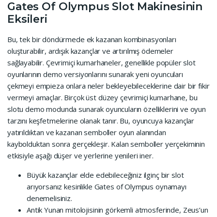
Gates Of Olympus Slot Makinesinin
Eksileri
Bu, tek bir döndürmede ek kazanan kombinasyonları
oluşturabilir, ardışık kazançlar ve artırılmış ödemeler
sağlayabilir. Çevrimiçi kumarhaneler, genellikle popüler slot
oyunlarının demo versiyonlarını sunarak yeni oyuncuları
çekmeyi empieza onlara neler bekleyebileceklerine dair bir fikir
vermeyi amaçlar. Birçok üst düzey çevrimiçi kumarhane, bu
slotu demo modunda sunarak oyuncuların özelliklerini ve oyun
tarzını keşfetmelerine olanak tanır. Bu, oyuncuya kazançlar
yatırıldıktan ve kazanan semboller oyun alanından
kaybolduktan sonra gerçekleşir. Kalan semboller yerçekiminin
etkisiyle aşağı düşer ve yerlerine yenileri iner.
Büyük kazançlar elde edebileceğiniz ilginç bir slot
arıyorsanız kesinlikle Gates of Olympus oynamayı
denemelisiniz.
Antik Yunan mitolojisinin görkemli atmosferinde, Zeus’un