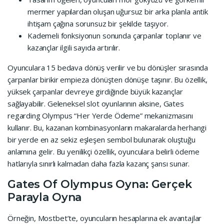
mermer yapılardan oluşan uğursuz bir arka planla antik
ihtişam çağına sorunsuz bir şekilde taşıyor.
Kademeli fonksiyonun sonunda çarpanlar toplanır ve
kazançlar ilgili sayıda artırılır.
Oyunculara 15 bedava dönüş verilir ve bu dönüşler sırasında
çarpanlar birikir empieza dönüşten dönüşe taşınır. Bu özellik,
yüksek çarpanlar devreye girdiğinde büyük kazançlar
sağlayabilir. Geleneksel slot oyunlarının aksine, Gates
regarding Olympus “Her Yerde Ödeme” mekanizmasını
kullanır. Bu, kazanan kombinasyonların makaralarda herhangi
bir yerde en az sekiz eşleşen sembol bulunarak oluştuğu
anlamına gelir. Bu yenilikçi özellik, oyunculara belirli ödeme
hatlarıyla sınırlı kalmadan daha fazla kazanç şansı sunar.
Gates Of Olympus Oyna: Gerçek
Parayla Oyna
Örneğin, Mostbet’te, oyuncuların hesaplarına ek avantajlar