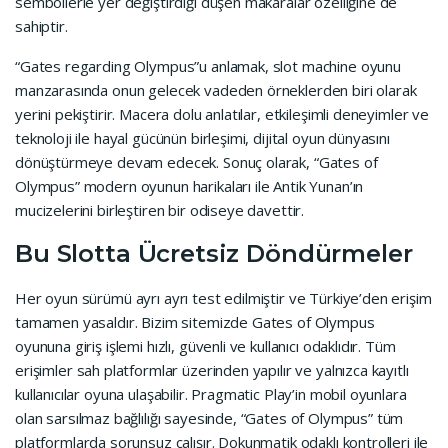
sembollerle yer değiştirdiği düşen makaralar özelliğine de
sahiptir.
“Gates regarding Olympus”u anlamak, slot machine oyunu
manzarasında onun gelecek vadeden örneklerden biri olarak
yerini pekiştirir. Macera dolu anlatılar, etkileşimli deneyimler ve
teknoloji ile hayal gücünün birleşimi, dijital oyun dünyasını
dönüştürmeye devam edecek. Sonuç olarak, “Gates of
Olympus” modern oyunun harikaları ile Antik Yunan’ın
mucizelerini birleştiren bir odiseye davettir.
Bu Slotta Ücretsiz Döndürmeler
Her oyun sürümü ayrı ayrı test edilmiştir ve Türkiye’den erişim
tamamen yasaldır. Bizim sitemizde Gates of Olympus
oyununa giriş işlemi hızlı, güvenli ve kullanıcı odaklıdır. Tüm
erişimler sah platformlar üzerinden yapılır ve yalnızca kayıtlı
kullanıcılar oyuna ulaşabilir. Pragmatic Play’in mobil oyunlara
olan sarsılmaz bağlılığı sayesinde, “Gates of Olympus” tüm
platformlarda sorunsuz çalışır. Dokunmatik odaklı kontrolleri ile