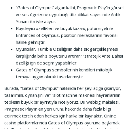
“Gates of Olympus” algun kalbi, Pragmatic Play’in görsel
ve ses ögelerine uyguladığı titiz dikkat sayesinde Antik
Yunan ritmiyle atıyor.
Büyüleyici özellikleri ve büyük kazanç potansiyeli ile
Entrances of Olympus, position meraklılarının favorisi
haline gelmiştir.
Oyuncular, Tumble Özelliğinin daha sık gerçekleşmesi
karşılığında bahis boyutunu artıran” “stratejik Ante Bahisi
özelliği için de seçim yapabilirler.
Gates of Olympus sembollerinin kendileri mitolojik
temaya uygun olarak tasarlanmıştır.
Burada, “Gates of Olympus” hakkında her şeyi açığa çıkarıyor,
tasarımını, oynanışını ve” “slot machine makinesi hayranlarının
tepkisini büyük bir ayrıntıyla inceliyoruz. Bu weblog makalesi,
Pragmatic Play’in en yeni ürünü hakkında daha fazla bilgi
edinmek tercih eden herkes için harika bir kaynaktır. Online
casino platformlarında Gates of Olympus oyununa başlamak