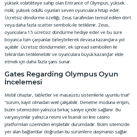
yüksek volatiliteye sahip olan Entrance of Olympus, yüksek
riskli, yüksek ödüllü oyunları seven oyunculara hitap eder.
Ücretsiz döndürme özelliği, Zeus tarafından temsil edilen dört
veya daha fazla scatter sembolü ile tetiklenir. Zeus,
oyunculara 15 ücretsiz döndürme hediye eder ve bu süre
boyunca tüm çarpanlar birleştirilerek devasa kazançlara yol
açabilir. Ücretsiz döndürmeler, ek spread sembolleri ile
tekrardan tetiklenebilir ve oyunculara büyük kazançlar elde
etmek için daha fazla şans sunar.
Gates Regarding Olympus Oyun
İncelemesi
Mobil cihazlar, tabletler ve masaüstü sistemlerle uyumlu trial”
“sürüm, kayıt olmadan weil çalışabilir. Deneme moduna erişim,
bizim sitemizden yalnızca birkaç saniye içinde sağlanır. Bu
varyasyonlar yalnızca resmi ve lisanslı on line casino
platformları üzerinden erişilebilir durumdadır. Bizim sitemizde
yer alan bağlantılar doğrudan bu sürümlere ulaşmanızı sağlar.