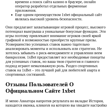
времени а поиск сайта казино в браузере, онлайн
оператор разработал отдельных фирменные
приложения.
Еще одним преимуществом 1xbet официальный сайт
являлась высокий уровень безопасности.
Они предлагают захватывающие игровой процесс, высокого
потенциал выигрыша а уникальные бонусные функции. Эти
игры поэтому привлекают внимание игроков своей яркой
графикой и возможностью приобрести крупные призы.
Усовершенство успешных ставок важно тщательно
анализировать моменты и использовать или стратегии. Не
хотелось забывать о риск-менеджменте и управлении веем
банкроллом. 1xBet предоставляет все необходимые пинцеты
для успешных ставок, но ваша твоя стратегия и главного
подход играют немаловажную роль. Раздел спортивных
ставок на 1xBet – это лучший рай для любителей азарта и
спортивных состязаний.
Отзывы Пользователей О
Официальном Сайте 1xbet
И меню Авиатора напротив результата во вкладке История,
находится иконка, кликнув на которую вы увидите настройк