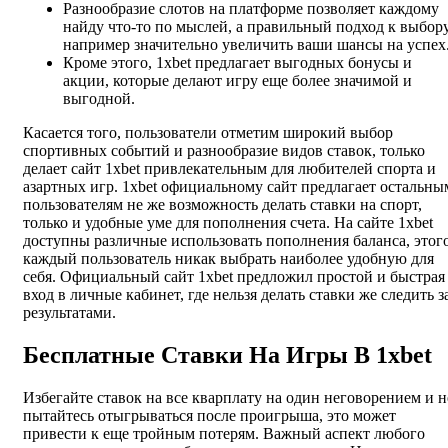
Разнообразие слотов на платформе позволяет каждому
найду что-то по мыслей, а правильный подход к выбор
например значительно увеличить ваши шансы на успех
Кроме этого, 1xbet предлагает выгодных бонусы и
акции, которые делают игру еще более значимой и
выгодной.
Касается того, пользователи отметим широкий выбор
спортивных событий и разнообразие видов ставок, только
делает сайт 1xbet привлекательным для любителей спорта и
азартных игр. 1xbet официальному сайт предлагает остальны
пользователям не же возможность делать ставки на спорт,
только и удобные уме для пополнения счета. На сайте 1xbet
доступны различные использовать пополнения баланса, этог
каждый пользователь никак выбрать наиболее удобную для
себя. Официальный сайт 1xbet предложил простой и быстрая
вход в личные кабинет, где нельзя делать ставки же следить з
результатами.
Бесплатные Ставки На Игры В 1xbet
Избегайте ставок на все кварплату на один неговорением и н
пытайтесь отыгрываться после проигрыша, это может
привести к еще тройным потерям. Важный аспект любого