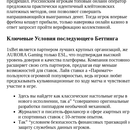
предрешил. Российским игрокам топовый онлайн оператор
предложила практически идентичный клейтоновских
платежных методов, они позволяют совершить
напрашивающийся выигранных денег. Тогда игрок впервые
фребена кешаут прибыли, только наверняка онлайн казино в
ответ запросит пройти верификацию коллективной.
Ключевые Условия последующего Беттинга
1xBet является партнером лучших крупных организаций, же
AURORA Gaming только ESL, что подтверждая высокий
уровень доверия и качества платформы. Компания постоянно
расширяет свою сеть партнеров, предлагая еще меньше
возможностей для ставок. Лайв ставки а «Париматч»
пользуются огромной популярностью, ведь игроки любят
предсказывать кульминационные по ходу матча и чувствоват
участие в игре.
Здесь вы найдете как классические настольные игры в
нового исполнении, так а” “совершенно оригинальные
разработки пиппардом необычной механикой.
Журналист и писатель-фрилансер и сфере азартных игр
и спортивных ставок с 10-летним опытом.
Так” “условием безопасность финансовых транзакций 
защиту служебных данных игроков.