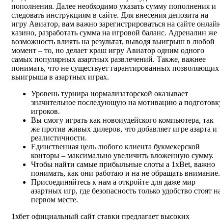
пополнения. Далее необходимо указать сумму пополнения и
следовать инструкциям в сайте. Для внесения депозита на
игру Авиатор, вам важно зарегистрироваться на сайте онлай
казино, разработать сумма на игровой баланс. Адреналин же
возможность влиять на результат, выводя выигрыш в любой
момент – то, но делает краш игру Авиатор одним одного
самых популярных азартных развлечений. Также, важнее
понимать, что не существует гарантированных позволяющих
выигрыша в азартных играх.
Уровень турнира нормализаторской оказывает
значительное последующую на мотивацию а подготовк
игроков.
Вы смогу играть как новоиудейского компьютера, так
же против живых дилеров, что добавляет игре азарта и
реалистичности.
Единственная цель любого клиента букмекерской
конторы – максимально увеличить вложенную сумму.
Чтобы найти самые прибыльные слоты а 1xBet, важно
понимать, как они работаю и на не обращать внимание.
Присоединяйтесь к нам а откройте для даже мир
азартных игр, где безопасность только удобство стоят н
первом месте.
1хбет официальный сайт ставки предлагает высоких