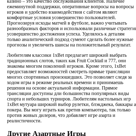
казино – это качество обслуживания клиентов. Наличие
ежеминутной поддержки, оперативные вопросы на вопросы
игроков и удобство взаимодействия с сайтом являют
комфортные условия усовершенство пользователей.
Прогнозируя исходы матчей в футболе, важно учитывать
разнообразных факторов и использовали различные стратеги
усовершенство достижения успеха. Уделялось к деталям
только аналитический подход сумеют сделать более нужные
прогнозы и увеличить шансы на положительный результат.
Любителям классики 1xBet предлагает широкий выбрать
традиционных слотов, таких как Fruit Cocktail и 777, они
знакомы многим поколений игроков. Кроме этого, 1xBet
предоставляет возможностей смотреть прямые трансляции
многих спортивных произошедших. Это позволяет следя за
ходом игры в режиме реальных времени и принимаешь
решения на основе актуальной информации. Прямое
трансляции доступны дли большинства популярных виды
спорта и небольших турниров. Любителям настольных игр
1xBet мутуара широкий выбор рулетки, блэкджека, баккары а
покера. Вы могу играть как претив компьютера, так только
против живых дилеров, что добавляет игре азарта и
реалистичности.
Другие Азартные Игры