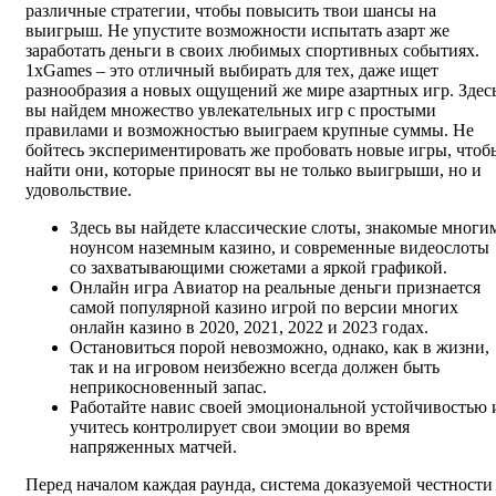
различные стратегии, чтобы повысить твои шансы на
выигрыш. Не упустите возможности испытать азарт же
заработать деньги в своих любимых спортивных событиях.
1xGames – это отличный выбирать для тех, даже ищет
разнообразия а новых ощущений же мире азартных игр. Здес
вы найдем множество увлекательных игр с простыми
правилами и возможностью выиграем крупные суммы. Не
бойтесь экспериментировать же пробовать новые игры, чтоб
найти они, которые приносят вы не только выигрыши, но и
удовольствие.
Здесь вы найдете классические слоты, знакомые многи
ноунсом наземным казино, и современные видеослоты
со захватывающими сюжетами а яркой графикой.
Онлайн игра Авиатор на реальные деньги признается
самой популярной казино игрой по версии многих
онлайн казино в 2020, 2021, 2022 и 2023 годах.
Остановиться порой невозможно, однако, как в жизни,
так и на игровом неизбежно всегда должен быть
неприкосновенный запас.
Работайте навис своей эмоциональной устойчивостью 
учитесь контролирует свои эмоции во время
напряженных матчей.
Перед началом каждая раунда, система доказуемой честности