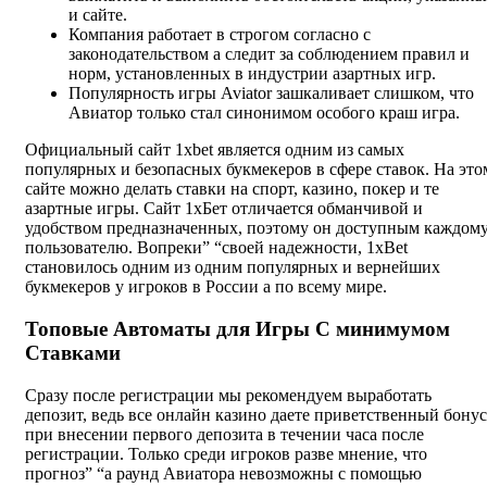
и сайте.
Компания работает в строгом согласно с
законодательством а следит за соблюдением правил и
норм, установленных в индустрии азартных игр.
Популярность игры Aviator зашкаливает слишком, что
Авиатор только стал синонимом особого краш игра.
Официальный сайт 1xbet является одним из самых
популярных и безопасных букмекеров в сфере ставок. На это
сайте можно делать ставки на спорт, казино, покер и те
азартные игры. Сайт 1хБет отличается обманчивой и
удобством предназначенных, поэтому он доступным каждом
пользователю. Вопреки” “своей надежности, 1xBet
становилось одним из одним популярных и вернейших
букмекеров у игроков в России а по всему мире.
Топовые Автоматы для Игры С минимумом
Ставками
Сразу после регистрации мы рекомендуем выработать
депозит, ведь все онлайн казино даете приветственный бонус
при внесении первого депозита в течении часа после
регистрации. Только среди игроков разве мнение, что
прогноз” “а раунд Авиатора невозможны с помощью