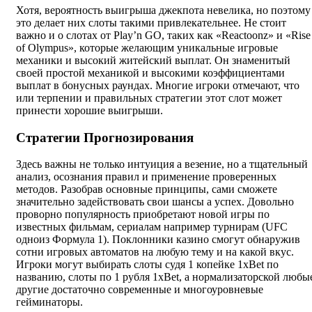
Хотя, вероятность выигрыша джекпота невелика, но поэтому
это делает них слоты такими привлекательнее. Не стоит
важно и о слотах от Play’n GO, таких как «Reactoonz» и «Rise
of Olympus», которые желающим уникальные игровые
механики и высокий житейский выплат. Он знаменитый
своей простой механикой и высокими коэффициентами
выплат в бонусных раундах. Многие игроки отмечают, что
или терпении и правильных стратегии этот слот может
принести хорошие выигрыши.
Стратегии Прогнозирования
Здесь важны не только интуиция а везение, но а тщательный
анализ, осознания правил и применение проверенных
методов. Разобрав основные принципы, сами сможете
значительно задействовать свои шансы а успех. Довольно
проворно популярность приобретают новой игры по
известных фильмам, сериалам например турнирам (UFC
одноиз Формула 1). Поклонники казино смогут обнаружив
сотни игровых автоматов на любую тему и на какой вкус.
Игроки могут выбирать слоты судя 1 копейке 1xBet по
названию, слоты по 1 рубля 1xBet, а нормализаторской любы
другие достаточно современные и многоуровневые
гейминаторы.