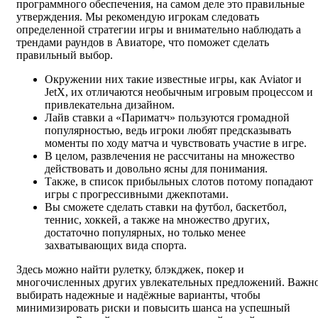
программного обеспечения, на самом деле это правильные
утверждения. Мы рекомендую игрокам следовать
определенной стратегии игры и внимательно наблюдать а
трендами раундов в Авиаторе, что поможет сделать
правильный выбор.
Окружении них такие известные игры, как Aviator и
JetX, их отличаются необычным игровым процессом и
привлекательна дизайном.
Лайв ставки а «Париматч» пользуются громадной
популярностью, ведь игроки любят предсказывать
моменты по ходу матча и чувствовать участие в игре.
В целом, развлечения не рассчитаны на множество
действовать и довольно ясны для понимания.
Также, в список прибыльных слотов потому попадают
игры с прогрессивными джекпотами.
Вы сможете сделать ставки на футбол, баскетбол,
теннис, хоккей, а также на множество других,
достаточно популярных, но только менее
захватывающих вида спорта.
Здесь можно найти рулетку, блэкджек, покер и
многочисленных других увлекательных предложений. Важн
выбирать надежные и надёжные варианты, чтобы
минимизировать риски и повысить шанса на успешный