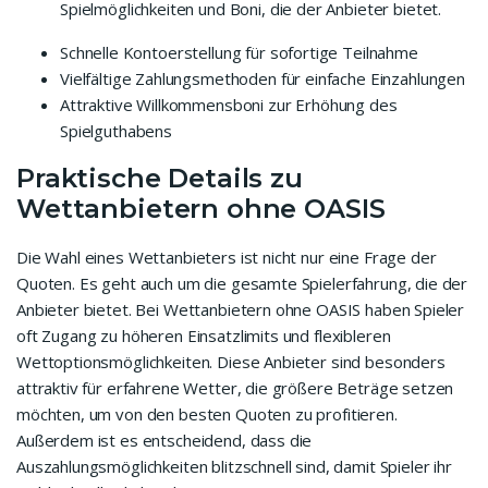
Spielmöglichkeiten und Boni, die der Anbieter bietet.
Schnelle Kontoerstellung für sofortige Teilnahme
Vielfältige Zahlungsmethoden für einfache Einzahlungen
Attraktive Willkommensboni zur Erhöhung des
Spielguthabens
Praktische Details zu
Wettanbietern ohne OASIS
Die Wahl eines Wettanbieters ist nicht nur eine Frage der
Quoten. Es geht auch um die gesamte Spielerfahrung, die der
Anbieter bietet. Bei Wettanbietern ohne OASIS haben Spieler
oft Zugang zu höheren Einsatzlimits und flexibleren
Wettoptionsmöglichkeiten. Diese Anbieter sind besonders
attraktiv für erfahrene Wetter, die größere Beträge setzen
möchten, um von den besten Quoten zu profitieren.
Außerdem ist es entscheidend, dass die
Auszahlungsmöglichkeiten blitzschnell sind, damit Spieler ihr