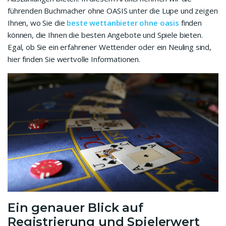
führenden Buchmacher ohne OASIS unter die Lupe und zeigen
Ihnen, wo Sie die
beste wettanbieter ohne oasis
finden
können, die Ihnen die besten Angebote und Spiele bieten.
Egal, ob Sie ein erfahrener Wettender oder ein Neuling sind,
hier finden Sie wertvolle Informationen.
Ein genauer Blick auf
Registrierung und Spielerwert