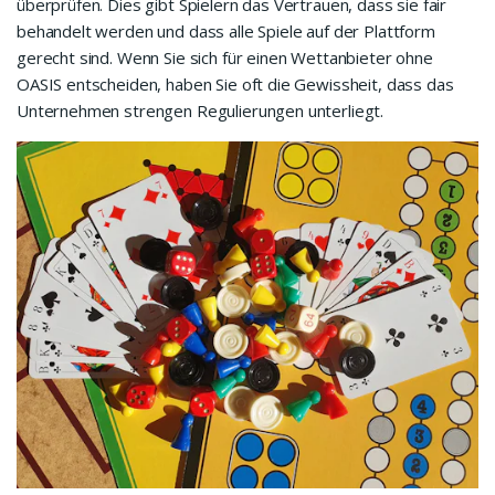
überprüfen. Dies gibt Spielern das Vertrauen, dass sie fair
behandelt werden und dass alle Spiele auf der Plattform
gerecht sind. Wenn Sie sich für einen Wettanbieter ohne
OASIS entscheiden, haben Sie oft die Gewissheit, dass das
Unternehmen strengen Regulierungen unterliegt.