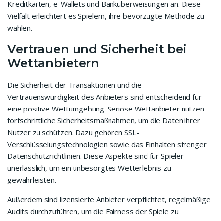
Kreditkarten, e-Wallets und Banküberweisungen an. Diese
Vielfalt erleichtert es Spielern, ihre bevorzugte Methode zu
wählen.
Vertrauen und Sicherheit bei
Wettanbietern
Die Sicherheit der Transaktionen und die
Vertrauenswürdigkeit des Anbieters sind entscheidend für
eine positive Wettumgebung. Seriöse Wettanbieter nutzen
fortschrittliche Sicherheitsmaßnahmen, um die Daten ihrer
Nutzer zu schützen. Dazu gehören SSL-
Verschlüsselungstechnologien sowie das Einhalten strenger
Datenschutzrichtlinien. Diese Aspekte sind für Spieler
unerlässlich, um ein unbesorgtes Wetterlebnis zu
gewährleisten.
Außerdem sind lizensierte Anbieter verpflichtet, regelmäßige
Audits durchzuführen, um die Fairness der Spiele zu