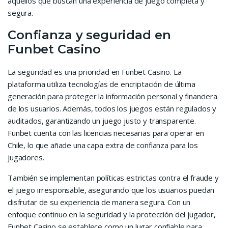
aquellos que buscan una experiencia de juego completa y
segura.
Confianza y seguridad en
Funbet Casino
La seguridad es una prioridad en Funbet Casino. La
plataforma utiliza tecnologías de encriptación de última
generación para proteger la información personal y financiera
de los usuarios. Además, todos los juegos están regulados y
auditados, garantizando un juego justo y transparente.
Funbet cuenta con las licencias necesarias para operar en
Chile, lo que añade una capa extra de confianza para los
jugadores.
También se implementan políticas estrictas contra el fraude y
el juego irresponsable, asegurando que los usuarios puedan
disfrutar de su experiencia de manera segura. Con un
enfoque continuo en la seguridad y la protección del jugador,
Funbet Casino se establece como un lugar confiable para