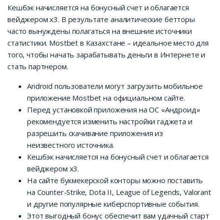
Кешбэк начисляется на бонусный счет и облагается
вейджером х3. В результате аналитические бетторы
часто вынуждены полагаться на внешние источники
статистики. Mostbet в Казахстане – идеальное место для
того, чтобы начать зарабатывать деньги в Интернете и
стать партнером.
Android пользователи могут загрузить мобильное
приложение Mostbet на официальном сайте.
Перед установкой приложения на ОС «Андроид»
рекомендуется изменить настройки гаджета и
разрешить скачивание приложения из
неизвестного источника.
Кешбэк начисляется на бонусный счет и облагается
вейджером х3.
На сайте букмекерской конторы можно поставить
на Counter-Strike, Dota II, League of Legends, Valorant
и другие популярные киберспортивные события.
Этот выгодный бонус обеспечит вам удачный старт