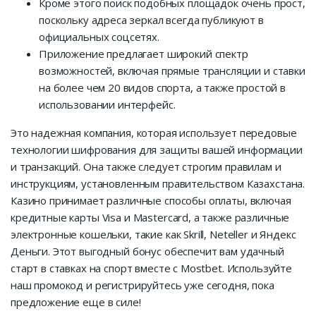
Кроме этого поиск подобных площадок очень прост,
поскольку адреса зеркал всегда публикуют в
официальных соцсетях.
Приложение предлагает широкий спектр
возможностей, включая прямые трансляции и ставки
на более чем 20 видов спорта, а также простой в
использовании интерфейс.
Это надежная компания, которая использует передовые
технологии шифрования для защиты вашей информации
и транзакций. Она также следует строгим правилам и
инструкциям, установленным правительством Казахстана.
Казино принимает различные способы оплаты, включая
кредитные карты Visa и Mastercard, а также различные
электронные кошельки, такие как Skrill, Neteller и Яндекс
Деньги. Этот выгодный бонус обеспечит вам удачный
старт в ставках на спорт вместе с Mostbet. Используйте
наш промокод и регистрируйтесь уже сегодня, пока
предложение еще в силе!