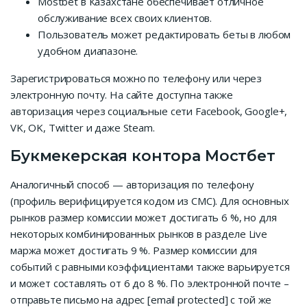
Mostbet в Казахстане обеспечивает отличное
обслуживание всех своих клиентов.
Пользователь может редактировать беты в любом
удобном диапазоне.
Зарегистрироваться можно по телефону или через
электронную почту. На сайте доступна также
авторизация через социальные сети Facebook, Google+,
VK, OK, Twitter и даже Steam.
Букмекерская контора Мостбет
Аналогичный способ — авторизация по телефону
(профиль верифицируется кодом из СМС). Для основных
рынков размер комиссии может достигать 6 %, но для
некоторых комбинированных рынков в разделе Live
маржа может достигать 9 %. Размер комиссии для
событий с равными коэффициентами также варьируется
и может составлять от 6 до 8 %. По электронной почте –
отправьте письмо на адрес [email protected] с той же