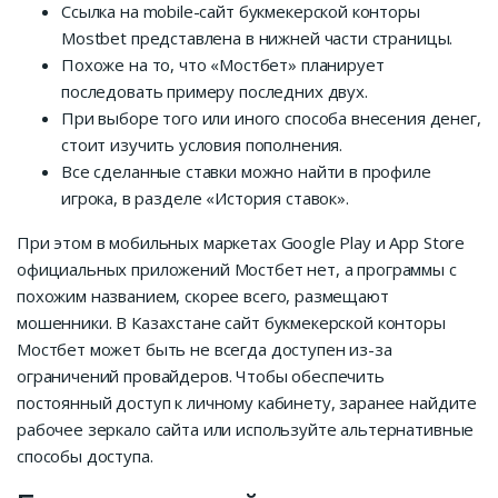
Ссылка на mobile-сайт букмекерской конторы
Mostbet представлена в нижней части страницы.
Похоже на то, что «Мостбет» планирует
последовать примеру последних двух.
При выборе того или иного способа внесения денег,
стоит изучить условия пополнения.
Все сделанные ставки можно найти в профиле
игрока, в разделе «История ставок».
При этом в мобильных маркетах Google Play и App Store
официальных приложений Мостбет нет, а программы с
похожим названием, скорее всего, размещают
мошенники. В Казахстане сайт букмекерской конторы
Мостбет может быть не всегда доступен из-за
ограничений провайдеров. Чтобы обеспечить
постоянный доступ к личному кабинету, заранее найдите
рабочее зеркало сайта или используйте альтернативные
способы доступа.