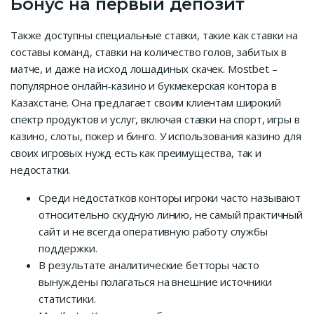
Бонус на первый депозит
Также доступны специальные ставки, такие как ставки на
составы команд, ставки на количество голов, забитых в
матче, и даже на исход лошадиных скачек. Mostbet –
популярное онлайн-казино и букмекерская контора в
Казахстане. Она предлагает своим клиентам широкий
спектр продуктов и услуг, включая ставки на спорт, игры в
казино, слоты, покер и бинго. У использования казино для
своих игровых нужд есть как преимущества, так и
недостатки.
Среди недостатков конторы игроки часто называют
относительно скудную линию, не самый практичный
сайт и не всегда оперативную работу службы
поддержки.
В результате аналитические бетторы часто
вынуждены полагаться на внешние источники
статистики.