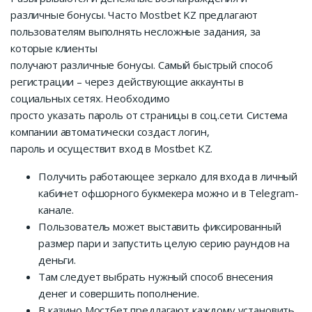
различные бонусы. Часто Mostbet KZ предлагают
пользователям выполнять несложные задания, за
которые клиенты
получают различные бонусы. Самый быстрый способ
регистрации – через действующие аккаунты в
социальных сетях. Необходимо
просто указать пароль от страницы в соц.сети. Система
компании автоматически создаст логин,
пароль и осуществит вход в Mostbet KZ.
Получить работающее зеркало для входа в личный
кабинет офшорного букмекера можно и в Telegram-
канале.
Пользователь может выставить фиксированный
размер пари и запустить целую серию раундов на
деньги.
Там следует выбрать нужный способ внесения
денег и совершить пополнение.
В казино Мостбет предлагают каждому установить