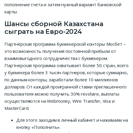
пополнение счёта и затем нужный вариант банковской
карты.
Шансы сборной Казахстана
сыграть на Евро-2024
Партнёрская программа букмекерской конторы Мосбет –
это возможность получения постоянной прибыли от
взаимовыгодного сотрудничества с букмекером.
Партнерская программа охватывает более 50 стран, всего
у букмекера более 3 тысяч партнеров, которые суммарно,
по данным конторы, заработали более 10 миллионов
долларов. От каждой проигранной ставки приглашенного
пользователя можно получить 30% revshare, выплаты
осуществляются на Webmoney, Wire Transfer, Visa и
MasterCard.
Для этого заходим в личный кабинет и нажимаем на
кнопку «Пополнить».