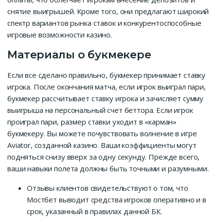
снятие выигрышей. Кроме того, они предлагают широкий
спектр вариантов рынка ставок и конкурентоспособные
игровые возможности казино.
Материалы о букмекере
Если все сделано правильно, букмекер принимает ставку
игрока. После окончания матча, если игрок выиграл пари,
букмекер рассчитывает ставку игрока и зачисляет сумму
выигрыша на персональный счет беттора. Если игрок
проиграл пари, размер ставки уходит в «карман»
букмекеру. Вы можете почувствовать волнение в игре
Aviator, созданной казино. Ваши коэффициенты могут
подняться снизу вверх за одну секунду. Прежде всего,
ваши навыки полета должны быть точными и разумными.
Отзывы клиентов свидетельствуют о том, что
Мостбет выводит средства игроков оперативно и в
срок, указанный в правилах данной БК.