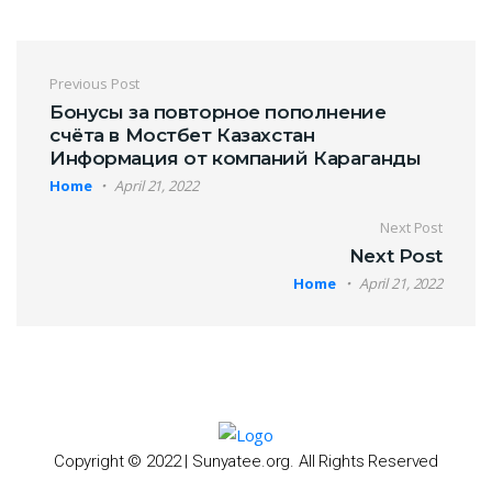
Post navigation
Previous Post
Бонусы за повторное пополнение
счёта в Мостбет Казахстан
Информация от компаний Караганды
Home
April 21, 2022
Next Post
Next Post
Home
April 21, 2022
Copyright © 2022 | Sunyatee.org. All Rights Reserved