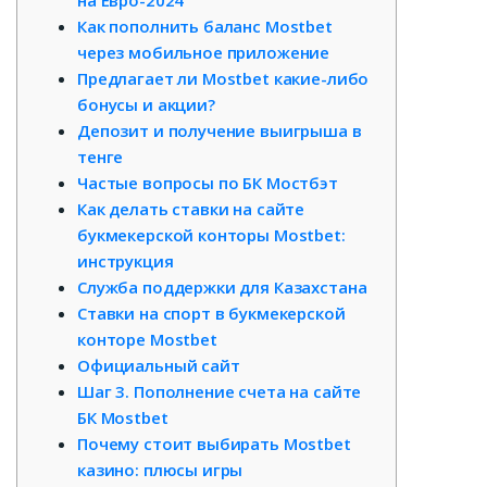
на Евро-2024
Как пополнить баланс Mostbet
через мобильное приложение
Предлагает ли Mostbet какие-либо
бонусы и акции?
Депозит и получение выигрыша в
тенге
Частые вопросы по БК Мостбэт
Как делать ставки на сайте
букмекерской конторы Mostbet:
инструкция
Служба поддержки для Казахстана
Ставки на спорт в букмекерской
конторе Mostbet
Oфициальный сайт
Шаг 3. Пополнение счета на сайте
БК Mostbet
Почему стоит выбирать Mostbet
казино: плюсы игры