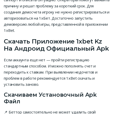
причину и решат проблему за короткий срок. Для
создания демосчета игроку не нужно регистрироваться и
авторизоваться на 1хБет. Достаточно запустить
демоверсию любой игры, представленной в приложении
1xBet.
Скачать Приложение 1xbet Kz
На Андроид Официальный Apk
Если аккаунта еще нет — пройти регистрацию
стандартным способом. И можно пополнять счет и
переходить к ставкам. При выявлении недочетов и
проблем в работе рекомендуется 1xBet скачать и
установить заново.
Скачиваем Установочный Apk
Файл
📌 Беттор самостоятельно не может удалить свой