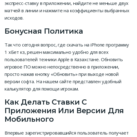
экспресс-ставку в приложении, найдите не меньше двух
матчей в линии и нажмите на коэффициенты выбранных
исходов.
Бонусная Политика
Так что сегодня вопрос, где скачать на iPhone программу
1 хБет кз, решен максимально удобно для всех
пользователей техники Apple в Казахстане. Обновить
игровое ПО можно непосредственно в приложении,
просто нажав кнопку «Обновить» при выходе новой
версии софта. На нашем сайте представлен удобный
калькулятор для помощи игрокам.
Как Делать Ставки С
Приложения Или Версии Для
Мобильного
Впервые зарегистрировавшийся пользователь получает