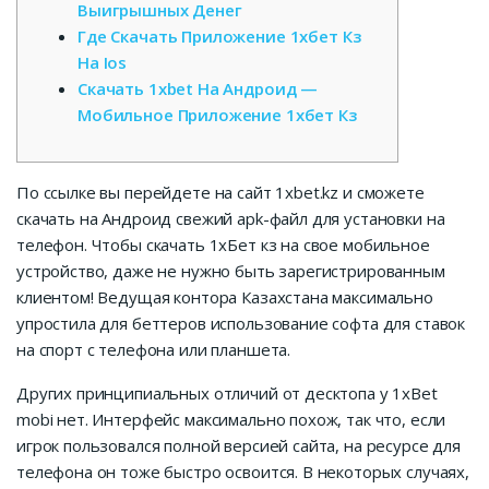
Выигрышных Денег
Где Скачать Приложение 1хбет Кз
На Ios
Скачать 1xbet На Андроид —
Мобильное Приложение 1хбет Кз
По ссылке вы перейдете на сайт 1xbet.kz и сможете
скачать на Андроид свежий apk-файл для установки на
телефон. Чтобы скачать 1хБет кз на свое мобильное
устройство, даже не нужно быть зарегистрированным
клиентом! Ведущая контора Казахстана максимально
упростила для беттеров использование софта для ставок
на спорт с телефона или планшета.
Других принципиальных отличий от десктопа у 1xBet
mobi нет. Интерфейс максимально похож, так что, если
игрок пользовался полной версией сайта, на ресурсе для
телефона он тоже быстро освоится. В некоторых случаях,