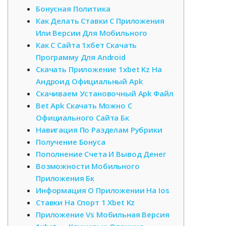
Бонусная Политика
Как Делать Ставки С Приложения
Или Версии Для Мобильного
Как С Сайта 1хбет Скачать
Программу Для Android
Скачать Приложение 1xbet Kz На
Андроид Официальный Apk
Скачиваем Установочный Apk Файл
Bet Apk Скачать Можно С
Официального Сайта Бк
Навигация По Разделам Рубрики
Получение Бонуса
Пополнение Счета И Вывод Денег
Возможности Мобильного
Приложения Бк
Информация О Приложении На Ios
Ставки На Спорт 1 Xbet Kz
Приложение Vs Мобильная Версия