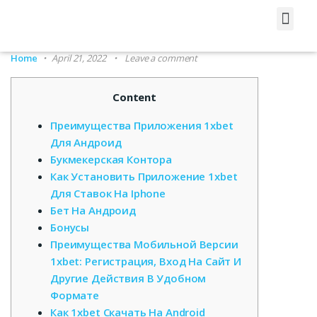
About Us
Contact Us
Home
April 21, 2022
Leave a comment
Content
Преимущества Приложения 1xbet
Для Андроид
Букмекерская Контора
Как Установить Приложение 1xbet
Для Ставок На Iphone
Бет На Андроид
Бонусы
Преимущества Мобильной Версии
1xbet: Регистрация, Вход На Сайт И
Другие Действия В Удобном
Формате
Как 1xbet Скачать На Android