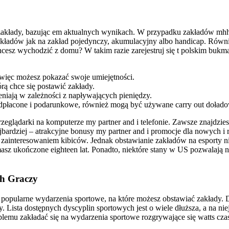
e zakłady, bazując em aktualnych wynikach. W przypadku zakładów mhh
ładów jak na zakład pojedynczy, akumulacyjny albo handicap. Równie 
chcesz wychodzić z domu? W takim razie zarejestruj się t polskim bukm
 więc możesz pokazać swoje umiejętności.
rą chce się postawić zakłady.
eniają w zależności z napływających pieniędzy.
zedpłacone i podarunkowe, również mogą być używane carry out dołado
rzeglądarki na komputerze my partner and i telefonie. Zawsze znajdzie
 najbardziej – atrakcyjne bonusy my partner and i promocje dla nowych i
m zainteresowaniem kibiców. Jednak obstawianie zakładów na esporty ni
 masz ukończone eighteen lat. Ponadto, niektóre stany w US pozwalają 
h Graczy
j popularne wydarzenia sportowe, na które możesz obstawiać zakłady. 
 Lista dostępnych dyscyplin sportowych jest o wiele dłuższa, a na niej
lemu zakładać się na wydarzenia sportowe rozgrywające się watts cza