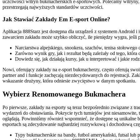
uczciwości witryn bukmacherskich e-sportowych. Polecamy witryny, k
przestrzegają najwyższych standardów uczciwości.
Jak Stawiać Zakłady Em E-sport Online?
Aplikacja 888Starz jest dostępna dla urządzeń z systemem Android i 
zawarciem zakładu może szybko obliczyć, ile pieniędzy wygra, jeśli
Narciarstwa alpejskiego, snookera, szachów, tenisa stołowego 
Zarówno wynik gry, jak i rezultat będą zależały od tego, która d
Dowiedz się, jak działają kursy, jak u interpretować i jakie r
Nowi, oferujący zakłady na e-sport bukmacherzy, często oferują sw
partner and i funkcje zachęcają niezdecydowanych do rejestracji. Z
wskazanie drużyny, która odniesie zwycięstwo w danym spotkaniu.
Wybierz Renomowanego Bukmachera
Po pierwsze, zakłady na esporty są teraz bezpośrednio związane z t
wydarzeń do obstawiania. Pokrycie tych turniejów jest niesamowite
oglądają. Powinniśmy również wspomnieć, że dostępne są unikalne b
esportach są zdecydowanie najbardziej rozrywkową i dochodową częś
Typy bukmacherskie na bandy, futbol amerykański, futsal lub 