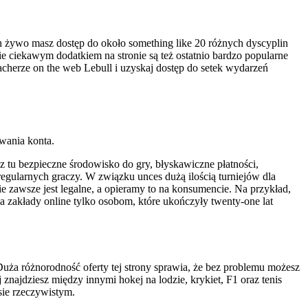
 żywo masz dostęp do około something like 20 różnych dyscyplin
ciekawym dodatkiem na stronie są też ostatnio bardzo popularne
acherze on the web Lebull i uzyskaj dostęp do setek wydarzeń
wania konta.
sz tu bezpieczne środowisko do gry, błyskawiczne płatności,
 regularnych graczy. W związku unces dużą ilością turniejów dla
e zawsze jest legalne, a opieramy to na konsumencie. Na przykład,
na zakłady online tylko osobom, które ukończyły twenty-one lat
Duża różnorodność oferty tej strony sprawia, że bez problemu możesz
 znajdziesz między innymi hokej na lodzie, krykiet, F1 oraz tenis
sie rzeczywistym.