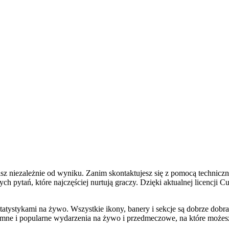
sz niezależnie od wyniku. Zanim skontaktujesz się z pomocą techniczną
ych pytań, które najczęściej nurtują graczy. Dzięki aktualnej licen
 statystykami na żywo. Wszystkie ikony, banery i sekcje są dobrze do
umne i popularne wydarzenia na żywo i przedmeczowe, na które możes