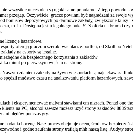
e nie wszystkie unces nich są ngakl samo popularne. Z tego powodu st
immer przegap. Oczywiście, gracze powinni być nagradzani za swoje wy
 od bonusów depozytowych po darmowe zakłady, zwiększone kursy i wi
eczu, m. in. Dostępna jest u legalnego buka STS oferta na bramki czy
.
ne licencje hazardowe.
esporty oferują graczom szeroki wachlarz e-portfeli, od Skrill po Netell
akłady na esporty są legalne.
iezbędne dla bezpiecznego korzystania z zakładów.
ilka minut po pierwszym wejściu na stronę.
. Naszym zdaniem zakłady na żywo w esportach są najciekawszą funkcją
 kto spędził mnóstwo czasu na analizowaniu platform hazardowych, zaw
łach i eksperymentować małymi stawkami em niszach. Ponad one thousa
 klienta na PC, alcohol zawsze możesz użyć strony zakładów 888Starz,
w ani błędów podczas gry.
ne badania i ocenę. Nasz proces obejmuje ocenę środków bezpieczeństw
iezawodne i godne zaufania strony trafiają mhh naszą listę. Audyty str