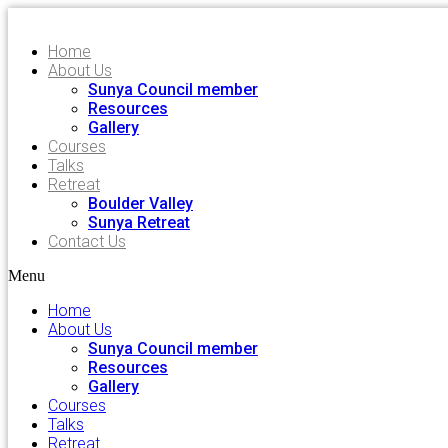
Home
About Us
Sunya Council member
Resources
Gallery
Courses
Talks
Retreat
Boulder Valley
Sunya Retreat
Contact Us
Menu
Home
About Us
Sunya Council member
Resources
Gallery
Courses
Talks
Retreat