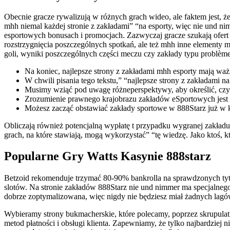
Obecnie gracze rywalizują w różnych grach wideo, ale faktem jest, ż
mhh niemal każdej stronie z zakładami” “na esporty, więc nie und n
esportowych bonusach i promocjach. Zazwyczaj gracze szukają ofert
rozstrzygnięcia poszczególnych spotkań, ale też mhh inne elementy m
goli, wyniki poszczególnych części meczu czy zakłady typu problème
Na koniec, najlepsze strony z zakładami mhh esporty mają waż
W chwili pisania tego tekstu,” “najlepsze strony z zakładami na 
Musimy wziąć pod uwagę różneperspektywy, aby określić, czy z
Zrozumienie prawnego krajobrazu zakładów eSportowych jest n
Możesz zacząć obstawiać zakłady sportowe w 888Starz już w k
Obliczają również potencjalną wypłatę t przypadku wygranej zakładu
grach, na które stawiają, mogą wykorzystać” “tę wiedzę. Jako ktoś,
Popularne Gry Watts Kasynie 888starz
Betzoid rekomenduje trzymać 80-90% bankrolla na sprawdzonych tytu
slotów. Na stronie zakładów 888Starz nie und nimmer ma specjalnego
dobrze zoptymalizowana, więc nigdy nie będziesz miał żadnych lagó
Wybieramy strony bukmacherskie, które polecamy, poprzez skrupulat
metod płatności i obsługi klienta. Zapewniamy, że tylko najbardziej n