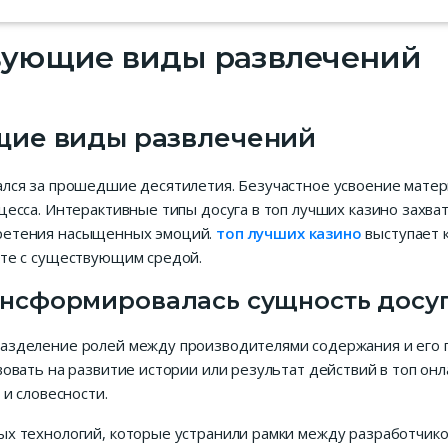
вующие виды развлечений
щие виды развлечений
лся за прошедшие десятилетия. Безучастное усвоение матер
есса. Интерактивные типы досуга в топ лучших казино захва
ретения насыщенных эмоций.
топ лучших казино
выступает 
кте с существующим средой.
рансформировалась сущность досу
азделение ролей между производителями содержания и его 
овать на развитие истории или результат действий в топ онл
и словесности.
х технологий, которые устранили рамки между разработчиком