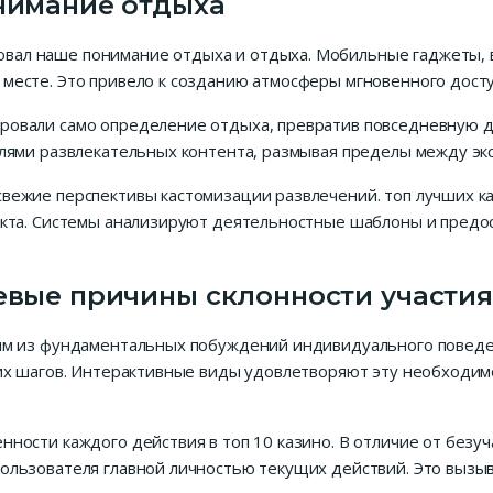
нимание отдыха
ал наше понимание отдыха и отдыха. Мобильные гаджеты, в
месте. Это привело к созданию атмосферы мгновенного досту
овали само определение отдыха, превратив повседневную д
елями развлекательных контента, размывая пределы между э
вежие перспективы кастомизации развлечений. топ лучших к
такта. Системы анализируют деятельностные шаблоны и пред
евые причины склонности участия
им из фундаментальных побуждений индивидуального поведени
оих шагов. Интерактивные виды удовлетворяют эту необходим
ности каждого действия в топ 10 казино. В отличие от безуч
пользователя главной личностью текущих действий. Это выз