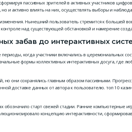
нсформируя пассивных зрителей в активных участников цифро
 но и активно влиять на них, осуществлять выборы и наблюдат
 изменения. Нынешний пользователь стремится к большей во
 контроле над существующей обстановкой и намерение создат
ных забав до интерактивных сист
периоды, когда участники включались в церемониальных сост
начальные формы коллективных интерактивных досуга, где лю
, но они сохранялись главным образом пассивными. Прогрес
ной доставке данных от автора к пользователю. топ 10 кази
х обозначило старт свежей стадии. Ранние компьютерные игр
олюционизировало концепцию интерактивности, сформировав 