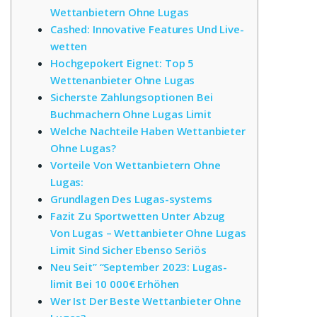
Wettanbietern Ohne Lugas
Cashed: Innovative Features Und Live-
wetten
Hochgepokert Eignet: Top 5
Wettenanbieter Ohne Lugas
Sicherste Zahlungsoptionen Bei
Buchmachern Ohne Lugas Limit
Welche Nachteile Haben Wettanbieter
Ohne Lugas?
Vorteile Von Wettanbietern Ohne
Lugas:
Grundlagen Des Lugas-systems
Fazit Zu Sportwetten Unter Abzug
Von Lugas – Wettanbieter Ohne Lugas
Limit Sind Sicher Ebenso Seriös
Neu Seit” “September 2023: Lugas-
limit Bei 10 000€ Erhöhen
Wer Ist Der Beste Wettanbieter Ohne