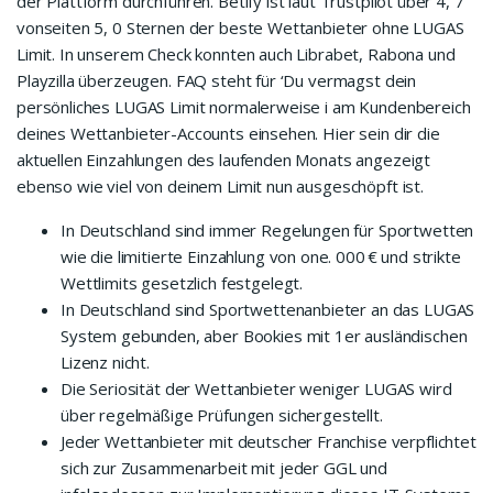
der Plattform durchführen. Betify ist laut Trustpilot über 4, 7
vonseiten 5, 0 Sternen der beste Wettanbieter ohne LUGAS
Limit. In unserem Check konnten auch Librabet, Rabona und
Playzilla überzeugen. FAQ steht für ‘Du vermagst dein
persönliches LUGAS Limit normalerweise i am Kundenbereich
deines Wettanbieter-Accounts einsehen. Hier sein dir die
aktuellen Einzahlungen des laufenden Monats angezeigt
ebenso wie viel von deinem Limit nun ausgeschöpft ist.
In Deutschland sind immer Regelungen für Sportwetten
wie die limitierte Einzahlung von one. 000 € und strikte
Wettlimits gesetzlich festgelegt.
In Deutschland sind Sportwettenanbieter an das LUGAS
System gebunden, aber Bookies mit 1er ausländischen
Lizenz nicht.
Die Seriosität der Wettanbieter weniger LUGAS wird
über regelmäßige Prüfungen sichergestellt.
Jeder Wettanbieter mit deutscher Franchise verpflichtet
sich zur Zusammenarbeit mit jeder GGL und