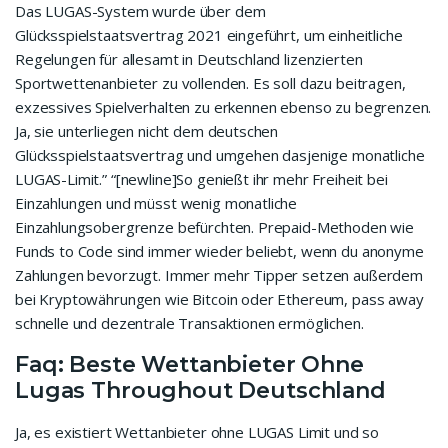
Das LUGAS-System wurde über dem
Glücksspielstaatsvertrag 2021 eingeführt, um einheitliche
Regelungen für allesamt in Deutschland lizenzierten
Sportwettenanbieter zu vollenden. Es soll dazu beitragen,
exzessives Spielverhalten zu erkennen ebenso zu begrenzen.
Ja, sie unterliegen nicht dem deutschen
Glücksspielstaatsvertrag und umgehen dasjenige monatliche
LUGAS-Limit.” “[newline]So genießt ihr mehr Freiheit bei
Einzahlungen und müsst wenig monatliche
Einzahlungsobergrenze befürchten. Prepaid-Methoden wie
Funds to Code sind immer wieder beliebt, wenn du anonyme
Zahlungen bevorzugt. Immer mehr Tipper setzen außerdem
bei Kryptowährungen wie Bitcoin oder Ethereum, pass away
schnelle und dezentrale Transaktionen ermöglichen.
Faq: Beste Wettanbieter Ohne
Lugas Throughout Deutschland
Ja, es existiert Wettanbieter ohne LUGAS Limit und so