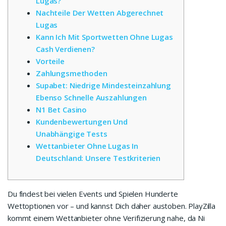
Lugas?
Nachteile Der Wetten Abgerechnet
Lugas
Kann Ich Mit Sportwetten Ohne Lugas
Cash Verdienen?
Vorteile
Zahlungsmethoden
Supabet: Niedrige Mindesteinzahlung
Ebenso Schnelle Auszahlungen
N1 Bet Casino
Kundenbewertungen Und
Unabhängige Tests
Wettanbieter Ohne Lugas In
Deutschland: Unsere Testkriterien
Du findest bei vielen Events und Spielen Hunderte
Wettoptionen vor – und kannst Dich daher austoben. PlayZilla
kommt einem Wettanbieter ohne Verifizierung nahe, da Ni