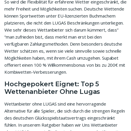
So wird die Flexibilität für erfahrene Wetter eingeschränkt, die
mehr Freiheit und Möglichkeiten suchen. Deutsche Wettende
können Sportwetten unter EU-lizenzierten Buchmachern
platzieren, die nicht den LUGAS Beschränkungen unterliegen.
Wie sehr dieses Wettanbieter sich darum kümmert, dass”
“man zufrieden bist, dass merkt man erst bei den
verfügbaren Zahlungsmethoden. Denn besonders deutsche
Wetter schätzen es, wenn sie viele sinnvolle sowie schnelle
Möglichkeiten haben, mit ihrem Cash umzugehen. Supabet
offeriert einen 100 % Willkommensbonus von bis zu 200€ mit
Kombiwetten-Verbesserungen.
Hochgepokert Eignet: Top 5
Wettenanbieter Ohne Lugas
Wettanbieter ohne LUGAS sind eine hervorragende
Alternative für alle Spieler, die sich durch die strengen Regeln
des deutschen Glücksspielstaatsvertrags eingeschränkt
fühlen. In unserem Ratgeber haben wir Uns Wettanbieter