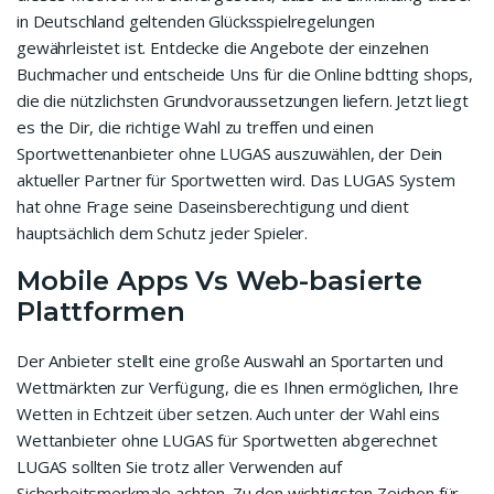
in Deutschland geltenden Glücksspielregelungen
gewährleistet ist. Entdecke die Angebote der einzelnen
Buchmacher und entscheide Uns für die Online bdtting shops,
die die nützlichsten Grundvoraussetzungen liefern. Jetzt liegt
es the Dir, die richtige Wahl zu treffen und einen
Sportwettenanbieter ohne LUGAS auszuwählen, der Dein
aktueller Partner für Sportwetten wird. Das LUGAS System
hat ohne Frage seine Daseinsberechtigung und dient
hauptsächlich dem Schutz jeder Spieler.
Mobile Apps Vs Web-basierte
Plattformen
Der Anbieter stellt eine große Auswahl an Sportarten und
Wettmärkten zur Verfügung, die es Ihnen ermöglichen, Ihre
Wetten in Echtzeit über setzen. Auch unter der Wahl eins
Wettanbieter ohne LUGAS für Sportwetten abgerechnet
LUGAS sollten Sie trotz aller Verwenden auf
Sicherheitsmerkmale achten. Zu den wichtigsten Zeichen für