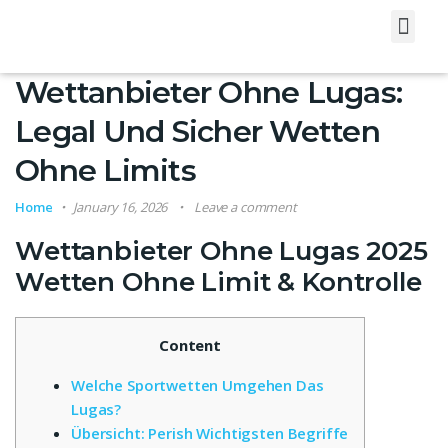
About Us
Contact Us
Wettanbieter Ohne Lugas:
Legal Und Sicher Wetten
Ohne Limits
Home
January 16, 2026
Leave a comment
Wettanbieter Ohne Lugas 2025
Wetten Ohne Limit & Kontrolle
Content
Welche Sportwetten Umgehen Das
Lugas?
Übersicht: Perish Wichtigsten Begriffe