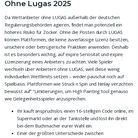
Ohne Lugas 2025
Da Wettanbieter ohne LUGAS außerhalb der deutschen
Regulierungsbehörden agieren, findet man potenziell ein
höheres Risiko für Zocker. Ohne die Posten durch LUGAS
können Plattformen, die keine zuverlässige Lizenz besitzen,
unsichere oder betrügerische Praktiken anwenden. Deshalb
ist es besonders wichtig, auf expire Seriosität und expire
Lizenzierung eines Anbieters zu achten. Viele Spieler
wechseln über Anbietern ohne LUGAS, weil diese wenig
individuellen Wettlimits setzen – weder pauschal noch auf
Spielbasis. Plattformen wie Struck n Spin und Ninlay verzichten
bewusst auf” “Limitierungen, um High Painting tool genauso
wie Gelegenheitsspieler anzusprechen.
Ihr kauft anspruchslos einen 16-stelligen Code online, im
Supermarkt oder an der Tankstelle und löst ihn direkt
bei dem Buchmacher eurer Wahl ein.
Einer der größten Unterschiede zwischen