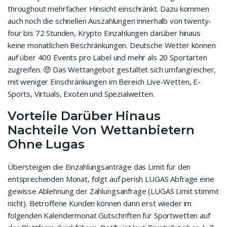
throughout mehrfacher Hinsicht einschränkt. Dazu kommen
auch noch die schnellen Auszahlungen innerhalb von twenty-
four bis 72 Stunden, Krypto Einzahlungen darüber hinaus
keine monatlichen Beschränkungen. Deutsche Wetter können
auf über 400 Events pro Label und mehr als 20 Sportarten
zugreifen. 🤑 Das Wettangebot gestaltet sich umfangreicher,
mit weniger Einschränkungen im Bereich Live-Wetten, E-
Sports, Virtuals, Exoten und Spezialwetten.
Vorteile Darüber Hinaus
Nachteile Von Wettanbietern
Ohne Lugas
Übersteigen die Einzahlungsanträge das Limit für den
entsprechenden Monat, folgt auf perish LUGAS Abfrage eine
gewisse Ablehnung der Zahlungsanfrage (LUGAS Limit stimmt
nicht). Betroffene Kunden können dann erst wieder im
folgenden Kalendermonat Gutschriften für Sportwetten auf