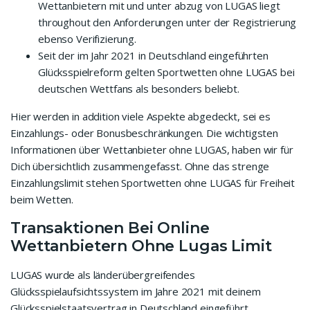
Wettanbietern mit und unter abzug von LUGAS liegt
throughout den Anforderungen unter der Registrierung
ebenso Verifizierung.
Seit der im Jahr 2021 in Deutschland eingeführten
Glücksspielreform gelten Sportwetten ohne LUGAS bei
deutschen Wettfans als besonders beliebt.
Hier werden in addition viele Aspekte abgedeckt, sei es
Einzahlungs- oder Bonusbeschränkungen. Die wichtigsten
Informationen über Wettanbieter ohne LUGAS, haben wir für
Dich übersichtlich zusammengefasst. Ohne das strenge
Einzahlungslimit stehen Sportwetten ohne LUGAS für Freiheit
beim Wetten.
Transaktionen Bei Online
Wettanbietern Ohne Lugas Limit
LUGAS wurde als länderübergreifendes
Glücksspielaufsichtssystem im Jahre 2021 mit deinem
Glücksspielstaatsvertrag in Deutschland eingeführt.