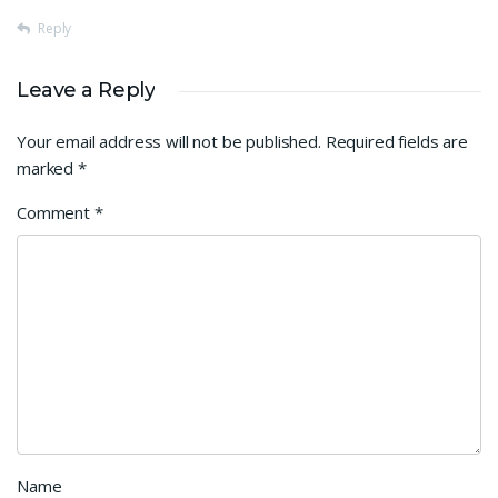
Reply
Leave a Reply
Your email address will not be published.
Required fields are
marked
*
Comment
*
Name