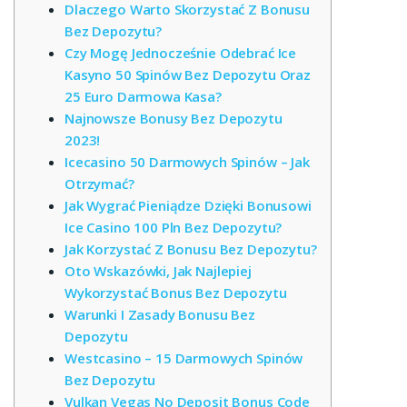
Dlaczego Warto Skorzystać Z Bonusu
Bez Depozytu?
Czy Mogę Jednocześnie Odebrać Ice
Kasyno 50 Spinów Bez Depozytu Oraz
25 Euro Darmowa Kasa?
Najnowsze Bonusy Bez Depozytu
2023!
Icecasino 50 Darmowych Spinów – Jak
Otrzymać?
Jak Wygrać Pieniądze Dzięki Bonusowi
Ice Casino 100 Pln Bez Depozytu?
Jak Korzystać Z Bonusu Bez Depozytu?
Oto Wskazówki, Jak Najlepiej
Wykorzystać Bonus Bez Depozytu
Warunki I Zasady Bonusu Bez
Depozytu
Westcasino – 15 Darmowych Spinów
Bez Depozytu
Vulkan Vegas No Deposit Bonus Code