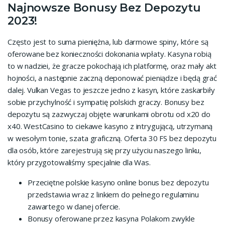
Najnowsze Bonusy Bez Depozytu
2023!
Często jest to suma pieniężna, lub darmowe spiny, które są
oferowane bez konieczności dokonania wpłaty. Kasyna robią
to w nadziei, że gracze pokochają ich platformę, oraz mały akt
hojności, a następnie zaczną deponować pieniądze i będą grać
dalej. Vulkan Vegas to jeszcze jedno z kasyn, które zaskarbiły
sobie przychylność i sympatię polskich graczy. Bonusy bez
depozytu są zazwyczaj objęte warunkami obrotu od x20 do
x40. WestCasino to ciekawe kasyno z intrygującą, utrzymaną
w wesołym tonie, szata graficzną. Oferta 30 FS bez depozytu
dla osób, które zarejestrują się przy użyciu naszego linku,
który przygotowaliśmy specjalnie dla Was.
Przeciętne polskie kasyno online bonus bez depozytu
przedstawia wraz z linkiem do pełnego regulaminu
zawartego w danej ofercie.
Bonusy oferowane przez kasyna Polakom zwykle