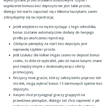
wykorzystane przed środkami bonusowymi. Użycie i
wypłacenie bonusu bez depozytu nie jest takie proste,
dlatego też warto zapoznać się z kilkoma haczykami, zanim
zdecydujemy się na rejestrację.
Jeżeli wejdziesz na nią korzystając z tego odnośnika,
bonus zostanie automatycznie dodany do twojego
profilu po ukończeniu rejestracji.
Zdobycie pieniędzy na start bez depozytu jest
naprawdę szybkie i proste.
Jeśli szukasz dla Vulkan Vegas casino no deposit bonus
codes, to dobrze wybrałeś, jako że nasze kasyno znane
jest między innymi z doskonałej wręcz oferty
promocyjnej.
Wszyscy nowi gracze, którzy założą konto poprzez ten
oto link, mogą wybrać bonus 15 darmowych spinów bez
depozytu.
Kasyno chce przyciągnąć graczy grających na
prawdziwe pieniądze, dlatego też chce zapewnić ci jak