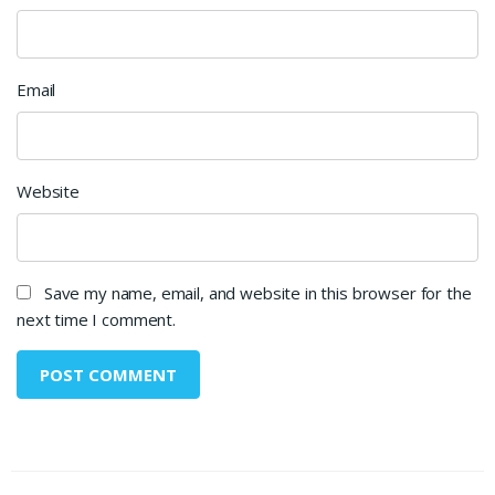
Email
Website
Save my name, email, and website in this browser for the
next time I comment.