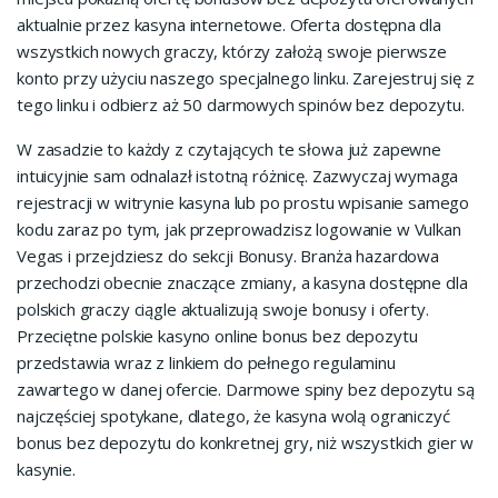
aktualnie przez kasyna internetowe. Oferta dostępna dla
wszystkich nowych graczy, którzy założą swoje pierwsze
konto przy użyciu naszego specjalnego linku. Zarejestruj się z
tego linku i odbierz aż 50 darmowych spinów bez depozytu.
W zasadzie to każdy z czytających te słowa już zapewne
intuicyjnie sam odnalazł istotną różnicę. Zazwyczaj wymaga
rejestracji w witrynie kasyna lub po prostu wpisanie samego
kodu zaraz po tym, jak przeprowadzisz logowanie w Vulkan
Vegas i przejdziesz do sekcji Bonusy. Branża hazardowa
przechodzi obecnie znaczące zmiany, a kasyna dostępne dla
polskich graczy ciągle aktualizują swoje bonusy i oferty.
Przeciętne polskie kasyno online bonus bez depozytu
przedstawia wraz z linkiem do pełnego regulaminu
zawartego w danej ofercie. Darmowe spiny bez depozytu są
najczęściej spotykane, dlatego, że kasyna wolą ograniczyć
bonus bez depozytu do konkretnej gry, niż wszystkich gier w
kasynie.