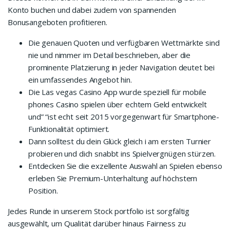
Konto buchen und dabei zudem von spannenden
Bonusangeboten profitieren.
Die genauen Quoten und verfügbaren Wettmärkte sind
nie und nimmer im Detail beschrieben, aber die
prominente Platzierung in jeder Navigation deutet bei
ein umfassendes Angebot hin.
Die Las vegas Casino App wurde speziell für mobile
phones Casino spielen über echtem Geld entwickelt
und” “ist echt seit 2015 vorgegenwart für Smartphone-
Funktionalität optimiert.
Dann solltest du dein Glück gleich i am ersten Turnier
probieren und dich snabbt ins Spielvergnügen stürzen.
Entdecken Sie die exzellente Auswahl an Spielen ebenso
erleben Sie Premium-Unterhaltung auf höchstem
Position.
Jedes Runde in unserem Stock portfolio ist sorgfältig
ausgewählt, um Qualität darüber hinaus Fairness zu