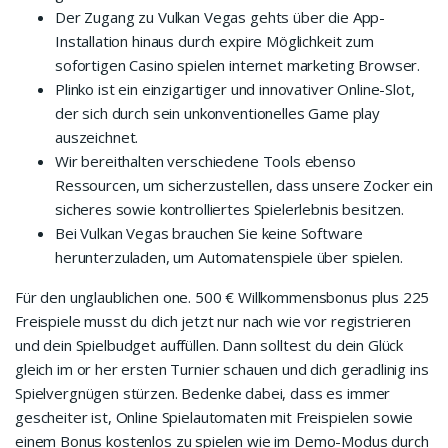
Der Zugang zu Vulkan Vegas gehts über die App-
Installation hinaus durch expire Möglichkeit zum
sofortigen Casino spielen internet marketing Browser.
Plinko ist ein einzigartiger und innovativer Online-Slot,
der sich durch sein unkonventionelles Game play
auszeichnet.
Wir bereithalten verschiedene Tools ebenso
Ressourcen, um sicherzustellen, dass unsere Zocker ein
sicheres sowie kontrolliertes Spielerlebnis besitzen.
Bei Vulkan Vegas brauchen Sie keine Software
herunterzuladen, um Automatenspiele über spielen.
Für den unglaublichen one. 500 € Willkommensbonus plus 225
Freispiele musst du dich jetzt nur nach wie vor registrieren
und dein Spielbudget auffüllen. Dann solltest du dein Glück
gleich im or her ersten Turnier schauen und dich geradlinig ins
Spielvergnügen stürzen. Bedenke dabei, dass es immer
gescheiter ist, Online Spielautomaten mit Freispielen sowie
einem Bonus kostenlos zu spielen wie im Demo-Modus durch