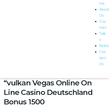
me
About
Us
Cou
rses
Talk
s
Retre
Con
tact
Us
“vulkan Vegas Online On
Line Casino Deutschland
Bonus 1500