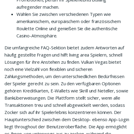
aufregender machen.
Wählen Sie zwischen verschiedenen Typen wie
amerikanischem, europäischem oder französischem
Roulette Online und genießen Sie die authentische
Casino-Atmosphäre.
Die umfangreiche FAQ-Sektion bietet zudem Antworten auf
häufig gestellte Fragen und hilft living area Spielern, schnell
Lösungen für ihre Anstehen zu finden. Vulkan Vegas bietet
noch eine Vielzahl von flexiblen und sicheren
Zahlungsmethoden, um den unterschiedlichen Bedürfnissen
der Spieler gerecht zu sein. Zu den verfügbaren Optionen
gehören Kreditkarten, E-Wallets wie Skrill und Neteller, sowie
Banküberweisungen. Die Plattform stellt sicher, wenn alle
Transaktionen treu und schnell abgewickelt werden, sodass
Zocker sich auf ihr Spielerlebnis konzentrieren können. Der
Hauptunterschied zwischen dem Desktop- ebenso App-Login
liegt throughout der Benutzeroberfläche. Die App ermöglicht
es Ihnen, von unterwegs aus zu zocken, während die