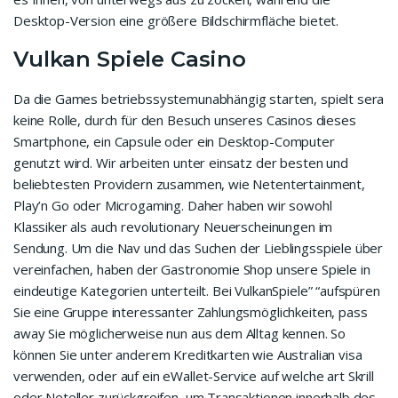
Desktop-Version eine größere Bildschirmfläche bietet.
Vulkan Spiele Casino
Da die Games betriebssystemunabhängig starten, spielt sera
keine Rolle, durch für den Besuch unseres Casinos dieses
Smartphone, ein Capsule oder ein Desktop-Computer
genutzt wird. Wir arbeiten unter einsatz der besten und
beliebtesten Providern zusammen, wie Netentertainment,
Play’n Go oder Microgaming. Daher haben wir sowohl
Klassiker als auch revolutionary Neuerscheinungen im
Sendung. Um die Nav und das Suchen der Lieblingsspiele über
vereinfachen, haben der Gastronomie Shop unsere Spiele in
eindeutige Kategorien unterteilt. Bei VulkanSpiele” “aufspüren
Sie eine Gruppe interessanter Zahlungsmöglichkeiten, pass
away Sie möglicherweise nun aus dem Alltag kennen. So
können Sie unter anderem Kreditkarten wie Australian visa
verwenden, oder auf ein eWallet-Service auf welche art Skrill
oder Neteller zurückgreifen, um Transaktionen innerhalb des