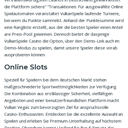
die Plattform sichere” “Transaktionen. Für ausgewählte Online
Spielautomaten veranstaltet VulkanSpiele laufende Turniere,
bei wem du Punkte sammelst. Anhand der Punktesumme wird
eine Rangliste erstellt, aus der die besten Spieler einen Anteil
are Preis-Pool gewinnen. Dennoch bietet dir dasjenige
VulkanSpiele Casino die Option, über den Demo-Link auch im
Demo-Modus zu spielen, damit unsere Spieler diese vorab
ausprobieren können.
Online Slots
Speziell für Spielern bei dem deutschen Markt stehen
maßgeschneiderte Sportwettmöglichkeiten zur Verfügung.
Die Kombination aus erstklassiger Sicherheit, vielfältigen
Angeboten und einer benutzerfreundlichen Plattform macht
Vulkan Vegas zum bevorzugten Ziel für anspruchsvolle
Casino-Enthusiasten. Entdecken Sie die exzellente Auswahl an
Spielen und erleben Sie Premium-Unterhaltung auf höchstem
Position. Obendrein kannst i laufend für five € Einsatz das