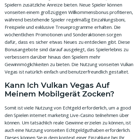
Spielern zusätzliche Anreize bieten. Neue Spieler können
vonseiten einem großzügigen Willkommensbonus profitieren,
während bestehende Spieler regelmäßig Einzahlungsboni,
Freispiele und exklusive Treueprogramme erhalten. Die
wöchentlichen Promotionen und Sonderaktionen sorgen
dafür, dass es sicher etwas Neues zu entdecken gibt. Diese
Bonusangebote sind darauf ausgelegt, das Spielerlebnis zu
verbessern darüber hinaus den Spielern mehr
Gewinnmöglichkeiten zu bieten. Die Nutzung vonseiten Vulkan
Vegas ist natürlich einfach und benutzerfreundlich gestaltet.
Kann Ich Vulkan Vegas Auf
Meinem Mobilgerät Zocken?
Somit ist viele Nutzung von Echtgeld erforderlich, um a good
den Spielen internet marketing Live-Casino teilnehmen über
können. Um tatsächlich reale Gewinne erzielen zu können, ist
auch eine Nutzung vonseiten Echtgeldguthaben erforderlich.
Dieses können Sie in dem kontext einer Einzahlung bei Ihr