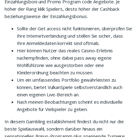
Einzahlungsboni und Promo Program code Angebote. Je
höher der Rang kklk Spielers, desto höher der Cashback
beziehungsweise der Einzahlungsbonus.
Sollte der Get access nicht funktionieren, überprüfen Sie
Ihre Internetverbindung und stellen Sie sicher, dass
Ihre Anmeldedaten korrekt sind oftmals.
Hier können Nutzer das reales Casino-Erlebnis
nachempfinden, ohne dabei pass away eigene
Wohlfühlzone wie ausgestorben oder eine
Kleiderordnung beachten zu müssen.
Um ein umfassendes Portfolio gewährleisten zu
können, bietet VulkanSpiele selbstverständlich auch
einen eigenen Live-Bereich an.
Nach meinen Beobachtungen scheint es individuelle
Angebote für Vielspieler zu geben.
In diesem Gambling establishment findest du nicht nur die
beste Spielauswahl, sondern darüber hinaus ein
sensationelles Bonus-Programm plus spannende Turniere