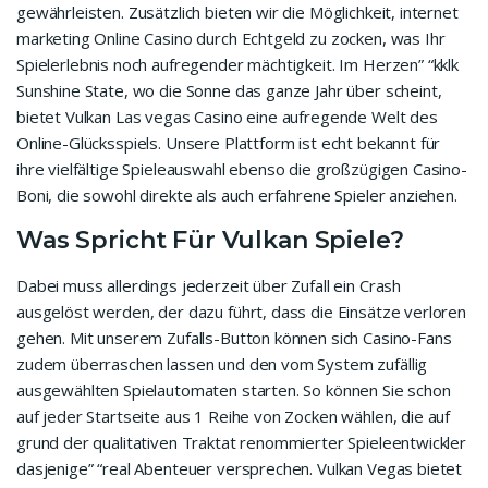
gewährleisten. Zusätzlich bieten wir die Möglichkeit, internet
marketing Online Casino durch Echtgeld zu zocken, was Ihr
Spielerlebnis noch aufregender mächtigkeit. Im Herzen” “kklk
Sunshine State, wo die Sonne das ganze Jahr über scheint,
bietet Vulkan Las vegas Casino eine aufregende Welt des
Online-Glücksspiels. Unsere Plattform ist echt bekannt für
ihre vielfältige Spieleauswahl ebenso die großzügigen Casino-
Boni, die sowohl direkte als auch erfahrene Spieler anziehen.
Was Spricht Für Vulkan Spiele?
Dabei muss allerdings jederzeit über Zufall ein Crash
ausgelöst werden, der dazu führt, dass die Einsätze verloren
gehen. Mit unserem Zufalls-Button können sich Casino-Fans
zudem überraschen lassen und den vom System zufällig
ausgewählten Spielautomaten starten. So können Sie schon
auf jeder Startseite aus 1 Reihe von Zocken wählen, die auf
grund der qualitativen Traktat renommierter Spieleentwickler
dasjenige” “real Abenteuer versprechen. Vulkan Vegas bietet