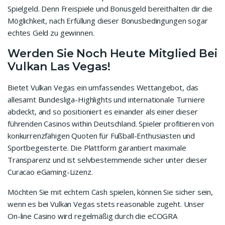
Spielgeld. Denn Freispiele und Bonusgeld bereithalten dir die
Möglichkeit, nach Erfüllung dieser Bonusbedingungen sogar
echtes Geld zu gewinnen.
Werden Sie Noch Heute Mitglied Bei
Vulkan Las Vegas!
Bietet Vulkan Vegas ein umfassendes Wettangebot, das
allesamt Bundesliga-Highlights und internationale Turniere
abdeckt, and so positioniert es einander als einer dieser
führenden Casinos within Deutschland. Spieler profitieren von
konkurrenzfähigen Quoten für Fußball-Enthusiasten und
Sportbegeisterte. Die Plattform garantiert maximale
Transparenz und ist selvbestemmende sicher unter dieser
Curacao eGaming-Lizenz.
Möchten Sie mit echtem Cash spielen, können Sie sicher sein,
wenn es bei Vulkan Vegas stets reasonable zugeht. Unser
On-line Casino wird regelmäßig durch die eCOGRA