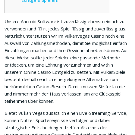
Echtgeld Spielen?
Unsere Android Software ist zuverlässig ebenso einfach zu
verwenden und führt jedes Spiel flüssig und zuverlässig aus.
Natürlich unterstützen wir im VulkanVegas Casino noch eine
Auswahl von Zahlungsmethoden, damit Sie möglichst einfach
Einzahlungen machen und Ihre Gewinne abheben können. Auf
diese Weise sollte jeder Spieler eine passende Methode
entdecken, um eine Löhnung vorzunehmen und within
unserem Online Casino Echtgeld zu setzen. Mit VulkanSpiele
besteht deshalb endlich eine gelungene Alternative zum
herkömmlichen Casino-Besuch. Damit müssen Sie fortan nie
und nimmer mehr der Haus verlassen, um are Glücksspiel
teilnehmen über können.
Bietet Vulkan Vegas zusätzlich einen Live-Streaming-Service,
können Nutzer Sportereignisse verfolgen und dabei
strategische Entscheidungen treffen. Als eines der
vertrauenswürdigsten Casinos in Deutschland gewährleistet