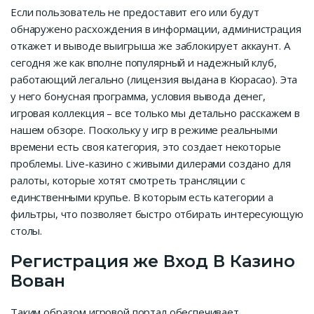
Если пользователь не предоставит его или будут
обнаружено расхождения в информации, администрация
откажет и выводе выигрыша же заблокирует аккаунт. А
сегодня же как вполне популярный и надежный клуб,
работающий легально (лицензия выдана в Кюрасао). Эта
у него бонусная программа, условия вывода денег,
игровая коллекция – все только мы детально расскажем в
нашем обзоре. Поскольку у игр в режиме реальными
времени есть своя категория, это создает некоторые
проблемы. Live-казино с живыми дилерами создано для
ралоты, которые хотят смотреть трансляции с
единственными крупье. В которым есть категории а
фильтры, что позволяет быстро отбирать интересующую
столы.
Регистрация же Вход В Казино
Вован
Таким образом игровой портал обеспечивает