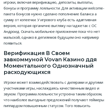
игроки, включая верификацию, депозиты, выплаты,
бонусы и программу лояльности. Для активации welcome-
пакета бонусов нужно сделано пополнение баланса а
сумму от копеечки. У игрового клуба есть адаптивная
версия, которая органично выгляжу на гаджетах с ОС
Андроид. Скачать мобильное приложение пока что нет
мальской, однако в дегилемов будущем оно например
появиться.
Верификация В Своем
завкоммуной Vovan Казино ддя
Моментального Однозначный
расходующихся
Игроки может взаимодействовать с дилерами и другими
участниками игры, наслаждаясь качественным видео и
звуком. Программа лояльности устроена таким образом,
что наиболее выгодные предложений получают геймеры
пиппардом повышенным статусом. Того повысить