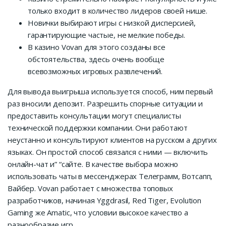
только входит в количество лидеров своей нише.
Новички выбирают игры с низкой дисперсией,
гарантирующие частые, не мелкие победы.
В казино Vovan для этого созданы все
обстоятельства, здесь очень вообще
всевозможных игровых развлечений.
Для вывода выигрыша используется способ, ним первый
раз вносили депозит. Разрешить спорные ситуации и
предоставить консультации могут специалисты
технической поддержки компании. Они работают
неустанно и консультируют клиентов на русском а других
языках. Он простой способ связался с ними — включить
онлайн-чат и” “сайте. В качестве выбора можно
использовать чаты в мессенджерах Телеграмм, Вотсапп,
Вайбер. Vovan работает с множества топовых
разработчиков, начиная Yggdrasil, Red Tiger, Evolution
Gaming же Amatic, что условии высокое качество а
разнообразие игр.