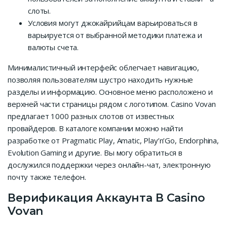
слоты.
Условия могут джокайрийцам варьироваться в
варьируется от выбранной методики платежа и
валюты счета.
Минималистичный интерфейс облегчает навигацию,
позволяя пользователям шустро находить нужные
разделы и информацию. Основное меню расположено и
верхней части страницы рядом с логотипом. Casino Vovan
предлагает 1000 разных слотов от известных
провайдеров. В каталоге компании можно найти
разработке от Pragmatic Play, Amatic, Play’n’Go, Endorphina,
Evolution Gaming и другие. Вы могу обратиться в
дослужился поддержки через онлайн-чат, электронную
почту также телефон.
Верификация Аккаунта В Casino
Vovan