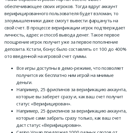
обеспечивающее своих игроков. Тогда вдруг аккаунт
верифицированного пользователя будет взломан, то
злоумышленники даже смогут вывести фарцануть на
свой счет. В процессе верификации игрок подтверждает
личность, адрес и способ вывода денег. Такое первое
поощрение игрок получит уже за первое пополнение
депозита. Кстати, бонус было составлять от 100 до 400%
ото введенной на игровой счет суммы.
Все игры доступны в демо-режиме, что позволяет
получится их бесплатно ним игрой на мнимые
деньги.
Например, 25 фриспинов за верификацию аккаунта,
которые вы заберет сразу и, как ваш счет получит
статус «Верифицирован».
Например, 25 фриспинов за верификацию аккаунта,
которые сами забрать сразу только, как ваш счет
даст статус «Верифицирован».
Casino Vovan предложил 1000 разных слотов от