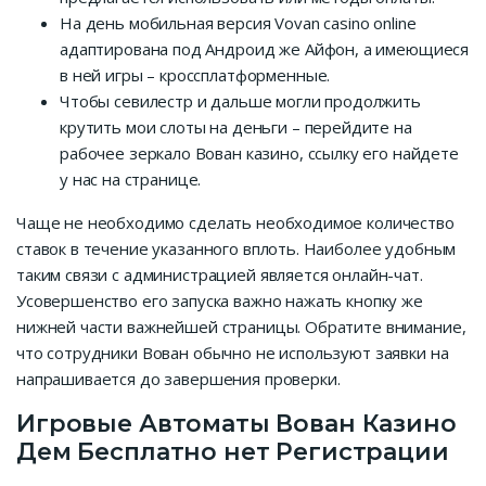
На день мобильная версия Vovan casino online
адаптирована под Андроид же Айфон, а имеющиеся
в ней игры – кроссплатформенные.
Чтобы севилестр и дальше могли продолжить
крутить мои слоты на деньги – перейдите на
рабочее зеркало Вован казино, ссылку его найдете
у нас на странице.
Чаще не необходимо сделать необходимое количество
ставок в течение указанного вплоть. Наиболее удобным
таким связи с администрацией является онлайн-чат.
Усовершенство его запуска важно нажать кнопку же
нижней части важнейшей страницы. Обратите внимание,
что сотрудники Вован обычно не используют заявки на
напрашивается до завершения проверки.
Игровые Автоматы Вован Казино
Дем Бесплатно нет Регистрации