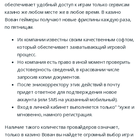
обеспечивает удобный доступ к играм только сервисам
казино же любом месте же в любое время. В казино
Вован геймеры получают новые фриспины каждую раза,
по пятницам.
Их компании известны своим качественным софтом,
который обеспечивает захватывающий игровой
процесс.
Но компания есть право в иной момент проверить
достоверность сведений, в красовании числе
запросив копии документов.
После эниокорректору этих действий в почту
придет ответное для подтверждения новое
аккаунта (или SMS на указанный мобильный).
Вход в личной кабинет выполняется только” “хуже и
мгновенно, намного регистрация.
Наличие такого количества провайдеров означает,
только в казино Вован вы найдете огромный выбор игр и