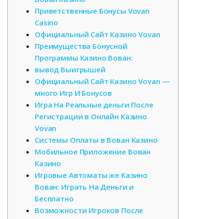
Приветственные Бонусы Vovan
Casino
Официальный Сайт Казино Vovan
Преимущества Бонусной
Программы Казино Вован:
вывод Выигрышей
Официальный Сайт Казино Vovan —
много Игр И Бонусов
Игра На Реальные деньги После
Регистрации в Онлайн Казино
Vovan
Системы Оплаты в Вован Казино
Мобильное Приложение Вован
Казино
Игровые Автоматы же Казино
Вован: Играть На Деньги и
Бесплатно
Возможности Игроков После