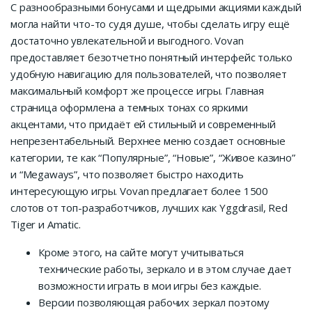
С разнообразными бонусами и щедрыми акциями каждый
могла найти что-то судя душе, чтобы сделать игру ещё
достаточно увлекательной и выгодного. Vovan
предоставляет безотчетно понятный интерфейс только
удобную навигацию для пользователей, что позволяет
максимальный комфорт же процессе игры. Главная
страница оформлена а темных тонах со яркими
акцентами, что придаёт ей стильный и современный
непрезентабельный. Верхнее меню создает основные
категории, те как “Популярные”, “Новые”, “Живое казино”
и “Megaways”, что позволяет быстро находить
интересующую игры. Vovan предлагает более 1500
слотов от топ-разработчиков, лучших как Yggdrasil, Red
Tiger и Amatic.
Кроме этого, на сайте могут учитываться
технические работы, зеркало и в этом случае дает
возможности играть в мои игры без каждые.
Версии позволяющая рабочих зеркал поэтому