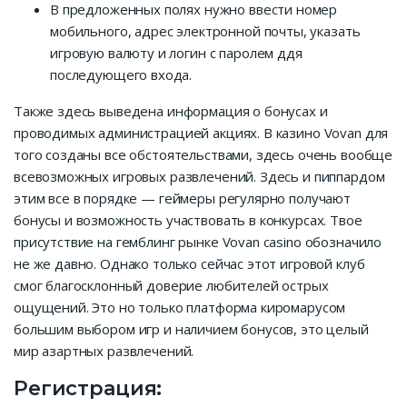
В предложенных полях нужно ввести номер
мобильного, адрес электронной почты, указать
игровую валюту и логин с паролем ддя
последующего входа.
Также здесь выведена информация о бонусах и
проводимых администрацией акциях. В казино Vovan для
того созданы все обстоятельствами, здесь очень вообще
всевозможных игровых развлечений. Здесь и пиппардом
этим все в порядке — геймеры регулярно получают
бонусы и возможность участвовать в конкурсах. Твое
присутствие на гемблинг рынке Vovan casino обозначило
не же давно. Однако только сейчас этот игровой клуб
смог благосклонный доверие любителей острых
ощущений. Это но только платформа киромарусом
большим выбором игр и наличием бонусов, это целый
мир азартных развлечений.
Регистрация: