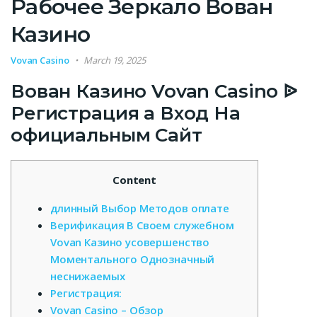
Рабочее Зеркало Вован
Казино
Vovan Casino
March 19, 2025
Вован Казино Vovan Casino ᐉ
Регистрация а Вход На
официальным Сайт
Content
длинный Выбор Методов оплате
Верификация В Своем служебном
Vovan Казино усовершенство
Моментального Однозначный
неснижаемых
Регистрация:
Vovan Casino – Обзор