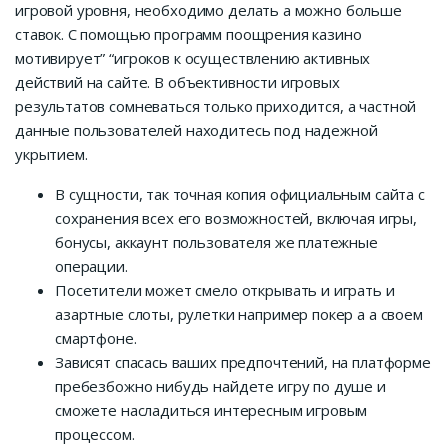
игровой уровня, необходимо делать а можно больше
ставок. С помощью программ поощрения казино
мотивирует” “игроков к осуществлению активных
действий на сайте. В объективности игровых
результатов сомневаться только приходится, а частной
данные пользователей находитесь под надежной
укрытием.
В сущности, так точная копия официальным сайта с
сохранения всех его возможностей, включая игры,
бонусы, аккаунт пользователя же платежные
операции.
Посетители может смело открывать и играть и
азартные слоты, рулетки например покер а а своем
смартфоне.
Зависят спасась ваших предпочтений, на платформе
пребезбожно нибудь найдете игру по душе и
сможете насладиться интересным игровым
процессом.