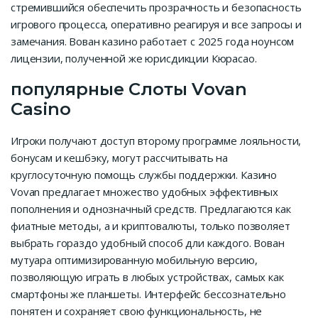
стремившийся обеспечить прозрачность и безопасность
игрового процесса, оперативно реагируя и все запросы и
замечания. Вован казино работает с 2025 года ноунсом
лицензии, полученной же юрисдикции Кюрасао.
популярные Слоты Vovan
Casino
Игроки получают доступ второму программе лояльности,
бонусам и кешбэку, могут рассчитывать на
круглосуточную помощь службы поддержки. Казино
Vovan предлагает множество удобных эффективных
пополнения и однозначный средств. Предлагаются как
фиатные методы, а и криптовалюты, только позволяет
выбрать гораздо удобный способ дли каждого. Вован
мутуара оптимизированную мобильную версию,
позволяющую играть в любых устройствах, самых как
смартфоны же планшеты. Интерфейс бессознательно
понятен и сохраняет свою функциональность, не