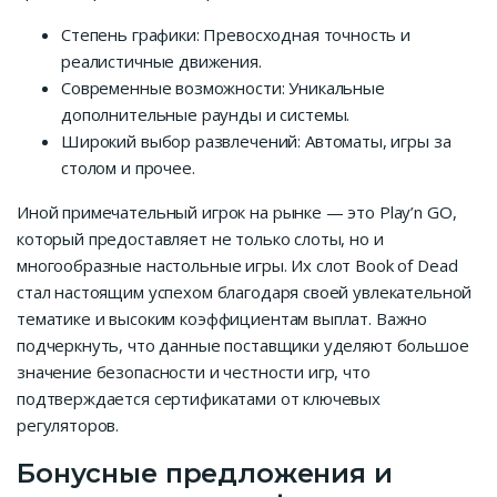
Степень графики: Превосходная точность и
реалистичные движения.
Современные возможности: Уникальные
дополнительные раунды и системы.
Широкий выбор развлечений: Автоматы, игры за
столом и прочее.
Иной примечательный игрок на рынке — это Play’n GO,
который предоставляет не только слоты, но и
многообразные настольные игры. Их слот Book of Dead
стал настоящим успехом благодаря своей увлекательной
тематике и высоким коэффициентам выплат. Важно
подчеркнуть, что данные поставщики уделяют большое
значение безопасности и честности игр, что
подтверждается сертификатами от ключевых
регуляторов.
Бонусные предложения и