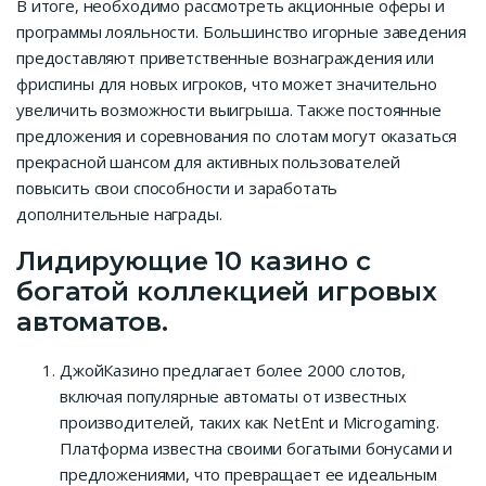
В итоге, необходимо рассмотреть акционные оферы и
программы лояльности. Большинство игорные заведения
предоставляют приветственные вознаграждения или
фриспины для новых игроков, что может значительно
увеличить возможности выигрыша. Также постоянные
предложения и соревнования по слотам могут оказаться
прекрасной шансом для активных пользователей
повысить свои способности и заработать
дополнительные награды.
Лидирующие 10 казино с
богатой коллекцией игровых
автоматов.
ДжойКазино предлагает более 2000 слотов,
включая популярные автоматы от известных
производителей, таких как NetEnt и Microgaming.
Платформа известна своими богатыми бонусами и
предложениями, что превращает ее идеальным