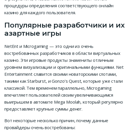
процедуры определения соответствующего онлайн
казино для каждого пользователя.
Популярные разработчики и их
азартные игры
NetEnt и Microgaming — это одни из очень
востребованных разработчиков в области виртуальных
казино. Эти игровые продукты знамениты отличным
уровнем визуализации и оригинальными функциями. Net
Entertainment славится своими новаторскими слотами,
такими как Starburst, и Gonzo’s Quest, которые уже стали
классикой. Тем временем параллельно, Microgaming
впечатляет пользователей своим увеличивающимся
выигрышем в автомате Mega Moolah, который регулярно
предоставляет крупные суммы денег.
Вот некоторые несколько причин, почему данные
провайдеры очень востребованы: