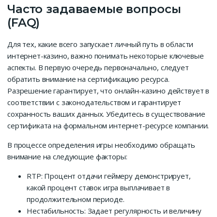
Часто задаваемые вопросы
(FAQ)
Для тех, какие всего запускает личный путь в области
интернет-казино, важно понимать некоторые ключевые
аспекты. В первую очередь первоначально, следует
обратить внимание на сертификацию ресурса.
Разрешение гарантирует, что онлайн-казино действует в
соответствии с законодательством и гарантирует
сохранность ваших данных. Убедитесь в существование
сертификата на формальном интернет-ресурсе компании.
В процессе определения игры необходимо обращать
внимание на следующие факторы:
RTP: Процент отдачи геймеру демонстрирует,
какой процент ставок игра выплачивает в
продолжительном периоде.
Нестабильность: Задает регулярность и величину