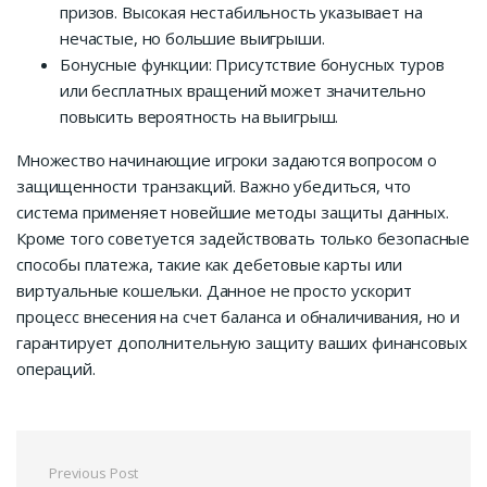
призов. Высокая нестабильность указывает на
нечастые, но большие выигрыши.
Бонусные функции: Присутствие бонусных туров
или бесплатных вращений может значительно
повысить вероятность на выигрыш.
Множество начинающие игроки задаются вопросом о
защищенности транзакций. Важно убедиться, что
система применяет новейшие методы защиты данных.
Кроме того советуется задействовать только безопасные
способы платежа, такие как дебетовые карты или
виртуальные кошельки. Данное не просто ускорит
процесс внесения на счет баланса и обналичивания, но и
гарантирует дополнительную защиту ваших финансовых
операций.
Previous Post