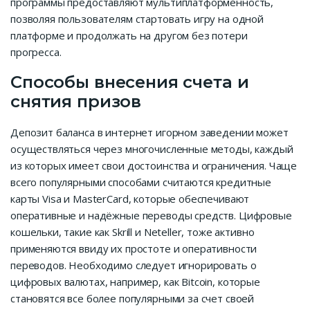
программы предоставляют мультиплатформенность,
позволяя пользователям стартовать игру на одной
платформе и продолжать на другом без потери
прогресса.
Способы внесения счета и
снятия призов
Депозит баланса в интернет игорном заведении может
осуществляться через многочисленные методы, каждый
из которых имеет свои достоинства и ограничения. Чаще
всего популярными способами считаются кредитные
карты Visa и MasterCard, которые обеспечивают
оперативные и надёжные переводы средств. Цифровые
кошельки, такие как Skrill и Neteller, тоже активно
применяются ввиду их простоте и оперативности
переводов. Необходимо следует игнорировать о
цифровых валютах, например, как Bitcoin, которые
становятся все более популярными за счет своей