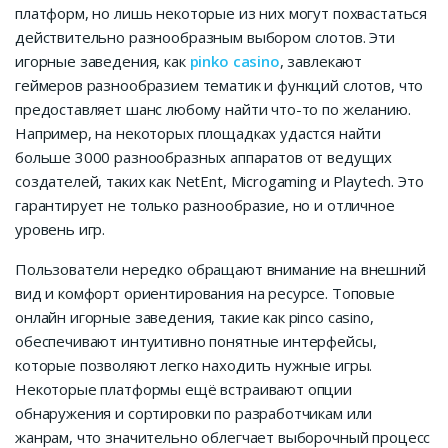
платформ, но лишь некоторые из них могут похвастаться
действительно разнообразным выбором слотов. Эти
игорные заведения, как
pinko casino
, завлекают
геймеров разнообразием тематик и функций слотов, что
предоставляет шанс любому найти что-то по желанию.
Например, на некоторых площадках удастся найти
больше 3000 разнообразных аппаратов от ведущих
создателей, таких как NetEnt, Microgaming и Playtech. Это
гарантирует не только разнообразие, но и отличное
уровень игр.
Пользователи нередко обращают внимание на внешний
вид и комфорт ориентирования на ресурсе. Топовые
онлайн игорные заведения, такие как pinco casino,
обеспечивают интуитивно понятные интерфейсы,
которые позволяют легко находить нужные игры.
Некоторые платформы ещё встраивают опции
обнаружения и сортировки по разработчикам или
жанрам, что значительно облегчает выборочный процесс