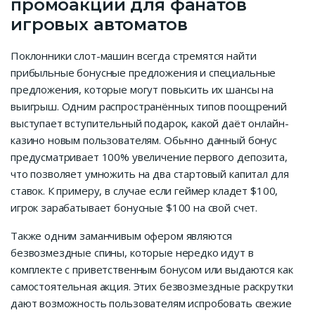
промоакции для фанатов
игровых автоматов
Поклонники слот-машин всегда стремятся найти
прибыльные бонусные предложения и специальные
предложения, которые могут повысить их шансы на
выигрыш. Одним распространённых типов поощрений
выступает вступительный подарок, какой даёт онлайн-
казино новым пользователям. Обычно данный бонус
предусматривает 100% увеличение первого депозита,
что позволяет умножить на два стартовый капитал для
ставок. К примеру, в случае если геймер кладет $100,
игрок зарабатывает бонусные $100 на свой счет.
Также одним заманчивым офером являются
безвозмездные спины, которые нередко идут в
комплекте с приветственным бонусом или выдаются как
самостоятельная акция. Этих безвозмездные раскрутки
дают возможность пользователям испробовать свежие