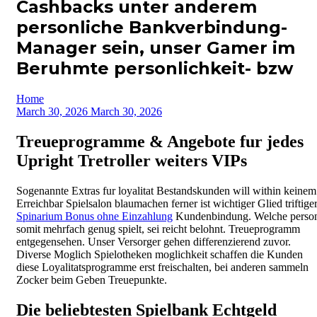
Cashbacks unter anderem
personliche Bankverbindung-
Manager sein, unser Gamer im
Beruhmte personlichkeit- bzw
Home
March 30, 2026
March 30, 2026
Treueprogramme & Angebote fur jedes
Upright Tretroller weiters VIPs
Sogenannte Extras fur loyalitat Bestandskunden will within keinem
Erreichbar Spielsalon blaumachen ferner ist wichtiger Glied triftige
Spinarium Bonus ohne Einzahlung
Kundenbindung. Welche perso
somit mehrfach genug spielt, sei reicht belohnt. Treueprogramm
entgegensehen. Unser Versorger gehen differenzierend zuvor.
Diverse Moglich Spielotheken moglichkeit schaffen die Kunden
diese Loyalitatsprogramme erst freischalten, bei anderen sammeln
Zocker beim Geben Treuepunkte.
Die beliebtesten Spielbank Echtgeld