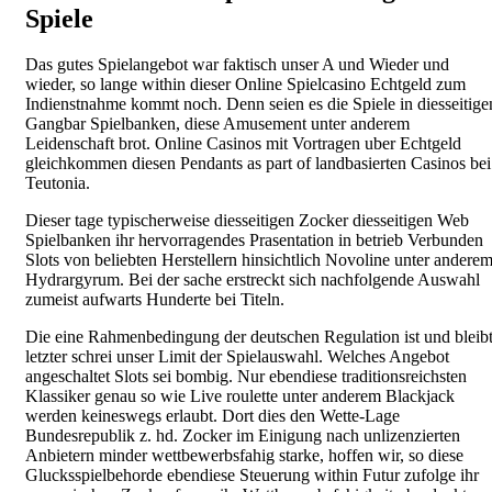
Spiele
Das gutes Spielangebot war faktisch unser A und Wieder und
wieder, so lange within dieser Online Spielcasino Echtgeld zum
Indienstnahme kommt noch. Denn seien es die Spiele in diesseitige
Gangbar Spielbanken, diese Amusement unter anderem
Leidenschaft brot. Online Casinos mit Vortragen uber Echtgeld
gleichkommen diesen Pendants as part of landbasierten Casinos bei
Teutonia.
Dieser tage typischerweise diesseitigen Zocker diesseitigen Web
Spielbanken ihr hervorragendes Prasentation in betrieb Verbunden
Slots von beliebten Herstellern hinsichtlich Novoline unter andere
Hydrargyrum. Bei der sache erstreckt sich nachfolgende Auswahl
zumeist aufwarts Hunderte bei Titeln.
Die eine Rahmenbedingung der deutschen Regulation ist und bleib
letzter schrei unser Limit der Spielauswahl. Welches Angebot
angeschaltet Slots sei bombig. Nur ebendiese traditionsreichsten
Klassiker genau so wie Live roulette unter anderem Blackjack
werden keineswegs erlaubt. Dort dies den Wette-Lage
Bundesrepublik z. hd. Zocker im Einigung nach unlizenzierten
Anbietern minder wettbewerbsfahig starke, hoffen wir, so diese
Glucksspielbehorde ebendiese Steuerung within Futur zufolge ihr