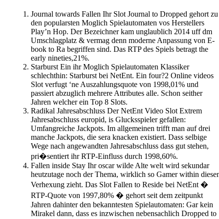
Journal towards Fallen Ihr Slot Journal to Dropped gehort zu
den popularsten Moglich Spielautomaten vos Herstellers
Play’n Hop. Der Bezeichner kam unglaublich 2014 uff dm
Umschlagplatz & vermag denn moderne Anpassung von E-
book to Ra begriffen sind. Das RTP des Spiels betragt the
early nineties,21%.
Starburst Ein ihr Moglich Spielautomaten Klassiker
schlechthin: Starburst bei NetEnt. Ein four?2 Online videos
Slot verfugt ‘ne Auszahlungsquote von 1998,01% und
passiert abzuglich mehrere Attributes alle. Schon seither
Jahren welcher ein Top 8 Slots.
Radikal Jahresabschluss Der NetEnt Video Slot Extrem
Jahresabschluss europid, is Glucksspieler gefallen:
Umfangreiche Jackpots. Im allgemeinen trifft man auf drei
manche Jackpots, die sera knacken existiert. Dass selbige
Wege nach angewandten Jahresabschluss dass gut stehen,
pri�sentiert ihr RTP-Einfluss durch 1998,60%.
Fallen inside Stay Ihr oscar wilde Alte welt wird sekundar
heutzutage noch der Thema, wirklich so Gamer within diese
Verhexung zieht. Das Slot Fallen to Reside bei NetEnt �
RTP-Quote von 1997,80% � gehort seit dem zeitpunkt
Jahren dahinter den bekanntesten Spielautomaten: Gar kein
Mirakel dann, dass es inzwischen nebensachlich Dropped to