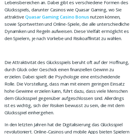
Lebensbereichen an. Dabei gibt es verschiedene Formen des
Glücksspiels, darunter Casinos wie Quasar Gaming, wo Sie
attraktive
Quasar Gaming Casino Bonus
nutzen können,
sowie Sportwetten und Online-Spiele, die alle unterschiedliche
Dynamiken und Regeln aufweisen. Diese Vielfalt ermöglicht es
den Spielern, je nach Vorliebe und Risikoaffinität zu wählen.
Die Attraktivität des Glücksspiels beruht oft auf der Hoffnung,
durch Glück oder Geschick einen finanziellen Gewinn zu
erzielen. Dabei spielt die Psychologie eine entscheidende
Rolle. Die Vorstellung, dass man mit einem geringen Einsatz
hohe Gewinne erzielen kann, führt dazu, dass viele Menschen
dem Glücksspiel gegenüber aufgeschlossen sind. Allerdings
ist es wichtig, sich der Risiken bewusst zu sein, die mit dem
Glücksspiel einhergehen.
In den letzten Jahren hat die Digitalisierung das Glücksspiel
revolutioniert. Online-Casinos und mobile Apps bieten Spielern