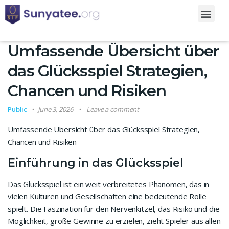
Umfassende Übersicht über
das Glücksspiel Strategien,
Chancen und Risiken
Public
June 3, 2026
Leave a comment
Umfassende Übersicht über das Glücksspiel Strategien,
Chancen und Risiken
Einführung in das Glücksspiel
Das Glücksspiel ist ein weit verbreitetes Phänomen, das in
vielen Kulturen und Gesellschaften eine bedeutende Rolle
spielt. Die Faszination für den Nervenkitzel, das Risiko und die
Möglichkeit, große Gewinne zu erzielen, zieht Spieler aus allen