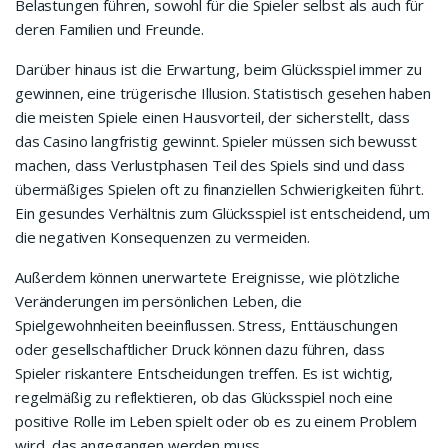
Belastungen führen, sowohl für die Spieler selbst als auch für
deren Familien und Freunde.
Darüber hinaus ist die Erwartung, beim Glücksspiel immer zu
gewinnen, eine trügerische Illusion. Statistisch gesehen haben
die meisten Spiele einen Hausvorteil, der sicherstellt, dass
das Casino langfristig gewinnt. Spieler müssen sich bewusst
machen, dass Verlustphasen Teil des Spiels sind und dass
übermäßiges Spielen oft zu finanziellen Schwierigkeiten führt.
Ein gesundes Verhältnis zum Glücksspiel ist entscheidend, um
die negativen Konsequenzen zu vermeiden.
Außerdem können unerwartete Ereignisse, wie plötzliche
Veränderungen im persönlichen Leben, die
Spielgewohnheiten beeinflussen. Stress, Enttäuschungen
oder gesellschaftlicher Druck können dazu führen, dass
Spieler riskantere Entscheidungen treffen. Es ist wichtig,
regelmäßig zu reflektieren, ob das Glücksspiel noch eine
positive Rolle im Leben spielt oder ob es zu einem Problem
wird, das angegangen werden muss.