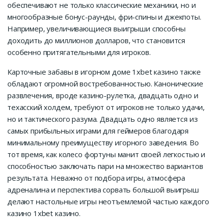
обеспечивают не только классические механики, но и
многообразные бонус-раунды, фри-спины и джекпоты.
Например, увеличивающиеся выигрыши способны
доходить до миллионов долларов, что становится
особенно притягательными для игроков.
Карточные забавы в игорном доме 1xbet казино также
обладают огромной востребованностью. Канонические
развлечения, вроде казино-рулетка, двадцать одно и
техасский холдем, требуют от игроков не только удачи,
но и тактического разума. Двадцать одно является из
самых прибыльных играми для геймеров благодаря
минимальному преимуществу игорного заведения. Во
тот время, как колесо фортуны манит своей легкостью и
способностью заключать пари на множество вариантов
результата. Неважно от подбора игры, атмосфера
адреналина и перспектива сорвать большой выигрыш
делают настольные игры неотъемлемой частью каждого
казино 1xbet казино.