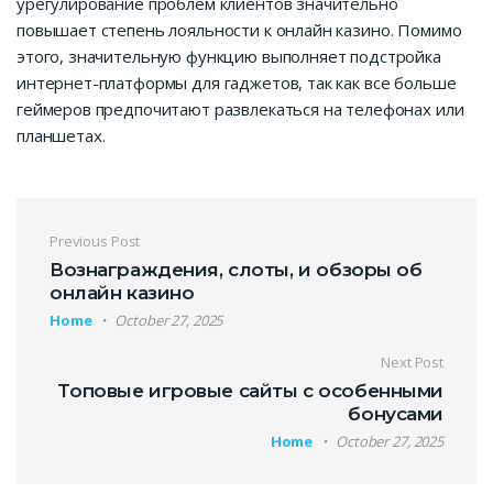
урегулирование проблем клиентов значительно
повышает степень лояльности к онлайн казино. Помимо
этого, значительную функцию выполняет подстройка
интернет-платформы для гаджетов, так как все больше
геймеров предпочитают развлекаться на телефонах или
планшетах.
Previous Post
Вознаграждения, слоты, и обзоры об
онлайн казино
Home
October 27, 2025
Next Post
Топовые игровые сайты с особенными
бонусами
Home
October 27, 2025