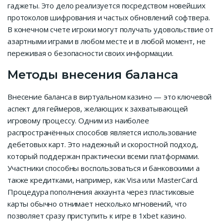
гаджеты. Это дело реализуется посредством новейших
протоколов шифрования и частых обновлений софтвера.
В конечном счете игроки могут получать удовольствие от
азартными играми в любом месте и в любой момент, не
переживая о безопасности своих информации.
Методы внесения баланса
Внесение баланса в виртуальном казино — это ключевой
аспект для геймеров, желающих к захватывающей
игровому процессу. Одним из наиболее
распространённых способов является использование
дебетовых карт. Это надежный и скоростной подход,
который поддержан практически всеми платформами.
Участники способны воспользоваться и банковскими а
также кредитками, например, как Visa или MasterCard.
Процедура пополнения аккаунта через пластиковые
карты обычно отнимает несколько мгновений, что
позволяет сразу приступить к игре в 1xbet казино.