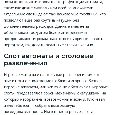
возможность активировать экстра функции автомата,
такие как дикие символы или особые множители.
Отдельные слоты дают так называемые “респины”, что
позволяют ещё раз крутить катушки без
дополнительных расходов. Данные элементы
обеспечивают ход игры более интересным и
предоставляют игрокам шанс освоить принципы слота
перед тем, как делать реальные ставки в казино.
Слот автоматы и столовые
развлечения
Игровые машины и настольные развлечения имеют
значительное положение в области игорного бизнеса.
Игровые аппараты, или как их еще обозначают, игровые
слоты, представляют собой механизмы с катушками, на
которых изображены всевозможные иконки. Ключевая
цель геймера — собрать выигрышную
последовательность. Нынешние игровые слоты