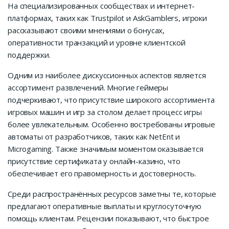
На специализированных сообществах и интернет-
платформах, таких как Trustpilot и AskGamblers, игроки
рассказывают своими мнениями о бонусах,
оперативности транзакций и уровне клиентской
поддержки.
Одним из наиболее дискуссионных аспектов является
ассортимент развлечений. Многие геймеры
подчеркивают, что присутствие широкого ассортимента
игровых машин и игр за столом делает процесс игры
более увлекательным. Особенно востребованы игровые
автоматы от разработчиков, таких как NetEnt и
Microgaming. Также значимым моментом оказывается
присутствие сертификата у онлайн-казино, что
обеспечивает его правомерность и достоверность.
Среди распространённых ресурсов заметны те, которые
предлагают оперативные выплаты и круглосуточную
помощь клиентам. Рецензии показывают, что быстрое