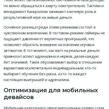
но важно обращаться к азарту осмотрительно. Тактики и
менеджмент банкроллом занимают ключевую роль в
результативной игре на живые деньги.
Основное разница среди этими режимами состоит в
чувственном вовлечении. В тестовом-режиме геймеры не
ощущают давления от вероятных проигрышей, что
позволяет обратить внимание на освоении игровых
автоматов. В тот момент, как матч на реальные деньги
привносит аспект адреналина и нервов, делая каждую
бет значимой. Такое обуславливает выбор в отношении
вариантами исключительно индивидуальным: кто-то
выбирает обучение без риска, а кто-то жаждет
настоящих выигрышей и адреналина.
Оптимизация для мобильных
девайсов
Мобильная адаптация в сфере виртуальных казино стала