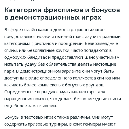
Категории фриспинов и бонусов
в демонстрационных играх
В сфере онлайн казино демонстрационные игры
предоставляют исключительный шанс изучить разными
категориями фриспинов и поощрений. Безвозмездные
спины, или безоплатные крутки, часто попадаются в
одноруких бандитах и предоставляют шанс участникам
испытать удачу без обязательства делать настоящие
пари. В демонстрационном варианте они могут быть
доступны в виде определенного количества спинов или
как часть более комплексных бонусных раундов.
Определенные игры дают мультипликаторы для
наращивания призов, что делает безвозмездные спины
еще более заманчивыми.
Бонусы в тестовых играх также различны. Они могут
содержать призовые турниры, в коих геймеры имеют