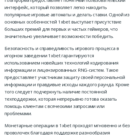
Платформа предоставляет понятный пользовательский
интерфейс, который позволяет легко находить
популярные игровые автоматы и делать ставки. Одной из
основных особенностей 1xbet выступает присутствие
больших премий для первых и частых геймеров, что
значительно увеличивает возможности победить.
Безопасность и справедливость игрового процесса в
игорном заведении 1xbet гарантируются
использованием новейших технологий кодирования
информации и лицензированных RNG-систем. Такое
предоставляет участникам защиту своей персональной
информации и правдивые исходы каждого раунда. Кроме
того следует подчеркнуть наличие постоянной
техподдержки, которая непрерывно готова оказать
помощь клиентам с всяческими запросами или
проблемами.
Монетарные операции в 1xbet проходят мгновенно и без
проволочек благодаря поддержке разнообразия