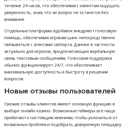
течение 24 часов, что обеспечивает клиентам ощущать
уверенность, зная, что их вопрос не останется без
внимания.
Отдельные платформы вдобавок внедряют голосовую
помощь, обеспечивая игрокам шанс непосредственно
связываться с агентами саппорта. Данное в частности
актуально для игроков, предпочитающих вербальную
связь текстовым сообщениям. Голосовая поддержка
обычно функционирует 24/7, что обеспечивает
максимальную доступность и быстроту в решении
вопросов.
Новые отзывы пользователей
Свежие отзывы клиентов имеют основную функцию в
выборе онлайн казино. Возможные геймеры все чаще
прибегают к настоящим мнениям, чтобы уклониться от
возможных проблем и подобрать доверенную площадку.