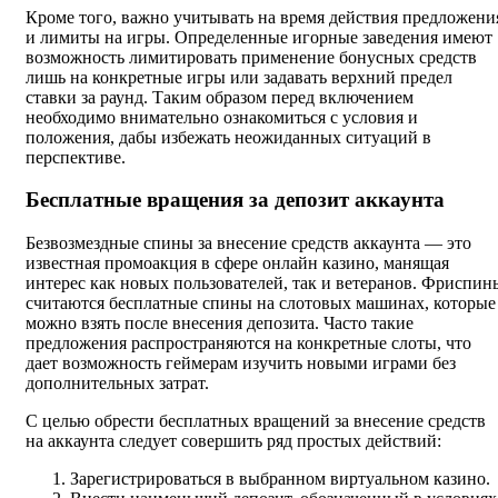
Кроме того, важно учитывать на время действия предложени
и лимиты на игры. Определенные игорные заведения имеют
возможность лимитировать применение бонусных средств
лишь на конкретные игры или задавать верхний предел
ставки за раунд. Таким образом перед включением
необходимо внимательно ознакомиться с условия и
положения, дабы избежать неожиданных ситуаций в
перспективе.
Бесплатные вращения за депозит аккаунта
Безвозмездные спины за внесение средств аккаунта — это
известная промоакция в сфере онлайн казино, манящая
интерес как новых пользователей, так и ветеранов. Фриспин
считаются бесплатные спины на слотовых машинах, которые
можно взять после внесения депозита. Часто такие
предложения распространяются на конкретные слоты, что
дает возможность геймерам изучить новыми играми без
дополнительных затрат.
С целью обрести бесплатных вращений за внесение средств
на аккаунта следует совершить ряд простых действий:
Зарегистрироваться в выбранном виртуальном казино.