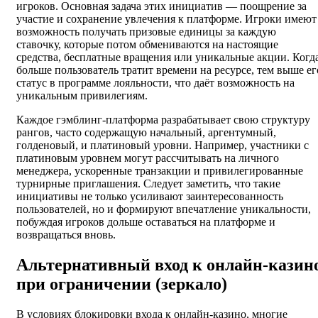
игроков. Основная задача этих инициатив — поощрение за
участие и сохранение увлечения к платформе. Игроки имеют
возможность получать призовые единицы за каждую
ставочку, которые потом обмениваются на настоящие
средства, бесплатные вращения или уникальные акции. Когд
больше пользователь тратит времени на ресурсе, тем выше ег
статус в программе лояльности, что даёт возможность на
уникальным привилегиям.
Каждое гэмблинг-платформа разрабатывает свою структуру
рангов, часто содержащую начальный, аргентумный,
голденовый, и платиновый уровни. Например, участники с
платиновым уровнем могут рассчитывать на личного
менеджера, ускоренные транзакции и привилегированные
турнирные приглашения. Следует заметить, что такие
инициативы не только усиливают заинтересованность
пользователей, но и формируют впечатление уникальности,
побуждая игроков дольше оставаться на платформе и
возвращаться вновь.
Альтернативный вход к онлайн-казин
при ограничении (зеркало)
В условиях блокировки входа к онлайн-казино, многие