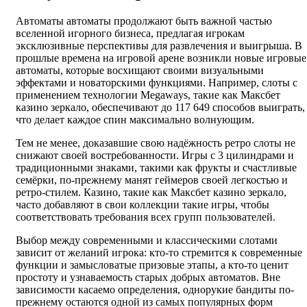
Автоматы автоматы продолжают быть важной частью
вселенной игорного бизнеса, предлагая игрокам
эксклюзивные перспективы для развлечения и выигрыша. В
прошлые времена на игровой арене возникли новые игровые
автоматы, которые восхищают своими визуальными
эффектами и новаторскими функциями. Например, слоты с
применением технологии Megaways, такие как Максбет
казино зеркало, обеспечивают до 117 649 способов выиграть,
что делает каждое спин максимально волнующим.
Тем не менее, доказавшие свою надёжность ретро слоты не
снижают своей востребованности. Игры с 3 цилиндрами и
традиционными знаками, такими как фрукты и счастливые
семёрки, по-прежнему манят геймеров своей легкостью и
ретро-стилем. Казино, такие как Максбет казино зеркало,
часто добавляют в свои коллекции такие игры, чтобы
соответствовать требования всех групп пользователей.
Выбор между современными и классическими слотами
зависит от желаний игрока: кто-то стремится к современные
функции и замысловатые призовые этапы, а кто-то ценит
простоту и узнаваемость старых добрых автоматов. Вне
зависимости касаемо определения, однорукие бандиты по-
прежнему остаются одной из самых популярных форм