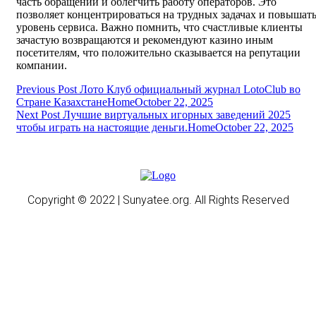
часть обращений и облегчить работу операторов. Это
позволяет концентрироваться на трудных задачах и повышат
уровень сервиса. Важно помнить, что счастливые клиенты
зачастую возвращаются и рекомендуют казино иным
посетителям, что положительно сказывается на репутации
компании.
Post
Previous Post
Лото Клуб официальный журнал LotoClub во
Стране Казахстане
Home
October 22, 2025
navigation
Next Post
Лучшие виртуальных игорных заведений 2025
чтобы играть на настоящие деньги.
Home
October 22, 2025
Copyright © 2022 | Sunyatee.org. All Rights Reserved