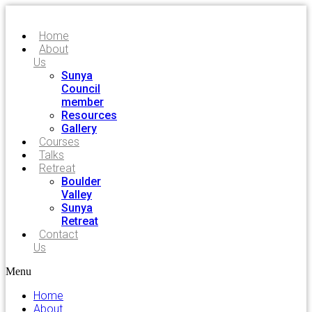
Home
About
Us
Sunya
Council
member
Resources
Gallery
Courses
Talks
Retreat
Boulder
Valley
Sunya
Retreat
Contact
Us
Menu
Home
About