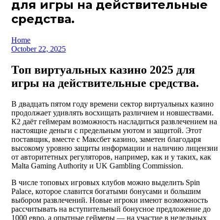
для игры на действительные
средства.
Home
October 22, 2025
Топ виртуальных казино 2025 для
игры на действительные средства.
В двадцать пятом году времени сектор виртуальных казино
продолжает удивлять восхищать различием и новшествами.
К2 даёт геймерам возможность насладиться развлечением на
настоящие деньги с предельным уютом и защитой. Этот
поставщик, вместе с Максбет казино, заметен благодаря
высокому уровню защиты информации и наличию лицензии
от авторитетных регуляторов, например, как и у таких, как
Malta Gaming Authority и UK Gambling Commission.
В числе топовых игровых клубов можно выделить Spin
Palace, которое славится богатыми бонусами и большим
выбором развлечений. Новые игроки имеют возможность
рассчитывать на вступительный бонусное предложение до
1000 евро, а опытные геймеры — на участие в недельных