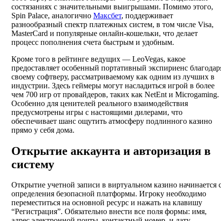
состязаниях с значительными выигрышами. Помимо этого,
Spin Palace, аналогично
Максбет
, поддерживает
разнообразный спектр платежных систем, в том числе Visa,
MasterCard и популярные онлайн-кошельки, что делает
процесс пополнения счета быстрым и удобным.
Кроме того в рейтинге ведущих — LeoVegas, какое
предоставляет особенный портативный экспириенс благодар
своему софтверу, рассматриваемому как одним из лучших в
индустрии. Здесь геймеры могут насладиться игрой в более
чем 700 игр от провайдеров, таких как NetEnt и Microgaming.
Особенно для ценителей реального взаимодействия
предусмотрены игры с настоящими дилерами, что
обеспечивает шанс ощутить атмосферу подлинного казино
прямо у себя дома.
Открытие аккаунта и авторизация в
систему
Открытие учетной записи в виртуальном казино начинается 
определения безопасной платформы. Игроку необходимо
переместиться на основной ресурс и нажать на клавишу
“Регистрация”. Обязательно внести все поля формы: имя,
адрес электронной почты, контактный номер, и дату