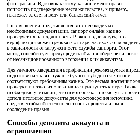
фотографией. Вдобавок к этому, казино имеют право
попросить подтверждение места жительства, к примеру,
платежку за свет и воду или банковский отчет.
По завершении представления всех необходимых
необходимых документации, саппорт онлайн-казино
проверяет их на подлинность. Важно подчеркнуть, что
верификация может требовать от пары часиков до пары дней,
в зависимости от загруженности службы саппорта. Этот
метод способствует предупредить обман и оберегает игроков
от несанкционированного вторжения к их аккаунтам.
Для удачного завершения верификации рекомендуется впред
подготовиться к все нужные бумаги и убедиться, что они
соответствуют требованиям казино. Это весьма поспешит хо
проверки и позволит оперативнее приступить к игре. Также
необходимо учитывать, что некоторые казино могут запросит
дополнительные документы для удостоверения источника
средств, чтобы обеспечить честность процесса игры и
соблюдение правил.
Способы депозита аккаунта и
ограничения