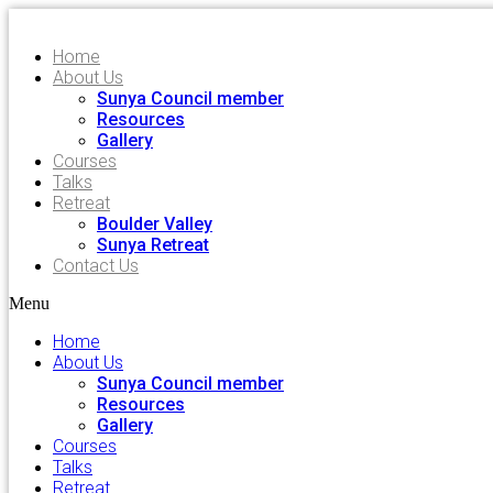
Home
About Us
Sunya Council member
Resources
Gallery
Courses
Talks
Retreat
Boulder Valley
Sunya Retreat
Contact Us
Menu
Home
About Us
Sunya Council member
Resources
Gallery
Courses
Talks
Retreat