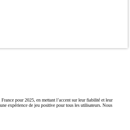
 France pour 2025, en mettant l’accent sur leur fiabilité et leur
une expérience de jeu positive pour tous les utilisateurs. Nous