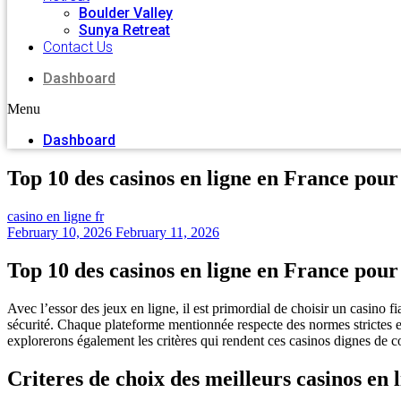
Boulder Valley
Sunya Retreat
Contact Us
Dashboard
Menu
Dashboard
Top 10 des casinos en ligne en France pour 2
casino en ligne fr
February 10, 2026
February 11, 2026
Top 10 des casinos en ligne en France pour 2
Avec l’essor des jeux en ligne, il est primordial de choisir un casino fi
sécurité. Chaque plateforme mentionnée respecte des normes strictes en 
explorerons également les critères qui rendent ces casinos dignes de c
Criteres de choix des meilleurs casinos en 