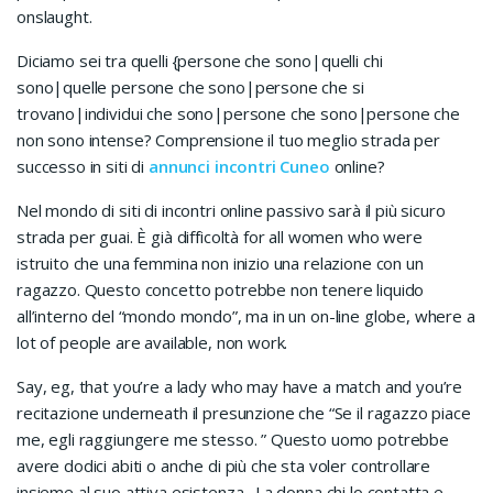
onslaught.
Diciamo sei tra quelli {persone che sono|quelli chi
sono|quelle persone che sono|persone che si
trovano|individui che sono|persone che sono|persone che
non sono intense? Comprensione il tuo meglio strada per
successo in siti di
annunci incontri Cuneo
online?
Nel mondo di siti di incontri online passivo sarà il più sicuro
strada per guai. È già difficoltà for all women who were
istruito che una femmina non inizio una relazione con un
ragazzo. Questo concetto potrebbe non tenere liquido
all’interno del “mondo mondo”, ma in un on-line globe, where a
lot of people are available, non work.
Say, eg, that you’re a lady who may have a match and you’re
recitazione underneath il presunzione che “Se il ragazzo piace
me, egli raggiungere me stesso. ” Questo uomo potrebbe
avere dodici abiti o anche di più che sta voler controllare
insieme al suo attiva esistenza . La donna chi lo contatta e