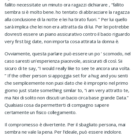
fallito necessitate un minuto ora ragazzi dichiarare , “fallito
sembra si è molto bene. ho tentato di abbracciare la ragazza
alla conclusione di la notte e lei ha tirato fuori. ” Per lui quello
sarà implica che lei non era attratta da di lui. Per lei potrebbe
dovresti essere un piano assicurativo contro il bacio riguardo
very first big date, non importa cosa attirata la donna è.
Ovviamente, questa parlare può essere un po ‘ scomodo, nel
caso saresti un’esperienza piacevole, assicurati dì così. Sii
sicuro di te say, “I would really like to see te ancora una volta.
” If the other person si appoggia set for a hug and you senti
che semplicemente non puoi dato che è improprio nel primo
giorno just state something similar to, “i am very attratto te,
ma Noi di solito non discuti un bacio circa base grande Data.”
Qualsiasi cosa da permetterti di compagno sapere
certamente un fisico collegamento.
Il compromesso è divertente. Per il sbagliato persona, mai
sembra ne vale la pena. Per l’ideale, può essere indolore.