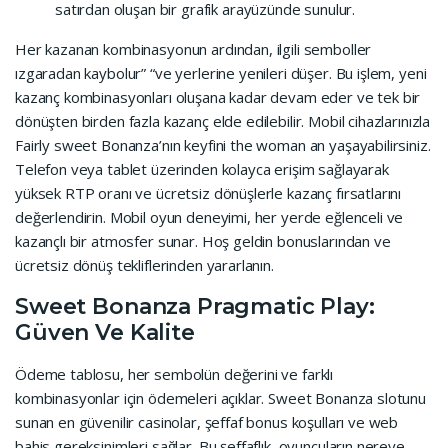
satırdan oluşan bir grafik arayüzünde sunulur.
Her kazanan kombinasyonun ardından, ilgili semboller
ızgaradan kaybolur” “ve yerlerine yenileri düşer. Bu işlem, yeni
kazanç kombinasyonları oluşana kadar devam eder ve tek bir
dönüşten birden fazla kazanç elde edilebilir. Mobil cihazlarınızla
Fairly sweet Bonanza’nın keyfini the woman an yaşayabilirsiniz.
Telefon veya tablet üzerinden kolayca erişim sağlayarak
yüksek RTP oranı ve ücretsiz dönüşlerle kazanç fırsatlarını
değerlendirin. Mobil oyun deneyimi, her yerde eğlenceli ve
kazançlı bir atmosfer sunar. Hoş geldin bonuslarından ve
ücretsiz dönüş tekliflerinden yararlanın.
Sweet Bonanza Pragmatic Play:
Güven Ve Kalite
Ödeme tablosu, her sembolün değerini ve farklı
kombinasyonlar için ödemeleri açıklar. Sweet Bonanza slotunu
sunan en güvenilir casinolar, şeffaf bonus koşulları ve web
bahis gereksinimleri sağlar. Bu şeffaflık, oyuncuların nereye