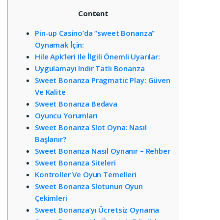
Content
Pin-up Casino’da “sweet Bonanza”
Oynamak İçin:
Hile Apk’leri Ile İlgili Önemli Uyarılar:
Uygulamayı Indir Tatlı Bonanza
Sweet Bonanza Pragmatic Play: Güven
Ve Kalite
Sweet Bonanza Bedava
Oyuncu Yorumları
Sweet Bonanza Slot Oyna: Nasıl
Başlanır?
Sweet Bonanza Nasıl Oynanır – Rehber
Sweet Bonanza Siteleri
Kontroller Ve Oyun Temelleri
Sweet Bonanza Slotunun Oyun
Çekimleri
Sweet Bonanza’yı Ücretsiz Oynama