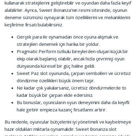
kullanarak stratejilerini geliştirebilir ve oyundan daha fazla keyif
alabilirler. Ayrıca, Sweet Bonanza’nın resmi sitesinde, oyunun
deneme sürümünü oynayarak tüm özelliklerini ve mekaniklerini
keşfetme fırsatı bulabilirsiniz.
Gerçek para ile oynamadan önce oyuna alışmak ve
stratejileri denemek için harika bir yoldur.
Pragmatic Perform tutkulu bireylerden oluşan küçük bir
ekip olarak başlamış olabilir, ancak hızla çevrimiçi oyun
dünyasında küresel bir güç haline geldi.
Sweet Paz slot oyununda, çarpan sembolleri ve ücretsiz
döndürme özellikleri büyük önem taşır.
Ne kadar çok yakalarsanız, ücretsiz döndürmelerde to
kadar büyük bir çarpan elde edersiniz.
Bu bonuslar, oyuncuların oyun deneyimini daha da keyifli
hale getirir empieza kazanç fırsatlarını artırır.
Bu nedenle, oyuncular bütçelerini iyi yönetmeli ve kaybetmeye
hazır oldukları miktarla oynamalıdır. Sweet Bonanza slot