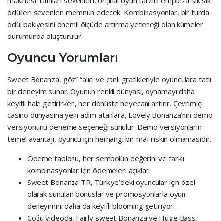
makinesi, tatlıları sevenleri, orijinal oyun tarzını empieza sık sık
ödülleri sevenleri memnun edecek. Kombinasyonlar, bir turda
ödül bakiyesini önemli ölçüde artırma yeteneği olan kümeler
durumunda oluşturulur.
Oyuncu Yorumları
Sweet Bonanza, göz” “alıcı ve canlı grafikleriyle oyunculara tatlı
bir deneyim sunar. Oyunun renkli dünyası, oynamayı daha
keyifli hale getirirken, her dönüşte heyecanı artırır. Çevrimiçi
casino dünyasına yeni adım atanlara, Lovely Bonanza’nın demo
versiyonunu deneme seçeneği sunulur. Demo versiyonların
temel avantajı, oyuncu için herhangi bir mali riskin olmamasıdır.
Ödeme tablosu, her sembolün değerini ve farklı
kombinasyonlar için ödemeleri açıklar.
Sweet Bonanza TR, Türkiye’deki oyuncular için özel
olarak sunulan bonuslar ve promosyonlarla oyun
deneyimini daha da keyifli blooming getiriyor.
Çoğu videoda, Fairly sweet Bonanza ve Huge Bass