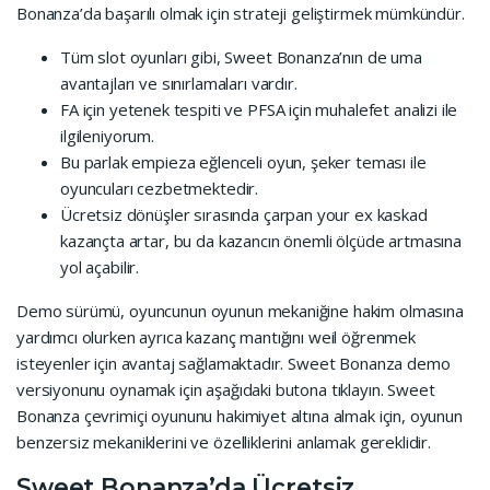
Bonanza’da başarılı olmak için strateji geliştirmek mümkündür.
Tüm slot oyunları gibi, Sweet Bonanza’nın de uma
avantajları ve sınırlamaları vardır.
FA için yetenek tespiti ve PFSA için muhalefet analizi ile
ilgileniyorum.
Bu parlak empieza eğlenceli oyun, şeker teması ile
oyuncuları cezbetmektedir.
Ücretsiz dönüşler sırasında çarpan your ex kaskad
kazançta artar, bu da kazancın önemli ölçüde artmasına
yol açabilir.
Demo sürümü, oyuncunun oyunun mekaniğine hakim olmasına
yardımcı olurken ayrıca kazanç mantığını weil öğrenmek
isteyenler için avantaj sağlamaktadır. Sweet Bonanza demo
versiyonunu oynamak için aşağıdaki butona tıklayın. Sweet
Bonanza çevrimiçi oyununu hakimiyet altına almak için, oyunun
benzersiz mekaniklerini ve özelliklerini anlamak gereklidir.
Sweet Bonanza’da Ücretsiz