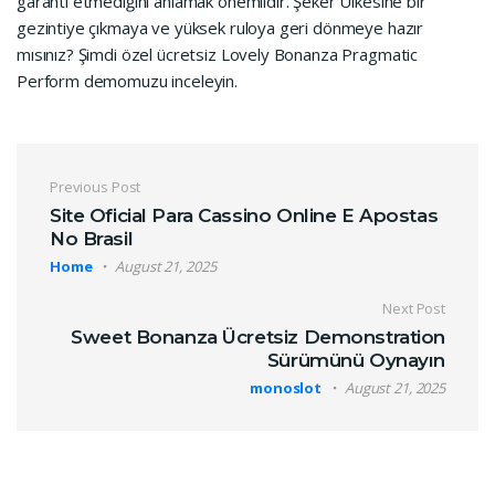
garanti etmediğini anlamak önemlidir. Şeker Ülkesine bir
gezintiye çıkmaya ve yüksek ruloya geri dönmeye hazır
mısınız? Şimdi özel ücretsiz Lovely Bonanza Pragmatic
Perform demomuzu inceleyin.
Post navigation
Previous Post
Site Oficial Para Cassino Online E Apostas
No Brasil
Home
August 21, 2025
Next Post
Sweet Bonanza Ücretsiz Demonstration
Sürümünü Oynayın
monoslot
August 21, 2025