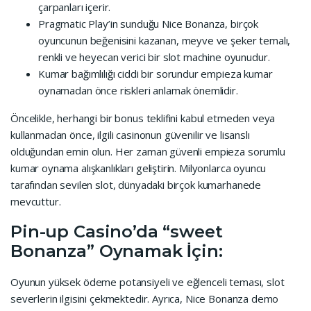
çarpanları içerir.
Pragmatic Play’in sunduğu Nice Bonanza, birçok
oyuncunun beğenisini kazanan, meyve ve şeker temalı,
renkli ve heyecan verici bir slot machine oyunudur.
Kumar bağımlılığı ciddi bir sorundur empieza kumar
oynamadan önce riskleri anlamak önemlidir.
Öncelikle, herhangi bir bonus teklifini kabul etmeden veya
kullanmadan önce, ilgili casinonun güvenilir ve lisanslı
olduğundan emin olun. Her zaman güvenli empieza sorumlu
kumar oynama alışkanlıkları geliştirin. Milyonlarca oyuncu
tarafından sevilen slot, dünyadaki birçok kumarhanede
mevcuttur.
Pin-up Casino’da “sweet
Bonanza” Oynamak İçin:
Oyunun yüksek ödeme potansiyeli ve eğlenceli teması, slot
severlerin ilgisini çekmektedir. Ayrıca, Nice Bonanza demo