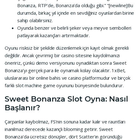
Bonanza, RTP’de, Bonanza’da olduğu gibi.” “[newline]Bu
durumda, birkaç yıl içinde en sevdiğiniz oyunlardan birine
sahip olabilirsiniz.
Oyunda benzer ve belirli şeker veya meyve sembolleri
patlayarak kazançları artırmaktadır.
Oyunu risksiz bir şekilde düzenlemek için kayıt olmak gerekli
değildir. Ancak çevrimiçi bir casino sitesine kaydolmanızı
öneririz, çünkü demo versiyonunu oynadıktan sonra Sweet
Bonanza’yı gerçek para ile oynamak kolay olacaktır. 1xBet,
uluslararası bir online bahis ve casino platformudur ve birçok
farklı slot machine game oyununu bünyesinde bulundurur.
Sweet Bonanza Slot Oyna: Nasıl
Başlanır?
Çarpanlar kaybolmaz, FS’nin sonuna kadar kalır ve rauntları
inanılmaz derecede kazançlı blooming getirir. Sweet
Bonanza’da ücretsiz dönüşler, dört Scatter’ın göründüğü