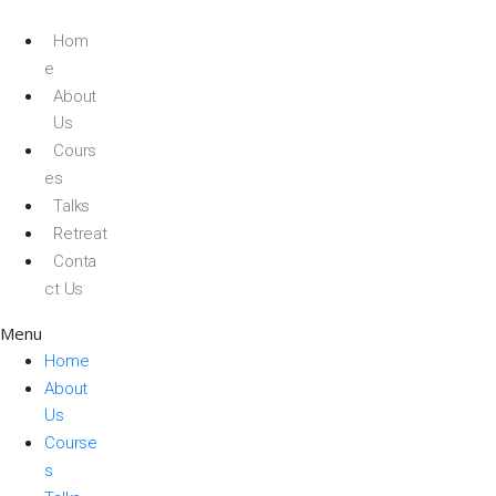
Hom
e
About
Us
Cours
es
Talks
Retreat
Conta
ct Us
Menu
Home
About
Us
Course
s