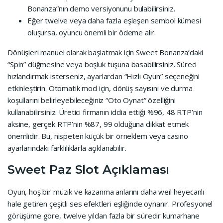
Bonanza”nın demo versiyonunu bulabilirsiniz.
Eğer twelve veya daha fazla eşleşen sembol kümesi
oluşursa, oyuncu önemli bir ödeme alır.
Dönüşleri manuel olarak başlatmak için Sweet Bonanza’daki
“Spin” düğmesine veya boşluk tuşuna basabilirsiniz. Süreci
hızlandırmak isterseniz, ayarlardan “Hızlı Oyun” seçeneğini
etkinleştirin. Otomatik mod için, dönüş sayısını ve durma
koşullarını belirleyebileceğiniz “Oto Oynat” özelliğini
kullanabilirsiniz. Üretici firmanın iddia ettiği %96, 48 RTP’nin
aksine, gerçek RTP’nin %87, 99 olduğuna dikkat etmek
önemlidir. Bu, nispeten küçük bir örneklem veya casino
ayarlarındaki farklılıklarla açıklanabilir.
Sweet Paz Slot Açıklaması
Oyun, hoş bir müzik ve kazanma anlarını daha weil heyecanlı
hale getiren çeşitli ses efektleri eşliğinde oynanır. Profesyonel
görüşüme göre, twelve yıldan fazla bir süredir kumarhane