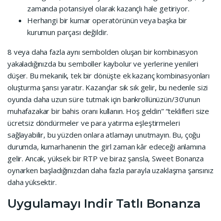
zamanda potansiyel olarak kazançlı hale getiriyor.
Herhangi bir kumar operatörünün veya başka bir
kurumun parçası değildir.
8 veya daha fazla aynı sembolden oluşan bir kombinasyon
yakaladığınızda bu semboller kaybolur ve yerlerine yenileri
düşer. Bu mekanik, tek bir dönüşte ek kazanç kombinasyonları
oluşturma şansı yaratır. Kazançlar sık sık gelir, bu nedenle sizi
oyunda daha uzun süre tutmak için bankrollünüzün/30’unun
muhafazakar bir bahis oranı kullanın. Hoş geldin” “teklifleri size
ücretsiz döndürmeler ve para yatırma eşleştirmeleri
sağlayabilir, bu yüzden onlara atlamayı unutmayın. Bu, çoğu
durumda, kumarhanenin the girl zaman kâr edeceği anlamına
gelir. Ancak, yüksek bir RTP ve biraz şansla, Sweet Bonanza
oynarken başladığınızdan daha fazla parayla uzaklaşma şansınız
daha yüksektir.
Uygulamayı Indir Tatlı Bonanza