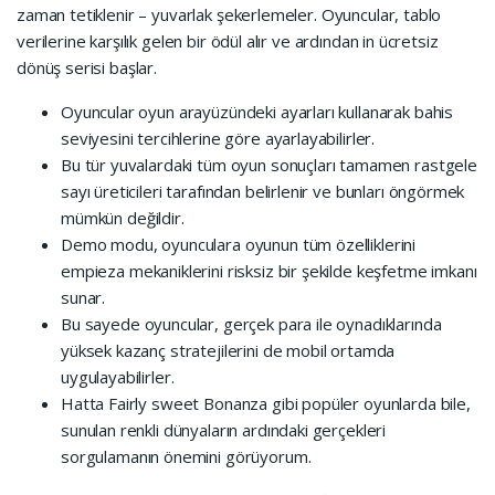
zaman tetiklenir – yuvarlak şekerlemeler. Oyuncular, tablo
verilerine karşılık gelen bir ödül alır ve ardından in ücretsiz
dönüş serisi başlar.
Oyuncular oyun arayüzündeki ayarları kullanarak bahis
seviyesini tercihlerine göre ayarlayabilirler.
Bu tür yuvalardaki tüm oyun sonuçları tamamen rastgele
sayı üreticileri tarafından belirlenir ve bunları öngörmek
mümkün değildir.
Demo modu, oyunculara oyunun tüm özelliklerini
empieza mekaniklerini risksiz bir şekilde keşfetme imkanı
sunar.
Bu sayede oyuncular, gerçek para ile oynadıklarında
yüksek kazanç stratejilerini de mobil ortamda
uygulayabilirler.
Hatta Fairly sweet Bonanza gibi popüler oyunlarda bile,
sunulan renkli dünyaların ardındaki gerçekleri
sorgulamanın önemini görüyorum.