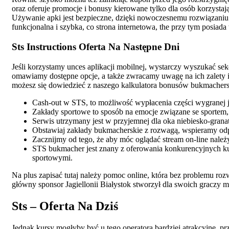
oraz oferuje promocje i bonusy kierowane tylko dla osób korzystaj
Używanie apki jest bezpieczne, dzięki nowoczesnemu rozwiązaniu 
funkcjonalna i szybka, co strona internetowa, the przy tym posi
Sts Instructions Oferta Na Następne Dni
Jeśli korzystamy unces aplikacji mobilnej, wystarczy wyszukać s
omawiamy dostępne opcje, a także zwracamy uwagę na ich zalety i w
możesz się dowiedzieć z naszego kalkulatora bonusów bukmachers
Cash-out w STS, to możliwość wypłacenia części wygranej j
Zakłady sportowe to sposób na emocje związane se sportem
Serwis utrzymany jest w przyjemnej dla oka niebiesko-granat
Obstawiaj zakłady bukmacherskie z rozwagą, wspieramy odp
Zacznijmy od tego, że aby móc oglądać stream on-line nale
STS bukmacher jest znany z oferowania konkurencyjnych kur
sportowymi.
Na plus zapisać tutaj należy pomoc online, która bez problemu rozw
główny sponsor Jagiellonii Białystok stworzył dla swoich graczy
Sts – Oferta Na Dziś
Jednak kursy mogłyby być u tego operatora bardziej atrakcyjne, pr