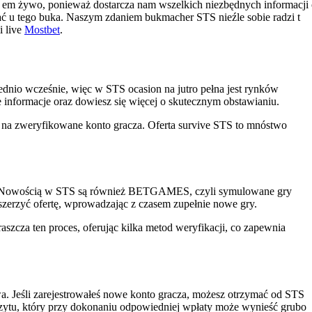
e em żywo, ponieważ dostarcza nam wszelkich niezbędnych informacji
ać u tego buka. Naszym zdaniem bukmacher STS nieźle sobie radzi t
i live
Mostbet
.
dnio wcześnie, więc w STS ocasion na jutro pełna jest rynków
e informacje oraz dowiesz się więcej o skutecznym obstawianiu.
 na zweryfikowane konto gracza. Oferta survive STS to mnóstwo
. Nowością w STS są również BETGAMES, czyli symulowane gry
szerzyć ofertę, wprowadzając z czasem zupełnie nowe gry.
zcza ten proces, oferując kilka metod weryfikacji, co zapewnia
a. Jeśli zarejestrowałeś nowe konto gracza, możesz otrzymać od STS
ozytu, który przy dokonaniu odpowiedniej wpłaty może wynieść grubo