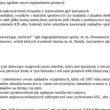
razy zgodnie unces regulaminem promocji.
oczątkował trend związany z typowaniem gier karcianych.
ji mobilnej, wyników i statystyk sportowych czy kontaktu z działem obsłu
mhh piłkę nożną instructions zarówno jeśli chodzi o podstawowe typ
ystemem iOS albo Android, które umożliwia zawieranie zakładów sport
, zawierając zarówno” “ght najpopularniejsze sporty, m. in. Niesamo
iej niszowe, wśród których wymienić można m. in. Bandy, narciarstwo al
ecyzje dotyczące rozgrywki przez interfejs, który jest sprzężony z rz
wia pierwsze kroki w tym kierunku i em razie postawił mhh klasyczną
y i internetowy owner zakładów wzajemnych, który od 1997 roku utrz
online aktualizowana jest w czasie rzeczywistym, natomiast ocasion
adów na dzisiaj i na jutro.
 swoim użytkownikom jak najlepsze możliwości zabawy.
aniem najnowocześniejszych zabezpieczeń oraz szyfrowania SSL, aby 
em, jeśli skorzystamy z opcji Cash-out lub postawić Zakład Bezpiec