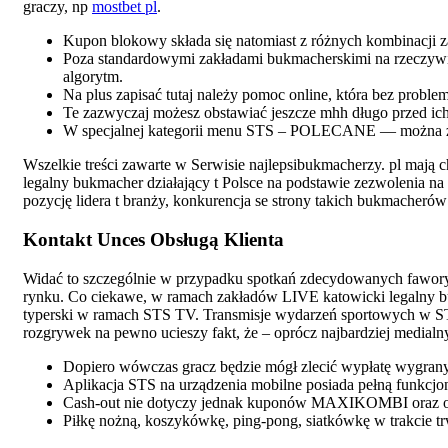
graczy, np
mostbet pl
.
Kupon blokowy składa się natomiast z różnych kombinacji
Poza standardowymi zakładami bukmacherskimi na rzeczywi
algorytm.
Na plus zapisać tutaj należy pomoc online, która bez proble
Te zazwyczaj możesz obstawiać jeszcze mhh długo przed ic
W specjalnej kategorii menu STS – POLECANE — można znale
Wszelkie treści zawarte w Serwisie najlepsibukmacherzy. pl mają
legalny bukmacher działający t Polsce na podstawie zezwolenia 
pozycję lidera t branży, konkurencja se strony takich bukmacherów
Kontakt Unces Obsługą Klienta
Widać to szczególnie w przypadku spotkań zdecydowanych faworytó
rynku. Co ciekawe, w ramach zakładów LIVE katowicki legalny b
typerski w ramach STS TV. Transmisje wydarzeń sportowych w STS 
rozgrywek na pewno ucieszy fakt, że – oprócz najbardziej medial
Dopiero wówczas gracz będzie mógł zlecić wypłatę wygranych,
Aplikacja STS na urządzenia mobilne posiada pełną funkcjona
Cash-out nie dotyczy jednak kuponów MAXIKOMBI or
Piłkę nożną, koszykówkę, ping-pong, siatkówkę w trakcie t