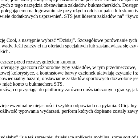
ących z tego narzędzia obstawiania zakładów bukmacherskich. Dostępny 
polegającemu na logowaniu się przy użyciu odcisku palca lub skanu 
ada wiele dodatkowych usprawnień. STS jest liderem zakładów na” “ży
ekcję Cool, a następnie wybrać “Dzisiaj”. Szczegółowe porównanie t
ady. Jeśli zależy ci na ofertach specjalnych lub zastanawiasz się czy
kich.
eszcze przed rozstrzygnięciem kuponu.
, oferujący graczom różnorodne typy zakładów, w tym przedmeczowe, 
owej kolorystyce, a kontrastowe barwy czcionek ułatwiają czytanie i s
owiedzialny hazard, obstawianie zakładów sportowych dozwolone jest 
ży mieć konto u bukmachera STS.
sów, co przyciąga do platformy zarówno doświadczonych graczy, jak i
ieje ewentualne niejasności i szybko odpowiada na pytania. Oficjalny 
 możliwość typowania wydarzeń, perform których dopisane zostały zawy
zydałaby” “się też sprawniej działająca aplikacja mobilna, some sort