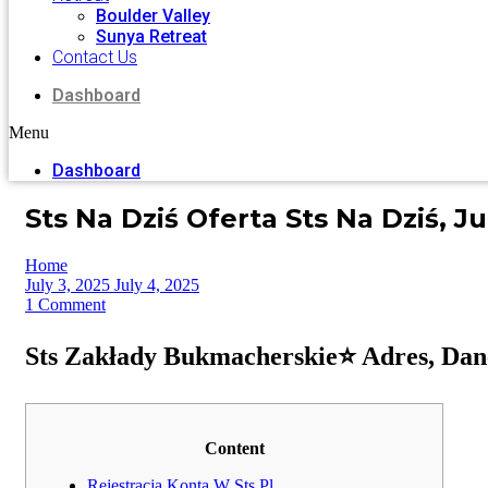
Boulder Valley
Sunya Retreat
Contact Us
Dashboard
Menu
Dashboard
Sts Na Dziś Oferta Sts Na Dziś,
Home
July 3, 2025
July 4, 2025
1 Comment
Sts Zakłady Bukmacherskie⭐ Adres, Dane
Content
Rejestracja Konta W Sts Pl