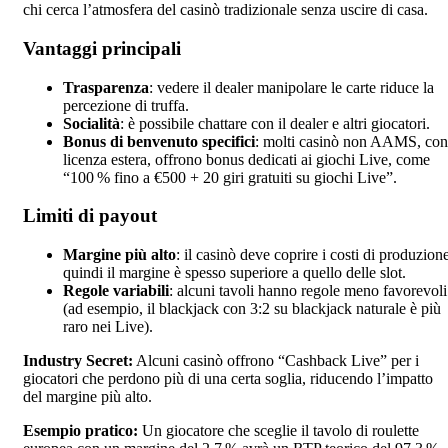
chi cerca l’atmosfera del casinò tradizionale senza uscire di casa.
Vantaggi principali
Trasparenza
: vedere il dealer manipolare le carte riduce la
percezione di truffa.
Socialità
: è possibile chattare con il dealer e altri giocatori.
Bonus di benvenuto specifici
: molti casinò non AAMS, con
licenza estera, offrono bonus dedicati ai giochi Live, come
“100 % fino a €500 + 20 giri gratuiti su giochi Live”.
Limiti di payout
Margine più alto
: il casinò deve coprire i costi di produzion
quindi il margine è spesso superiore a quello delle slot.
Regole variabili
: alcuni tavoli hanno regole meno favorevoli
(ad esempio, il blackjack con 3:2 su blackjack naturale è più
raro nei Live).
Industry Secret:
Alcuni casinò offrono “Cashback Live” per i
giocatori che perdono più di una certa soglia, riducendo l’impatto
del margine più alto.
Esempio pratico:
Un giocatore che sceglie il tavolo di roulette