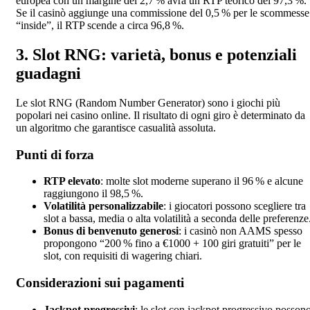
europea con un margine del 2,7 % avrà un RTP teorico del 97,3 %.
Se il casinò aggiunge una commissione del 0,5 % per le scommesse
“inside”, il RTP scende a circa 96,8 %.
3. Slot RNG: varietà, bonus e potenziali
guadagni
Le slot RNG (Random Number Generator) sono i giochi più
popolari nei casino online. Il risultato di ogni giro è determinato da
un algoritmo che garantisce casualità assoluta.
Punti di forza
RTP elevato
: molte slot moderne superano il 96 % e alcune
raggiungono il 98,5 %.
Volatilità personalizzabile
: i giocatori possono scegliere tra
slot a bassa, media o alta volatilità a seconda delle preferenze
Bonus di benvenuto generosi
: i casinò non AAMS spesso
propongono “200 % fino a €1000 + 100 giri gratuiti” per le
slot, con requisiti di wagering chiari.
Considerazioni sui pagamenti
Jackpot progressivi
: le slot con jackpot progressivo posson