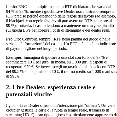
Le slot RNG hanno tipicamente un RTP dichiarato che varia dal
94 % al 98 %, mentre i giochi Live Dealer non mostrano sempre un
RTP preciso perché dipendono dalle regole del tavolo (ad esempio,
il blackjack con regole favorevoli può avere un RTP superiore al
99 %). Tuttavia, i casinò tendono a mantenere un margine più alto
sui giochi Live per coprire i costi di streaming e dei dealer reali.
Pro Tip:
Controlla sempre l’RTP nella pagina del gioco o nella
sezione “Informazioni” del casino. Un RTP più alto è un indicatore
di payout migliore nel lungo periodo.
Esempio:
Immagina di giocare a una slot con RTP del 97 % e
scommettere 10 € per giro. In media, su 1 000 giri, ti aspetti di
recuperare 970 €. Se invece scegli un tavolo di blackjack con RTP
del 99,5 % e una puntata di 10 €, il ritorno medio su 1 000 mani sar
di 995 €.
2. Live Dealer: esperienza reale e
potenziali vincite
I giochi Live Dealer offrono un’interazione più “umana”. Un vero
croupier gestisce le carte o la ruota in tempo reale, trasmesso in
streaming HD. Questo tipo di gioco è particolarmente apprezzato d