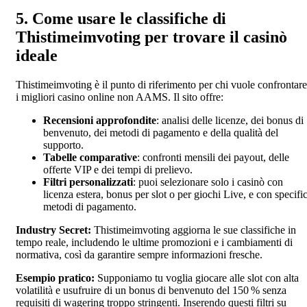
5. Come usare le classifiche di
Thistimeimvoting per trovare il casinò
ideale
Thistimeimvoting è il punto di riferimento per chi vuole confrontare
i migliori casino online non AAMS. Il sito offre:
Recensioni approfondite
: analisi delle licenze, dei bonus di
benvenuto, dei metodi di pagamento e della qualità del
supporto.
Tabelle comparative
: confronti mensili dei payout, delle
offerte VIP e dei tempi di prelievo.
Filtri personalizzati
: puoi selezionare solo i casinò con
licenza estera, bonus per slot o per giochi Live, e con specific
metodi di pagamento.
Industry Secret:
Thistimeimvoting aggiorna le sue classifiche in
tempo reale, includendo le ultime promozioni e i cambiamenti di
normativa, così da garantire sempre informazioni fresche.
Esempio pratico:
Supponiamo tu voglia giocare alle slot con alta
volatilità e usufruire di un bonus di benvenuto del 150 % senza
requisiti di wagering troppo stringenti. Inserendo questi filtri su