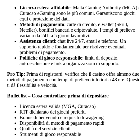
Licenza estera affidabile
: Malta Gaming Authority (MGA) 
Curacao eGaming sono le più comuni. Garantiscono giochi
equi e protezione dei dati.
Metodi di pagamento
: carte di credito, e‑wallet (Skrill,
Neteller), bonifici bancari e criptovalute. I tempi di prelievo
variano da 24 h a 5 giorni lavorativi.
Assistenza clienti
: chat live 24/7, email e telefono. Un
supporto rapido è fondamentale per risolvere eventuali
problemi di pagamento.
Politiche di gioco responsabile
: limiti di deposito,
auto‑esclusione e link a organizzazioni di supporto.
Pro Tip:
Prima di registrarti, verifica che il casino offra almeno du
metodi di pagamento con tempi di prelievo inferiori a 48 ore. Quest
ti dà flessibilità e velocità.
Bullet list – Cosa controllare prima di depositare
Licenza estera valida (MGA, Curacao)
RTP dichiarato dei giochi preferiti
Bonus di benvenuto e requisiti di wagering
Disponibilità di metodi di pagamento rapidi
Qualità del servizio clienti
Strumenti di gioco responsabile