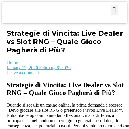
About Us
Contact Us
Strategie di Vincita: Live Dealer
vs Slot RNG – Quale Gioco
Pagherà di Più?
Home
January 15, 2026
February 8, 2026
Leave a comment
Strategie di Vincita: Live Dealer vs Slot
RNG – Quale Gioco Pagherà di Più?
Quando si sceglie un casino online, la prima domanda è spesso:
“Devo giocare alle slot RNG o preferisco i tavoli Live Dealer?”.
Entrambe le opzioni hanno fan affezionati, ma la differenza
principale sta nel modo in cui vengono generati i risultati e, di
conseguenza, nei potenziali payout. Per chi vuole prendere decision