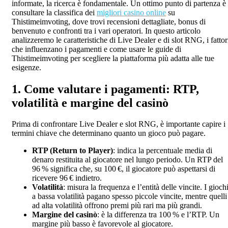
informate, la ricerca è fondamentale. Un ottimo punto di partenza è
consultare la classifica dei
migliori casino online
su
Thistimeimvoting, dove trovi recensioni dettagliate, bonus di
benvenuto e confronti tra i vari operatori. In questo articolo
analizzeremo le caratteristiche di Live Dealer e di slot RNG, i fattor
che influenzano i pagamenti e come usare le guide di
Thistimeimvoting per scegliere la piattaforma più adatta alle tue
esigenze.
1. Come valutare i pagamenti: RTP,
volatilità e margine del casinò
Prima di confrontare Live Dealer e slot RNG, è importante capire i
termini chiave che determinano quanto un gioco può pagare.
RTP (Return to Player)
: indica la percentuale media di
denaro restituita al giocatore nel lungo periodo. Un RTP del
96 % significa che, su 100 €, il giocatore può aspettarsi di
ricevere 96 € indietro.
Volatilità
: misura la frequenza e l’entità delle vincite. I gioch
a bassa volatilità pagano spesso piccole vincite, mentre quelli
ad alta volatilità offrono premi più rari ma più grandi.
Margine del casinò
: è la differenza tra 100 % e l’RTP. Un
margine più basso è favorevole al giocatore.