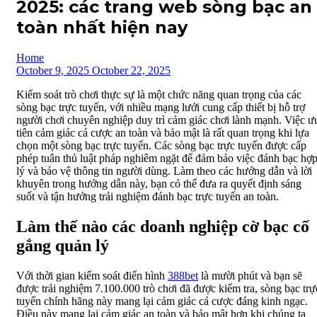
2025: các trang web sòng bạc an
toàn nhất hiện nay
Home
October 9, 2025
October 22, 2025
Kiểm soát trò chơi thực sự là một chức năng quan trọng của các
sòng bạc trực tuyến, với nhiều mạng lưới cung cấp thiết bị hỗ trợ
người chơi chuyên nghiệp duy trì cảm giác chơi lành mạnh. Việc ư
tiên cảm giác cá cược an toàn và bảo mật là rất quan trọng khi lựa
chọn một sòng bạc trực tuyến. Các sòng bạc trực tuyến được cấp
phép tuân thủ luật pháp nghiêm ngặt để đảm bảo việc đánh bạc hợ
lý và bảo vệ thông tin người dùng.
Làm theo các hướng dẫn và lời
khuyên trong hướng dẫn này, bạn có thể đưa ra quyết định sáng
suốt và tận hưởng trải nghiệm đánh bạc trực tuyến an toàn.
Làm thế nào các doanh nghiệp cờ bạc cố
gắng quản lý
Với thời gian kiểm soát điển hình
388bet
là mười phút và bạn sẽ
được trải nghiệm 7.100.000 trò chơi đã được kiểm tra, sòng bạc trự
tuyến chính hãng này mang lại cảm giác cá cược đáng kinh ngạc.
Điều này mang lại cảm giác an toàn và bảo mật hơn khi chúng ta