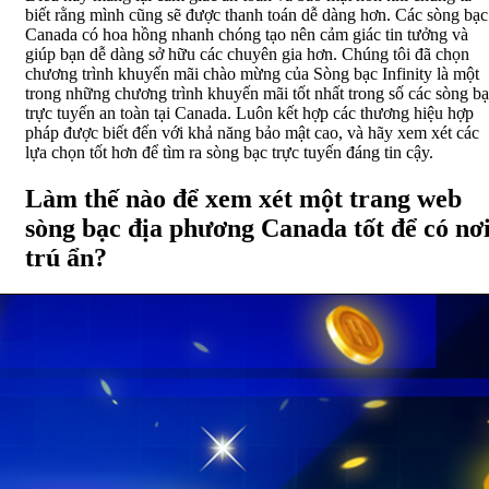
biết rằng mình cũng sẽ được thanh toán dễ dàng hơn. Các sòng bạc
Canada có hoa hồng nhanh chóng tạo nên cảm giác tin tưởng và
giúp bạn dễ dàng sở hữu các chuyên gia hơn. Chúng tôi đã chọn
chương trình khuyến mãi chào mừng của Sòng bạc Infinity là một
trong những chương trình khuyến mãi tốt nhất trong số các sòng b
trực tuyến an toàn tại Canada. Luôn kết hợp các thương hiệu hợp
pháp được biết đến với khả năng bảo mật cao, và hãy xem xét các
lựa chọn tốt hơn để tìm ra sòng bạc trực tuyến đáng tin cậy.
Làm thế nào để xem xét một trang web
sòng bạc địa phương Canada tốt để có nơ
trú ẩn?