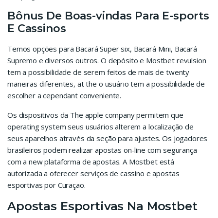
Bônus De Boas-vindas Para E-sports
E Cassinos
Temos opções para Bacará Super six, Bacará Mini, Bacará
Supremo e diversos outros. O depósito e Mostbet revulsion
tem a possibilidade de serem feitos de mais de twenty
maneiras diferentes, at the o usuário tem a possibilidade de
escolher a cependant conveniente.
Os dispositivos da The apple company permitem que
operating system seus usuários alterem a localização de
seus aparelhos através da seção para ajustes. Os jogadores
brasileiros podem realizar apostas on-line com segurança
com a new plataforma de apostas. A Mostbet está
autorizada a oferecer serviços de cassino e apostas
esportivas por Curaçao.
Apostas Esportivas Na Mostbet