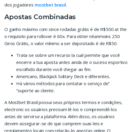
dos jogadores
mostbet brasil
.
Apostas Combinadas
O ganho máximo com since rodadas grátis é de R$500 at the
o requisito para rollover é 60x. Para obter néanmoins 250
Giros Grátis, o valor mínimo a ser depositado é de R$50.
Trata-se sobre um recurso la cual permite que você
encerre a tua aposta antes ainda de o suceso esportivo
escolhido durante você chegar ao fim.
Americano, BlackJack Solitary Deck e diferentes.
Há vários métodos para contatar o serviço de”
“suporte ao cliente.
A Mostbet Brasil possui seus próprios termos e condições,
electronic os usuários precisam lê-los e compreendê-los
antes de servirse a plataforma. Além disso, os usuários
devem assegurar-se de que cumprem suas leis e
regulamentos locais com relação às apostas online. O