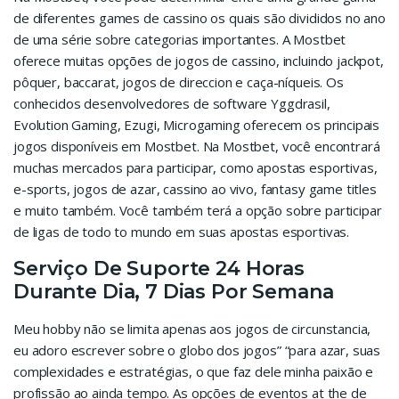
de diferentes games de cassino os quais são divididos no ano
de uma série sobre categorias importantes. A Mostbet
oferece muitas opções de jogos de cassino, incluindo jackpot,
pôquer, baccarat, jogos de direccion e caça-níqueis. Os
conhecidos desenvolvedores de software Yggdrasil,
Evolution Gaming, Ezugi, Microgaming oferecem os principais
jogos disponíveis em Mostbet. Na Mostbet, você encontrará
muchas mercados para participar, como apostas esportivas,
e-sports, jogos de azar, cassino ao vivo, fantasy game titles
e muito também. Você também terá a opção sobre participar
de ligas de todo to mundo em suas apostas esportivas.
Serviço De Suporte 24 Horas
Durante Dia, 7 Dias Por Semana
Meu hobby não se limita apenas aos jogos de circunstancia,
eu adoro escrever sobre o globo dos jogos” “para azar, suas
complexidades e estratégias, o que faz dele minha paixão e
profissão ao ainda tempo. As opções de eventos at the de