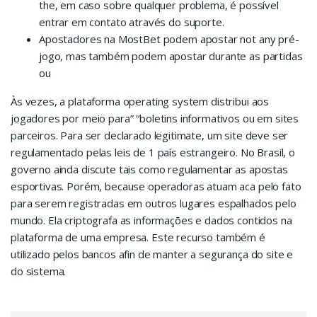
the, em caso sobre qualquer problema, é possível
entrar em contato através do suporte.
Apostadores na MostBet podem apostar not any pré-
jogo, mas também podem apostar durante as partidas
ou
Às vezes, a plataforma operating system distribui aos
jogadores por meio para” “boletins informativos ou em sites
parceiros. Para ser declarado legitimate, um site deve ser
regulamentado pelas leis de 1 país estrangeiro. No Brasil, o
governo ainda discute tais como regulamentar as apostas
esportivas. Porém, because operadoras atuam aca pelo fato
para serem registradas em outros lugares espalhados pelo
mundo. Ela criptografa as informações e dados contidos na
plataforma de uma empresa. Este recurso também é
utilizado pelos bancos afin de manter a segurança do site e
do sistema.