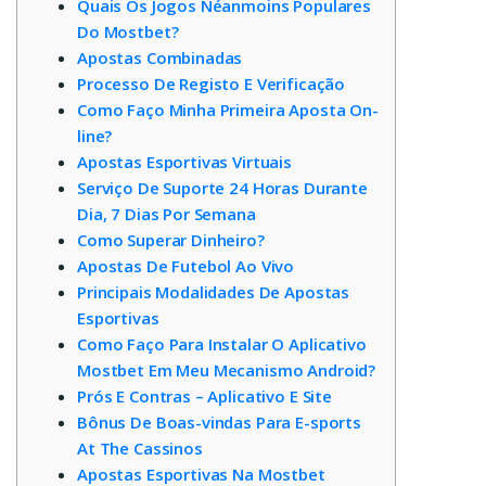
Quais Os Jogos Néanmoins Populares
Do Mostbet?
Apostas Combinadas
Processo De Registo E Verificação
Como Faço Minha Primeira Aposta On-
line?
Apostas Esportivas Virtuais
Serviço De Suporte 24 Horas Durante
Dia, 7 Dias Por Semana
Como Superar Dinheiro?
Apostas De Futebol Ao Vivo
Principais Modalidades De Apostas
Esportivas
Como Faço Para Instalar O Aplicativo
Mostbet Em Meu Mecanismo Android?
Prós E Contras – Aplicativo E Site
Bônus De Boas-vindas Para E-sports
At The Cassinos
Apostas Esportivas Na Mostbet