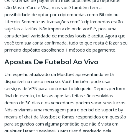
Os sistemas de pagamento mais populares pra depósitos
são MasterCard e Visa, mas você também tem a
possibilidade de optar por criptomoedas como Bitcoin ou
Litecoin. Somente as transações com” “criptomoedas estão
sujeitas a tarifas. Não importa de onde você é, pois uma
considerável variedade de moedas locais é aceita. Agora que
você tem sua conta confirmada, tudo to que resta é fazer seu
primeiro depósito escolhendo 1 método de pagamento.
Apostas De Futebol Ao Vivo
Um espelho atualizado da Mostbet apresentando está
disponível na nosso recurso. Você também pode usar
serviços de VPN para contornar to bloqueio. Depois perform
final do evento, todas as apostas feitas são resolvidas
dentro de 30 dias e os vencedores podem sacar seus lucros.
Nós enviamos uma mensagem para o period de suporte by
means of chat da Mostbet e fomos respondidos em questão
para segundos com alguma prontidão que não é vista em
qualquer lugar.” “[newline]O MostBet é graduado pela