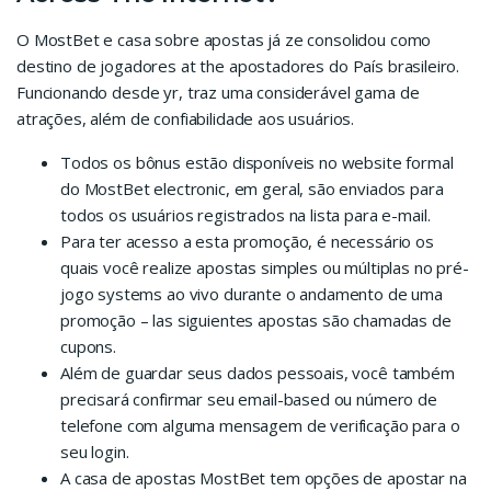
O MostBet e casa sobre apostas já ze consolidou como
destino de jogadores at the apostadores do País brasileiro.
Funcionando desde yr, traz uma considerável gama de
atrações, além de confiabilidade aos usuários.
Todos os bônus estão disponíveis no website formal
do MostBet electronic, em geral, são enviados para
todos os usuários registrados na lista para e-mail.
Para ter acesso a esta promoção, é necessário os
quais você realize apostas simples ou múltiplas no pré-
jogo systems ao vivo durante o andamento de uma
promoção – las siguientes apostas são chamadas de
cupons.
Além de guardar seus dados pessoais, você também
precisará confirmar seu email-based ou número de
telefone com alguma mensagem de verificação para o
seu login.
A casa de apostas MostBet tem opções de apostar na