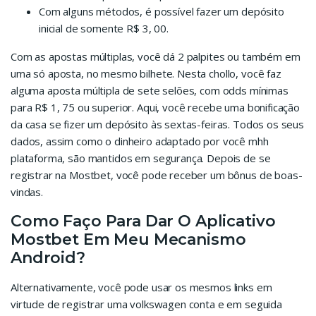
Com alguns métodos, é possível fazer um depósito
inicial de somente R$ 3, 00.
Com as apostas múltiplas, você dá 2 palpites ou também em
uma só aposta, no mesmo bilhete. Nesta chollo, você faz
alguma aposta múltipla de sete selões, com odds mínimas
para R$ 1, 75 ou superior. Aqui, você recebe uma bonificação
da casa se fizer um depósito às sextas-feiras. Todos os seus
dados, assim como o dinheiro adaptado por você mhh
plataforma, são mantidos em segurança. Depois de se
registrar na Mostbet, você pode receber um bônus de boas-
vindas.
Como Faço Para Dar O Aplicativo
Mostbet Em Meu Mecanismo
Android?
Alternativamente, você pode usar os mesmos links em
virtude de registrar uma volkswagen conta e em seguida