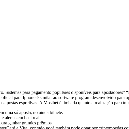
iro. Sistemas para pagamento populares disponíveis para apostadores” 
vo oficial para Iphone é similar ao software program desenvolvido para a
as apostas esportivas. A Mostbet é limitada quanto a realização para tr
m uma só aposta, no ainda bilhete.
e alertas em beat real.
 para ganhar grandes prêmios.
asterCard e Visa, contudo você também pode optar por criptomoedas co