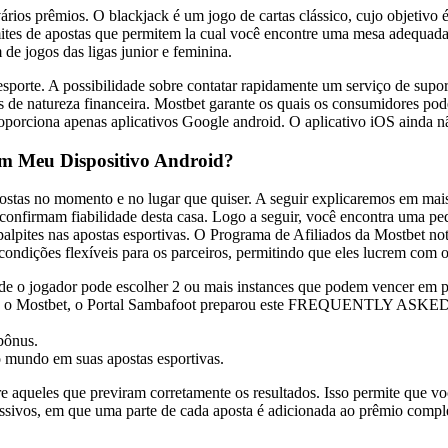
ários prêmios. O blackjack é um jogo de cartas clássico, cujo objetivo
mites de apostas que permitem la cual você encontre uma mesa adequada
 de jogos das ligas junior e feminina.
orte. A possibilidade sobre contatar rapidamente um serviço de suport
 de natureza financeira. Mostbet garante os quais os consumidores pode
roporciona apenas aplicativos Google android. O aplicativo iOS ainda n
Em Meu Dispositivo Android?
tas no momento e no lugar que quiser. A seguir explicaremos em mais de
onfirmam fiabilidade desta casa. Logo a seguir, você encontra uma peq
 palpites nas apostas esportivas. O Programa de Afiliados da Mostbet n
ndições flexíveis para os parceiros, permitindo que eles lucrem com os
nde o jogador pode escolher 2 ou mais instances que podem vencer em p
 sobre o Mostbet, o Portal Sambafoot preparou este FREQUENTLY ASK
 bônus.
o mundo em suas apostas esportivas.
tre aqueles que previram corretamente os resultados. Isso permite que 
ssivos, em que uma parte de cada aposta é adicionada ao prêmio compl