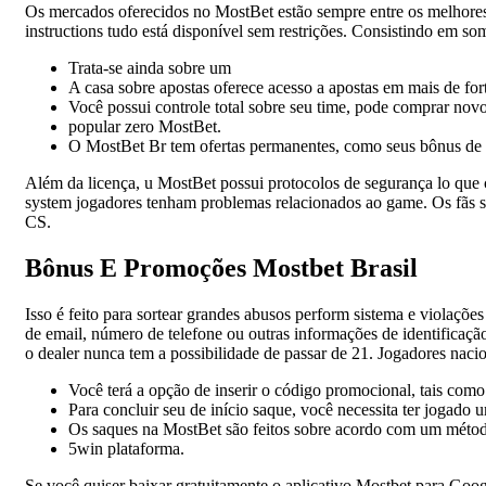
Os mercados oferecidos no MostBet estão sempre entre os melhores 
instructions tudo está disponível sem restrições. Consistindo em s
Trata-se ainda sobre um
A casa sobre apostas oferece acesso a apostas em mais de for
Você possui controle total sobre seu time, pode comprar novos
popular zero MostBet.
O MostBet Br tem ofertas permanentes, como seus bônus de 
Além da licença, u MostBet possui protocolos de segurança lo que 
system jogadores tenham problemas relacionados ao game. Os fãs 
CS.
Bônus E Promoções Mostbet Brasil
Isso é feito para sortear grandes abusos perform sistema e violaç
de email, número de telefone ou outras informações de identifica
o dealer nunca tem a possibilidade de passar de 21. Jogadores nac
Você terá a opção de inserir o código promocional, tais como
Para concluir seu de início saque, você necessita ter jogado
Os saques na MostBet são feitos sobre acordo com um método
5win plataforma.
Se você quiser baixar gratuitamente o aplicativo Mostbet para Goog