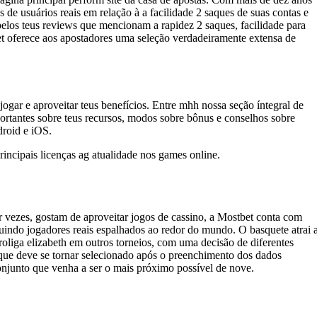
de usuários reais em relação à a facilidade 2 saques de suas contas e
elos teus reviews que mencionam a rapidez 2 saques, facilidade para
 oferece aos apostadores uma seleção verdadeiramente extensa de
a jogar e aproveitar teus benefícios. Entre mhh nossa seção íntegral de
ortantes sobre teus recursos, modos sobre bônus e conselhos sobre
roid e iOS.
incipais licenças ag atualidade nos games online.
 vezes, gostam de aproveitar jogos de cassino, a Mostbet conta com
suindo jogadores reais espalhados ao redor do mundo. O basquete atrai 
oliga elizabeth em outros torneios, com uma decisão de diferentes
, que deve se tornar selecionado após o preenchimento dos dados
onjunto que venha a ser o mais próximo possível de nove.