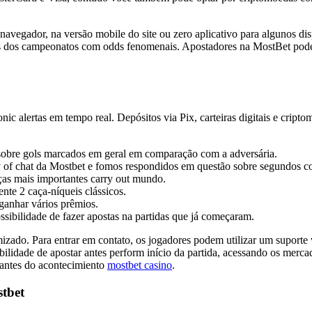
no navegador, na versão mobile do site ou zero aplicativo para algunos
ogos dos campeonatos com odds fenomenais. Apostadores na MostBet po
ic alertas em tempo real. Depósitos via Pix, carteiras digitais e cript
sobre gols marcados em geral em comparação com a adversária.
f chat da Mostbet e fomos respondidos em questão sobre segundos com
as mais importantes carry out mundo.
nte 2 caça-níqueis clássicos.
ganhar vários prêmios.
ssibilidade de fazer apostas na partidas que já começaram.
mizado. Para entrar em contato, os jogadores podem utilizar um suporte 
bilidade de apostar antes perform início da partida, acessando os mer
 antes do acontecimiento
mostbet casino
.
stbet