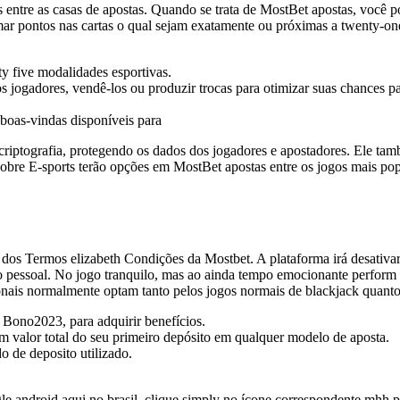
entre as casas de apostas. Quando se trata de MostBet apostas, você p
omar pontos nas cartas o qual sejam exatamente ou próximas a twenty-on
ty five modalidades esportivas.
 jogadores, vendê-los ou produzir trocas para otimizar suas chances par
boas-vindas disponíveis para
criptografia, protegendo os dados dos jogadores e apostadores. Ele tam
sobre E-sports terão opções em MostBet apostas entre os jogos mais p
ões dos Termos elizabeth Condições da Mostbet. A plataforma irá desat
ção pessoal. No jogo tranquilo, mas ao ainda tempo emocionante perfor
ionais normalmente optam tanto pelos jogos normais de blackjack quanto
 Bono2023, para adquirir benefícios.
 um valor total do seu primeiro depósito em qualquer modelo de aposta.
 de deposito utilizado.
le android aqui no brasil, clique simply no ícone correspondente mhh p