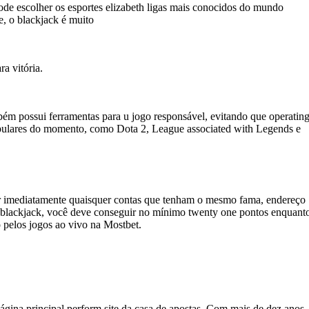
ode escolher os esportes elizabeth ligas mais conocidos do mundo
e, o blackjack é muito
a vitória.
bém possui ferramentas para u jogo responsável, evitando que operatin
opulares do momento, como Dota 2, League associated with Legends e
ivar imediatamente quaisquer contas que tenham o mesmo fama, endereço
m blackjack, você deve conseguir no mínimo twenty one pontos enquant
 pelos jogos ao vivo na Mostbet.
ágina principal perform site da casa de apostas. Com mais de dez anos