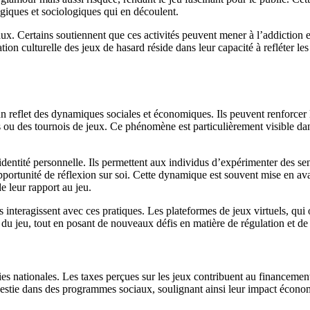
giques et sociologiques qui en découlent.
x. Certains soutiennent que ces activités peuvent mener à l’addiction et
cation culturelle des jeux de hasard réside dans leur capacité à refléter le
reflet des dynamiques sociales et économiques. Ils peuvent renforcer l
ou des tournois de jeux. Ce phénomène est particulièrement visible dans 
dentité personnelle. Ils permettent aux individus d’expérimenter des sensa
opportunité de réflexion sur soi. Cette dynamique est souvent mise en av
e leur rapport au jeu.
s interagissent avec ces pratiques. Les plateformes de jeux virtuels, qui 
ité du jeu, tout en posant de nouveaux défis en matière de régulation et d
s nationales. Les taxes perçues sur les jeux contribuent au financement d
vestie dans des programmes sociaux, soulignant ainsi leur impact économ