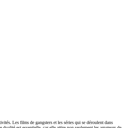
vités. Les films de gangsters et les séries qui se déroulent dans
ualité est essentielle, car elle attire non seulement les amateurs de