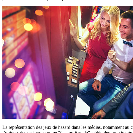
La représentation des jeux de hasard dans les médias, notamment au ciné
l’univers des casinos, comme “Casino Royale”, véhiculent une image glam