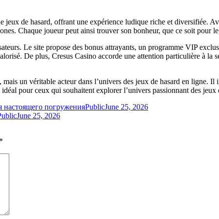
 jeux de hasard, offrant une expérience ludique riche et diversifiée. 
hones. Chaque joueur peut ainsi trouver son bonheur, que ce soit pour le
ateurs. Le site propose des bonus attrayants, un programme VIP exclusif
risé. De plus, Cresus Casino accorde une attention particulière à la séc
ais un véritable acteur dans l’univers des jeux de hasard en ligne. Il i
ix idéal pour ceux qui souhaitent explorer l’univers passionnant des jeux
я настоящего погружения
Public
June 25, 2026
Public
June 25, 2026
*