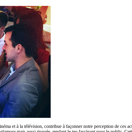
ma et à la télévision, contribue à façonner notre perception de ces acti
our mais aussi risquée, rendant le jeu fascinant pour le public. Cette d