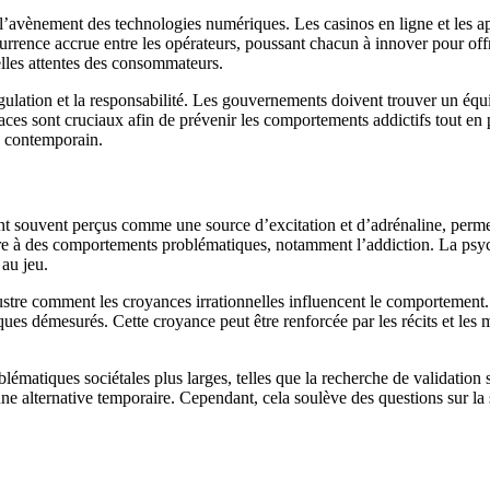
c l’avènement des technologies numériques. Les casinos en ligne et les ap
rrence accrue entre les opérateurs, poussant chacun à innover pour offri
les attentes des consommateurs.
gulation et la responsabilité. Les gouvernements doivent trouver un équ
icaces sont cruciaux afin de prévenir les comportements addictifs tout en
e contemporain.
 souvent perçus comme une source d’excitation et d’adrénaline, permett
ire à des comportements problématiques, notamment l’addiction. La psych
 au jeu.
ustre comment les croyances irrationnelles influencent le comportement.
isques démesurés. Cette croyance peut être renforcée par les récits et le
lématiques sociétales plus larges, telles que la recherche de validation
ne alternative temporaire. Cependant, cela soulève des questions sur la s