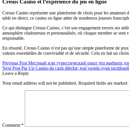
Cresus Casino et l’expérience du jeu en ligne
Cresus Casino représente une plateforme de choix pour les amateurs de
table en direct, ce casino en ligne attire de nombreux joueurs francop
Ce qui distingue Cresus Casino, c’est son engagement envers ses utilis
atmosphère chaleureuse et personnalisée, où chaque membre se sent valo
responsable.
En résumé, Cresus Casino n’est pas qu’une simple plateforme de jeux, m
valeurs essentielles de convivialité et de sécurité. Cela en fait un cho
Post
Previous Post
Местный или туристический опыт что выбрать дл
Next Post
Pin Up Casino-da canlı dilerlər: real vaxtda oyun təcrübəsi
navigation
Leave a Reply
Your email address will not be published.
Required fields are marked
Comment
*