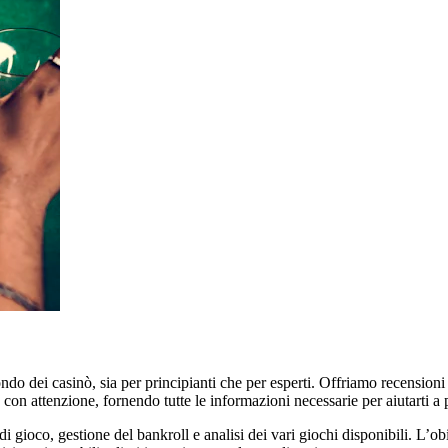
mondo dei casinò, sia per principianti che per esperti. Offriamo recension
a con attenzione, fornendo tutte le informazioni necessarie per aiutarti 
e di gioco, gestione del bankroll e analisi dei vari giochi disponibili. L’o