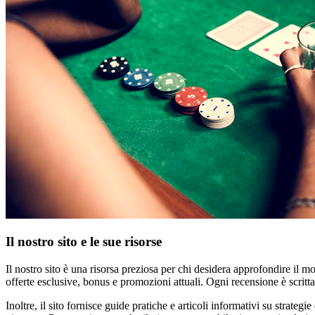
Il nostro sito e le sue risorse
Il nostro sito è una risorsa preziosa per chi desidera approfondire il 
offerte esclusive, bonus e promozioni attuali. Ogni recensione è scritt
Inoltre, il sito fornisce guide pratiche e articoli informativi su strategi