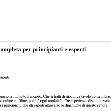
ompleta per principianti e esperti
sperti
assionati in tutto il mondo. Che si tratti di giochi da tavolo come il blac
 online e offline, poiché ogni modalità offre esperienze distinte e vantag
i principianti che gli esperti attraverso le dinamiche di questo settore.