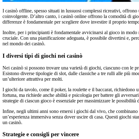
I casinò offline, spesso situati in lussuosi complessi ricreativi, offron
coinvolgente. D’altro canto, i casinò online offrono la comodità di g
differenze è fondamentale per scegliere dove investire il proprio temp
Inoltre, per i principianti è fondamentale avvicinarsi al gioco in modo
cruciale. Con una pianificazione adeguata, è possibile divertirsi e, per
nel mondo dei casinò.
I diversi tipi di giochi nei casinò
Nei casinò si possono trovare una varietà di giochi, ciascuno con le prop
Esistono diverse tipologie di slot, dalle classiche a tre rulli alle pi
un’ulteriore attrattiva per molti.
I giochi da tavolo, come il poker, la roulette e il baccarat, richiedono 
fortuna, ma richiede anche abilità e psicologia per battere gli avversar
strategie di ciascun gioco è essenziale per massimizzare le possibilità 
Infine, negli ultimi anni sono emersi i giochi dal vivo, che combinano il
un’esperienza immersiva senza dover uscire di casa. Questi giochi sta
un casinò.
Strategie e consigli per vincere