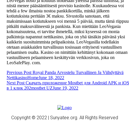
LeoVegas nosto ja kotiutus hoidetaan yleensä parissa tunnissa, ja
niistä menee pääsääntöisesti provisio kasinolle. Kuukaudessa voi
tehdä a few ilmaista nostoa pankkikortilla, minkä jälkeen
kotiutuksista peritään 3€ maksu. Sivustolla sanotaan, että
maksimissaan kotiutukseen voi mennä 5 päivää, mutta tämä riippuu
pitkälti maksuvälineestä ja pankista. Kun mietitään LeoVegasia
kokonaisuutena, ei tarvitse ihmetellä, miksi kyseessä on monia
palkintoja napannut nettikasino, joka on yhä tänäkin päivänä yksi
kaikkein suosituimmista pelipaikoista. LeoVegasilla todellakin
otetaan asiakkaiden turvallisuus tosissaan erityisesti vastuullisen
pelaamisen osalta. Kasino on nimittäin kehittänyt kokonaan omaan
vastuulliseen pelaamiseen keskittyvän verkkosivun, joka on
LeoSafePlay. com.
Post
Previous Post
Royal Panda Arvostelu Turvallinen Ja Viihdyttävä
Nettikasino
Home
June 18, 2022
navigation
Next Post
Скачать приложение Mostbet для Android APK и iO
в 1 клик 202
mostbet UZ
June 19, 2022
Copyright © 2022 | Sunyatee.org. All Rights Reserved