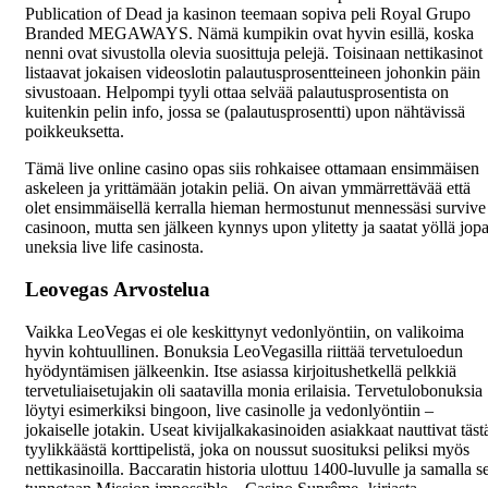
Publication of Dead ja kasinon teemaan sopiva peli Royal Grupo
Branded MEGAWAYS. Nämä kumpikin ovat hyvin esillä, koska
nenni ovat sivustolla olevia suosittuja pelejä. Toisinaan nettikasinot
listaavat jokaisen videoslotin palautusprosentteineen johonkin päin
sivustoaan. Helpompi tyyli ottaa selvää palautusprosentista on
kuitenkin pelin info, jossa se (palautusprosentti) upon nähtävissä
poikkeuksetta.
Tämä live online casino opas siis rohkaisee ottamaan ensimmäisen
askeleen ja yrittämään jotakin peliä. On aivan ymmärrettävää että
olet ensimmäisellä kerralla hieman hermostunut mennessäsi survive
casinoon, mutta sen jälkeen kynnys upon ylitetty ja saatat yöllä jop
uneksia live life casinosta.
Leovegas Arvostelua
Vaikka LeoVegas ei ole keskittynyt vedonlyöntiin, on valikoima
hyvin kohtuullinen. Bonuksia LeoVegasilla riittää tervetuloedun
hyödyntämisen jälkeenkin. Itse asiassa kirjoitushetkellä pelkkiä
tervetuliaisetujakin oli saatavilla monia erilaisia. Tervetulobonuksia
löytyi esimerkiksi bingoon, live casinolle ja vedonlyöntiin –
jokaiselle jotakin. Useat kivijalkakasinoiden asiakkaat nauttivat täst
tyylikkäästä korttipelistä, joka on noussut suosituksi peliksi myös
nettikasinoilla. Baccaratin historia ulottuu 1400-luvulle ja samalla s