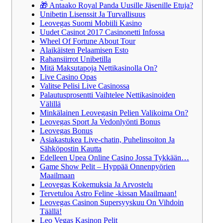
🎁 Antaako Royal Panda Uusille Jäsenille Etuja?
Unibetin Lisenssit Ja Turvallisuus
Leovegas Suomi Mobiili Kasino
Uudet Casinot 2017 Casinonetti Infossa
Wheel Of Fortune About Tour
Alaikäisten Pelaamisen Esto
Rahansiirrot Unibetilla
Mitä Maksutapoja Nettikasinolla On?
Live Casino Opas
Valitse Pelisi Live Casinossa
Palautusprosentti Vaihtelee Nettikasinoiden
Välillä
Minkälainen Leovegasin Pelien Valikoima On?
Leovegas Sport Ja Vedonlyönti Bonus
Leovegas Bonus
Asiakastukea Live-chatin, Puhelinsoiton Ja
Sähköpostin Kautta
Edelleen Upea Online Casino Jossa Tykkään…
Game Show Pelit – Hyppää Onnenpyörien
Maailmaan
Leovegas Kokemuksia Ja Arvostelu
Tervetuloa Astro Feline -kissan Maailmaan!
Leovegas Casinon Supersyyskuu On Vihdoin
Täällä!
Leo Vegas Kasinon Pelit