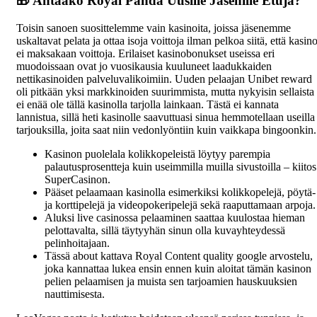
🎁 Antaako Royal Panda Uusille Jäsenille Etuja?
Toisin sanoen suosittelemme vain kasinoita, joissa jäsenemme
uskaltavat pelata ja ottaa isoja voittoja ilman pelkoa siitä, että kasin
ei maksakaan voittoja. Erilaiset kasinobonukset useissa eri
muodoissaan ovat jo vuosikausia kuuluneet laadukkaiden
nettikasinoiden palveluvalikoimiin. Uuden pelaajan Unibet reward
oli pitkään yksi markkinoiden suurimmista, mutta nykyisin sellaista
ei enää ole tällä kasinolla tarjolla lainkaan. Tästä ei kannata
lannistua, sillä heti kasinolle saavuttuasi sinua hemmotellaan useilla
tarjouksilla, joita saat niin vedonlyöntiin kuin vaikkapa bingoonkin.
Kasinon puolelala kolikkopeleistä löytyy parempia
palautusprosentteja kuin useimmilla muilla sivustoilla – kiitos
SuperCasinon.
Pääset pelaamaan kasinolla esimerkiksi kolikkopelejä, pöytä-
ja korttipelejä ja videopokeripelejä sekä raaputtamaan arpoja.
Aluksi live casinossa pelaaminen saattaa kuulostaa hieman
pelottavalta, sillä täytyyhän sinun olla kuvayhteydessä
pelinhoitajaan.
Tässä about kattava Royal Content quality google arvostelu,
joka kannattaa lukea ensin ennen kuin aloitat tämän kasinon
pelien pelaamisen ja muista sen tarjoamien hauskuuksien
nauttimisesta.