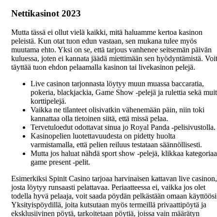
Nettikasinot 2023
Mutta tässä ei ollut vielä kaikki, mitä haluamme kertoa kasinon
peleistä. Kun otat tuon edun vastaan, sen mukana tulee myös
muutama ehto. Yksi on se, että tarjous vanhenee seitsemän päivän
kuluessa, joten ei kannata jäädä miettimään sen hyödyntämistä. Voi
täyttää tuon ehdon pelaamalla kasinon tai livekasinon pelejä.
Live casinon tarjonnasta löytyy muun muassa baccaratia,
pokeria, blackjackia, Game Show -pelejä ja rulettia sekä mui
korttipelejä.
Vaikka ne tilanteet olisivatkin vähenemään päin, niin toki
kannattaa olla tietoinen siitä, että missä pelaa.
Tervetuloedut odottavat sinua jo Royal Panda -pelisivustolla.
Kasinopelien luotettavuudesta on pidetty huolta
varmistamalla, että pelien reiluus testataan säännöllisesti.
Mutta jos haluat nähdä sport show -pelejä, klikkaa kategoriaa
game present -pelit.
Esimerkiksi Spinit Casino tarjoaa harvinaisen kattavan live casinon,
josta löytyy runsaasti pelattavaa. Periaatteessa ei, vaikka jos olet
todella hyvä pelaaja, voit saada pöydän pelkästään omaan käyttöösi
Yksityispöydillä, joita kutsutaan myös termeillä privaattipöytä ja
eksklusiivinen pöytä, tarkoitetaan pöytiä, joissa vain määrätyn