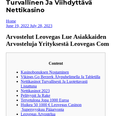
Turvallinen Ja Viihdyttävä
Nettikasino
Home
June 19, 2022
July 28, 2023
Arvostelut Leovegas Lue Asiakkaiden
Arvosteluja Yrityksestä Leovegas Com
Content
Kasinobonuksen Nostaminen
Vikings Go Berzerk Älypuhelimella Ja Tabletilla
Nettikasinot Turvallisesti Ja Luotettavasti
Listattuna
Nettikasinot 2023
Pelityypit Ja Rake
Tervetulona Jopa 1000 Euroa
Huikea 50 1000 € Leovegas Casinon
Supersyyskuu Pääarvonta
Leovegas Arvostelua