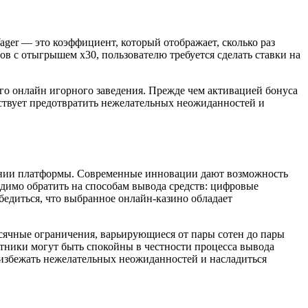
ger — это коэффициент, который отображает, сколько раз
ов с отыгрышем x30, пользователю требуется сделать ставки на
го онлайн игорного заведения. Прежде чем активацией бонуса
ействует предотвратить нежелательных неожиданностей и
лении платформы. Современные инновации дают возможность
одимо обратить на способам вывода средств: цифровые
убедиться, что выбранное онлайн-казино обладает
сячные ограничения, варьирующиеся от пары сотен до пары
тники могут быть спокойны в честности процесса вывода
избежать нежелательных неожиданностей и насладиться