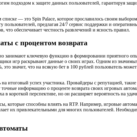
огим подходом к защите данных пользователей, гарантируя за
списке — это Spin Palace, которое прославилось своим выборо
пользователей, предлагая 24/7 сервис поддержки и оперативные 
, что обеспечивает честность развлечений и ясность правил.
аты с процентом возврата
но занимают ключевую функцию в формировании приятного опыта
щики игр раскрывают данные о своих играх. Одним из значимых п
, это значит, что на всякую бет в 100 рублей пользователь мож
 на итоговый успех участника. Провайдеры с репутацией, такие 
 точные информацию о проценте возврата своих игровых автома
а в короткой перспективе, но он расширяет вероятность на удач
ы, которые способны влиять на RTP. Например, игровые автома
лает их привлекательными для многих пользователей. Необходим
автоматы