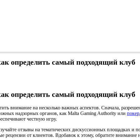
как определить самый подходящий клуб
как определить самый подходящий клуб
тить внимание на несколько важных аспектов. Сначала, разреш
ижных надзорных органов, как Malta Gaming Authority или
покер
беспечивают честную игру.
зучайте отзывы на тематических дискуссионных площадках и по
 рецензии от клиентов. Вдобавок к этому, обратите внимание н