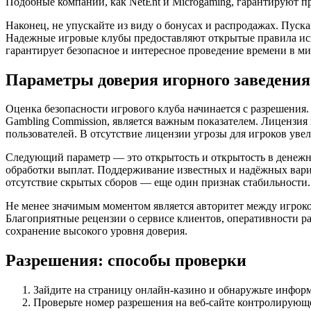
Подобные компании, как NetEnt и Microgaming, гарантируют п
Наконец, не упускайте из виду о бонусах и распродажах. Пуск
Надежные игровые клубы предоставляют открытые правила иск
гарантирует безопасное и интересное проведение времени в ми
Параметры доверия игорного заведения
Оценка безопасности игрового клуба начинается с разрешения
Gambling Commission, является важным показателем. Лицензия 
пользователей. В отсутствие лицензии угрозы для игроков уве
Следующий параметр — это открытость и открытость в денежн
обработки выплат. Поддерживание известных и надёжных вариан
отсутствие скрытых сборов — еще один признак стабильности.
Не менее значимым моментом является авторитет между игроко
Благоприятные рецензии о сервисе клиентов, оперативности ра
сохранение высокого уровня доверия.
Разрешения: способы проверки
Зайдите на страницу онлайн-казино и обнаружьте инфо
Проверьте номер разрешения на веб-сайте контролирующег