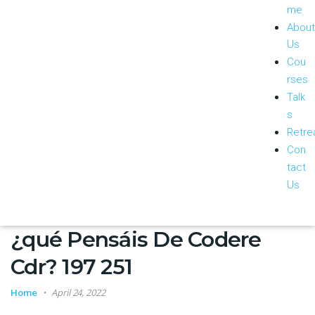
me
About
Us
Cou
rses
Talk
s
Retre
Con
tact
Us
¿qué Pensáis De Codere
Cdr? 197 251
Home
April 24, 2022