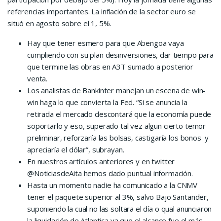
referencias importantes. La inflación de la sector euro se
situó en agosto sobre el 1, 5%.
Hay que tener esmero para que Abengoa vaya
cumpliendo con su plan desinversiones, dar tiempo para
que termine las obras en A3T sumado a posterior
venta.
Los analistas de Bankinter manejan un escena de win-
win haga lo que convierta la Fed. “Si se anuncia la
retirada el mercado descontará que la economía puede
soportarlo y eso, superado tal vez algun cierto temor
preliminar, reforzaría las bolsas, castigaría los bonos y
apreciaría el dólar”, subrayan.
En nuestros artículos anteriores y en twitter
@NoticiasdeAita hemos dado puntual información.
Hasta un momento nadie ha comunicado a la CNMV
tener el paquete superior al 3%, salvo Bajo Santander,
suponiendo la cual no las soltara el día o qual anunciaron
la liquidación de Atlantica ya que el alcance fue el más