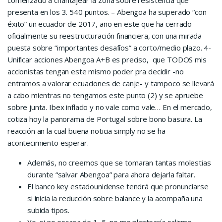
comenzado a chantajear la zona sobre resistencia que
presenta en los 3. 540 puntos. – Abengoa ha superado “con
éxito” un ecuador de 2017, año en este que ha cerrado
oficialmente su reestructuración financiera, con una mirada
puesta sobre “importantes desafíos” a corto/medio plazo. 4-
Unificar acciones Abengoa A+B es preciso, que TODOS mis
accionistas tengan este mismo poder pra decidir -no
entramos a valorar ecuaciones de canje- y tampoco se llevará
a cabo mientras no tengamos este punto (2) y se apruebe
sobre junta. Ibex inflado y no vale como vale… En el mercado,
cotiza hoy la panorama de Portugal sobre bono basura. La
reacción an la cual buena noticia simply no se ha
acontecimiento esperar.
Además, no creemos que se tomaran tantas molestias
durante “salvar Abengoa” para ahora dejarla faltar.
El banco key estadounidense tendrá que pronunciarse
si inicia la reducción sobre balance y la acompaña una
subida tipos.