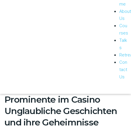
me
About
Us
Cou
rses
Talk
s
Retre
Con
tact
Us
Prominente im Casino
Unglaubliche Geschichten
und ihre Geheimnisse