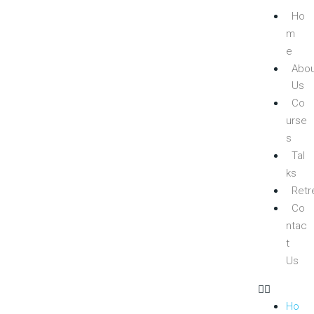
Ho
m
e
Abou
Us
Co
urse
s
Tal
ks
Retr
Co
ntac
t
Us
Ho