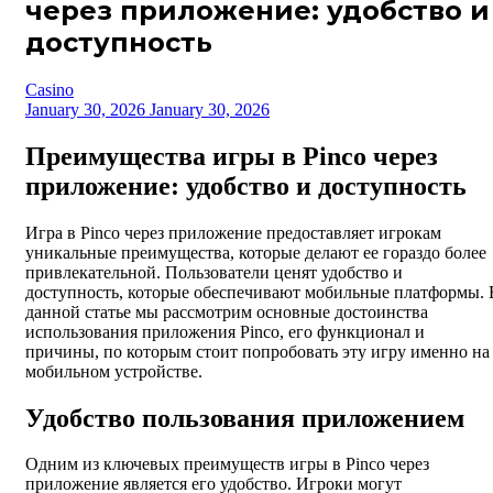
через приложение: удобство и
доступность
Casino
January 30, 2026
January 30, 2026
Преимущества игры в Pinco через
приложение: удобство и доступность
Игра в Pinco через приложение предоставляет игрокам
уникальные преимущества, которые делают ее гораздо более
привлекательной. Пользователи ценят удобство и
доступность, которые обеспечивают мобильные платформы. 
данной статье мы рассмотрим основные достоинства
использования приложения Pinco, его функционал и
причины, по которым стоит попробовать эту игру именно на
мобильном устройстве.
Удобство пользования приложением
Одним из ключевых преимуществ игры в Pinco через
приложение является его удобство. Игроки могут