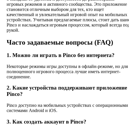
игровых режимов и активного сообщества. Это приложение
становится отличным выбором для тех, кто ищет
качественный и увлекательный игровой опыт на мобильных
устройствах. Учитывая предлагаемые плюсы, стоит дать шан
Pinco и наслаждаться игровым процессом, который всегда по
рукой.
Часто задаваемые вопросы (FAQ)
1. Можно ли играть в Pinco без интернета?
Некоторые режимы игры доступны в офлайн-режиме, но для
полноценного игрового процесса лучше иметь интернет-
соединение.
2. Какие устройства поддерживают приложение
Pinco?
Pinco доступно на мобильных устройствах с операционными
системами Android и iOS.
3. Как создать аккаунт в Pinco?