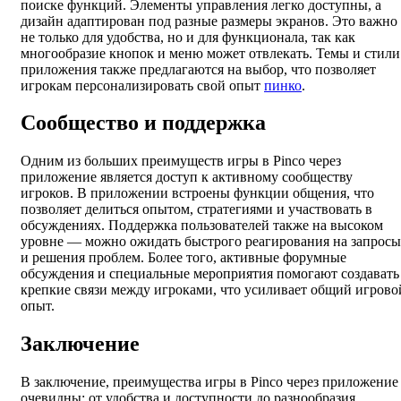
поиске функций. Элементы управления легко доступны, а
дизайн адаптирован под разные размеры экранов. Это важно
не только для удобства, но и для функционала, так как
многообразие кнопок и меню может отвлекать. Темы и стили
приложения также предлагаются на выбор, что позволяет
игрокам персонализировать свой опыт
пинко
.
Сообщество и поддержка
Одним из больших преимуществ игры в Pinco через
приложение является доступ к активному сообществу
игроков. В приложении встроены функции общения, что
позволяет делиться опытом, стратегиями и участвовать в
обсуждениях. Поддержка пользователей также на высоком
уровне — можно ожидать быстрого реагирования на запросы
и решения проблем. Более того, активные форумные
обсуждения и специальные мероприятия помогают создавать
крепкие связи между игроками, что усиливает общий игрово
опыт.
Заключение
В заключение, преимущества игры в Pinco через приложение
очевидны: от удобства и доступности до разнообразия