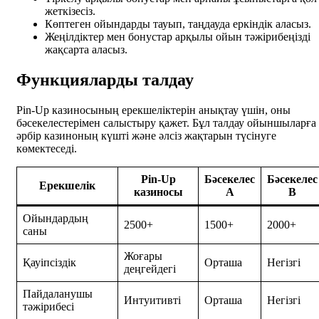
жеткізесіз.
Көптеген ойындарды тауып, таңдауда еркіндік аласыз.
Жеңілдіктер мен бонустар арқылы ойын тәжірибеңізді
жақсарта аласыз.
Функцияларды талдау
Pin-Up казиносының ерекшеліктерін анықтау үшін, оны
бәсекелестерімен салыстыру қажет. Бұл талдау ойыншыларға
әрбір казиноның күшті және әлсіз жақтарын түсінуге
көмектеседі.
Pin-Up
Бәсекелес
Бәсекелес
Ерекшелік
казиносы
A
B
Ойындардың
2500+
1500+
2000+
саны
Жоғары
Қауіпсіздік
Орташа
Негізгі
деңгейдегі
Пайдаланушы
Интуитивті
Орташа
Негізгі
тәжірибесі