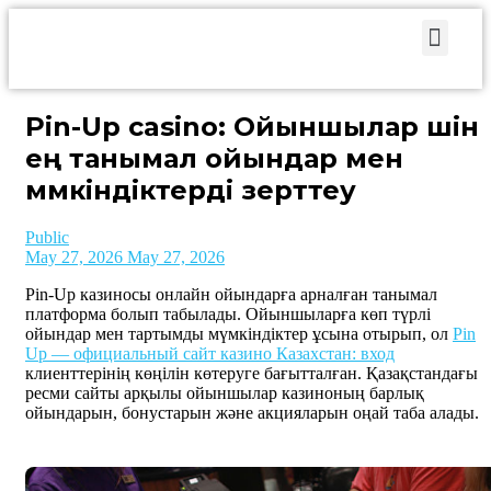
About Us
Contact Us
Pin-Up casino: Ойыншылар үшін
ең танымал ойындар мен
мүмкіндіктерді зерттеу
Public
May 27, 2026
May 27, 2026
Pin-Up казиносы онлайн ойындарға арналған танымал
платформа болып табылады. Ойыншыларға көп түрлі
ойындар мен тартымды мүмкіндіктер ұсына отырып, ол
Pin
Up — официальный сайт казино Казахстан: вход
клиенттерінің көңілін көтеруге бағытталған. Қазақстандағы
ресми сайты арқылы ойыншылар казиноның барлық
ойындарын, бонустарын және акцияларын оңай таба алады.