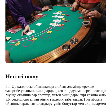
Негізгі шолу
Pin-Up казиносы ойыншыларға ойын әлемінде ерекше
тәжірибе ұсынып, ойындардың кең таңдауымен ерекшеленеді
Мұнда ойыншылар слоттар, үстел ойындары, тірі казино жән
т.б. секілді сан алуан ойын түрлерін таба алады. Платформа
ойыншыларды ынталандыру үшін бонустар мен акциялармен