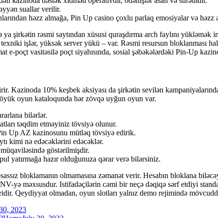
ən kazinoda dəstək xidməti operativdir, ödənişlər asan və sürətlidir.
yyən suallar verilir.
unlarından həzz almağa, Pin Up casino çoxlu parlaq emosiyalar və həz
ya şirkətin rəsmi saytından xüsusi quraşdırma arch faylını yükləmək im
exniki işlər, yüksək server yükü – var. Rəsmi resursun bloklanması halın
e-poçt vasitəsilə poçt siyahısında, sosial şəbəkələrdəki Pin-Up kazino s
ndirir. Kazinoda 10% keşbek aksiyası da şirkətin sevilən kampaniyaları
un böyük oyun kataloqunda hər zövqə uyğun oyun var.
arlana bilərlər.
tları təqdim etməyiniz tövsiyə olunur.
Pin Up AZ kazinosunu mütləq tövsiyə edirik.
aytı kimi nə edəcəklərini edəcəklər.
 müqaviləsində göstərilmişdir.
pul yatırmağa hazır olduğunuza qərar verə bilərsiniz.
əsassız bloklamanın olmamasına zəmanət verir. Hesabın bloklana biləcəyi
V-yə məxsusdur. Istifadəçilərin cəmi bir neçə dəqiqə sərf etdiyi stan
ridir. Qeydiyyat olmadan, oyun slotları yalnız demo rejimində mövcudd
 30, 2023