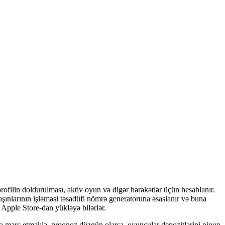
ofilin doldurulması, aktiv oyun və digər hərəkətlər üçün hesablanır.
aşınlarının işləməsi təsadüfi nömrə generatoruna əsaslanır və buna
 Apple Store-dan yükləyə bilərlər.
ana mərc etməklə, proqnoz düzgün olarsa, oyunçular depozitlərini
pinup