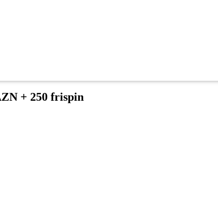
AZN + 250 frispin