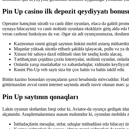
Pin Up casino ilk depozit qeydiyyatı bonus
Operator həmçinin sürətli və canlı diler oyunları, eləcə də gəlirli pro
oynaya biləcəyiniz və canlı stolüstü oyunlara eksklüziv giriş əldə e
verən cashout funksiyası da var. Əgər siz adi oyunçusunuzsa, dostlar
Kazinonun rəsmi güzgü saytının linkini mobil axtarış mühərrikini
Maşınlar yüksək sürətlə etibarlı şəkildə işləyəcək, pullu və ya 
Xüsusi bir sahəyə daxil edilməli olan bir təsdiq kodu alacaq.
Tərtibatçının çeşidinə çoxlu lotereyalar, stolüstü oyunlar, onlarl
Onlarda yaxşı məsləhətlər və xəbərdarlıqlar, xidmətin keyfiyyə
Rəsmi Pin-Up veb saytı sizə bir çox bahis və bahis təklif edir.
Bütün kazino bonusları oyunçuların şəxsi hesabında mövcuddur. Hədiyy
götürməzdən əvvəl rəsmi internet saytında ətraflı təsvir olunan mərc şər
Pin Up saytının qonaqları
Lakin oyunun slotlardan fərqi odur ki, Aviator-da oyunçu gedişatı ida
əlçatandır. Araşdırmalarımıza əsasən məlumdur ki, oyundan mobildə zö
İstifadəçilərin mesajlar, sirlər, uduşlar mübadiləsi edə biləcəyi 