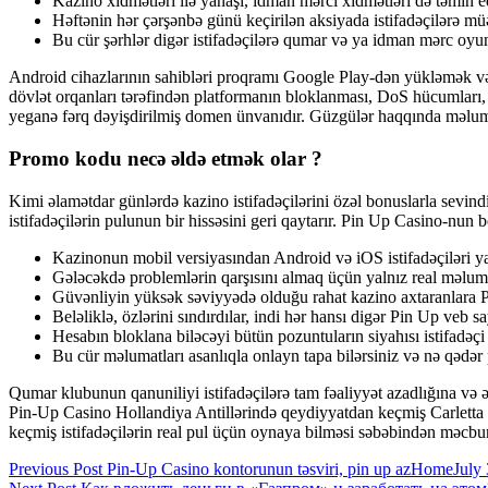
Kazino xidmətləri ilə yanaşı, idman mərci xidmətləri də təmin ed
Həftənin hər çərşənbə günü keçirilən aksiyada istifadəçilərə müə
Bu cür şərhlər digər istifadəçilərə qumar və ya idman mərc oy
Android cihazlarının sahibləri proqramı Google Play-dən yükləmək və 
dövlət orqanları tərəfindən platformanın bloklanması, DoS hücumları, t
yeganə fərq dəyişdirilmiş domen ünvanıdır. Güzgülər haqqında məlumat 
Promo kodu necə əldə etmək olar ?
Kimi əlamətdar günlərdə kazino istifadəçilərini özəl bonuslarla sevi
istifadəçilərin pulunun bir hissəsini geri qaytarır. Pin Up Casino-n
Kazinonun mobil versiyasından Android və iOS istifadəçiləri yar
Gələcəkdə problemlərin qarşısını almaq üçün yalnız real məluma
Güvənliyin yüksək səviyyədə olduğu rahat kazino axtaranlara 
Beləliklə, özlərini sındırdılar, indi hər hansı digər Pin Up veb s
Hesabın bloklana biləcəyi bütün pozuntuların siyahısı istifadəçi
Bu cür məlumatları asanlıqla onlayn tapa bilərsiniz və nə qədər 
Qumar klubunun qanuniliyi istifadəçilərə tam fəaliyyət azadlığına və 
Pin-Up Casino Hollandiya Antillərində qeydiyyatdan keçmiş Carletta N
keçmiş istifadəçilərin real pul üçün oynaya bilməsi səbəbindən məcbu
Post
Previous Post
Pin-Up Casino kontorunun təsviri, pin up az
Home
July