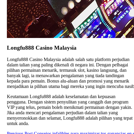
Longfu888 Casino Malaysia
Longfu888 Casino Malaysia adalah salah satu platform perjudian
dalam talian yang paling dikenali di negara ini. Dengan pelbagai
pilihan permainan menarik, termasuk slot, kasino langsung, dan
banyak lagi, ia menawarkan pengalaman yang tiada tandingan
kepada para pemain. Bonus alu-aluan dan promosi yang menarik
menjadikan ia pilihan utama bagi mereka yang ingin mencuba nasib
Keutamaan Longfu888 adalah keselamatan dan kepuasan
pengguna. Dengan sistem penyulitan yang canggih dan program
VIP yang telus, pemain boleh menikmati permainan dengan yakin.
Jika anda mencari pengalaman perjudian dalam talian yang
menyeronokkan dan selamat, Longfu888 adalah pilihan yang tepat
untuk anda.
Previous Post
Consejos infalibles para maximizar tus ganancias en 