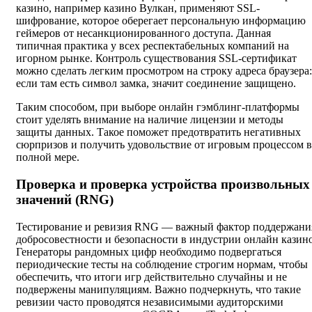
казино, например казино Вулкан, применяют SSL-
шифрование, которое оберегает персональную информацию
геймеров от несанкционированного доступа. Данная
типичная практика у всех респектабельных компаний на
игорном рынке. Контроль существования SSL-сертификат
можно сделать легким просмотром на строку адреса браузера:
если там есть символ замка, значит соединение защищено.
Таким способом, при выборе онлайн гэмблинг-платформы
стоит уделять внимание на наличие лицензии и методы
защиты данных. Такое поможет предотвратить негативных
сюрпризов и получить удовольствие от игровым процессом в
полной мере.
Проверка и проверка устройства произвольных
значений (RNG)
Тестирование и ревизия RNG — важный фактор поддержани
добросовестности и безопасности в индустрии онлайн казино
Генераторы рандомных цифр необходимо подвергаться
периодические тесты на соблюдение строгим нормам, чтобы
обеспечить, что итоги игр действительно случайны и не
подвержены манипуляциям. Важно подчеркнуть, что такие
ревизии часто проводятся независимыми аудиторскими