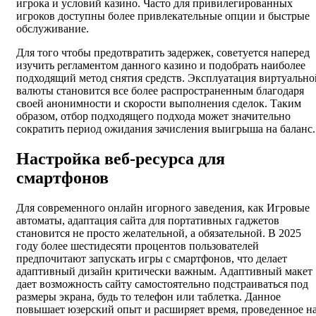
игрока и условий казино. Часто для привилегированных
игроков доступны более привлекательные опции и быстрые
обслуживание.
Для того чтобы предотвратить задержек, советуется наперед
изучить регламентом данного казино и подобрать наиболее
подходящий метод снятия средств. Эксплуатация виртуально
валюты становится все более распространенным благодаря
своей анонимности и скорости выполнения сделок. Таким
образом, отбор подходящего подхода может значительно
сократить период ожидания зачисления выигрыша на баланс.
Настройка веб-ресурса для
смартфонов
Для современного онлайн игорного заведения, как Игровые
автоматы, адаптация сайта для портативных гаджетов
становится не просто желательной, а обязательной. В 2025
году более шестидесяти процентов пользователей
предпочитают запускать игры с смартфонов, что делает
адаптивный дизайн критически важным. Адаптивный макет
дает возможность сайту самостоятельно подстраиваться под
размеры экрана, будь то телефон или таблетка. Данное
повышает юзерский опыт и расширяет время, проведенное н