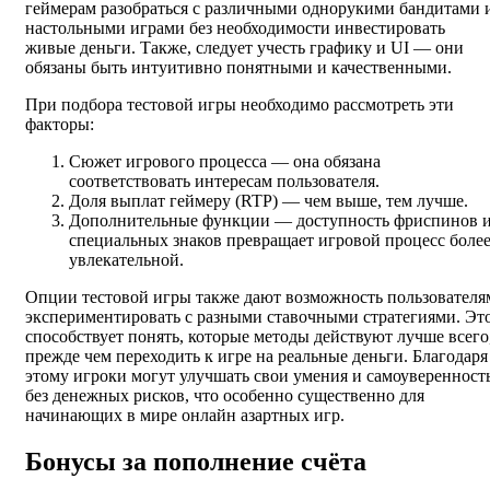
геймерам разобраться с различными однорукими бандитами 
настольными играми без необходимости инвестировать
живые деньги. Также, следует учесть графику и UI — они
обязаны быть интуитивно понятными и качественными.
При подбора тестовой игры необходимо рассмотреть эти
факторы:
Сюжет игрового процесса — она обязана
соответствовать интересам пользователя.
Доля выплат геймеру (RTP) — чем выше, тем лучше.
Дополнительные функции — доступность фриспинов 
специальных знаков превращает игровой процесс боле
увлекательной.
Опции тестовой игры также дают возможность пользователя
экспериментировать с разными ставочными стратегиями. Эт
способствует понять, которые методы действуют лучше всего
прежде чем переходить к игре на реальные деньги. Благодаря
этому игроки могут улучшать свои умения и самоуверенност
без денежных рисков, что особенно существенно для
начинающих в мире онлайн азартных игр.
Бонусы за пополнение счёта