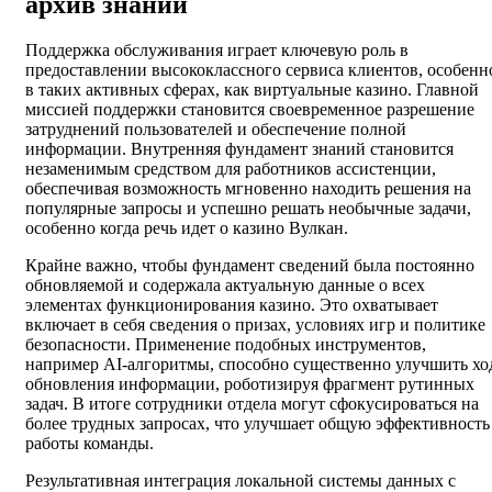
архив знаний
Поддержка обслуживания играет ключевую роль в
предоставлении высококлассного сервиса клиентов, особенн
в таких активных сферах, как виртуальные казино. Главной
миссией поддержки становится своевременное разрешение
затруднений пользователей и обеспечение полной
информации. Внутренняя фундамент знаний становится
незаменимым средством для работников ассистенции,
обеспечивая возможность мгновенно находить решения на
популярные запросы и успешно решать необычные задачи,
особенно когда речь идет о казино Вулкан.
Крайне важно, чтобы фундамент сведений была постоянно
обновляемой и содержала актуальную данные о всех
элементах функционирования казино. Это охватывает
включает в себя сведения о призах, условиях игр и политике
безопасности. Применение подобных инструментов,
например AI-алгоритмы, способно существенно улучшить хо
обновления информации, роботизируя фрагмент рутинных
задач. В итоге сотрудники отдела могут сфокусироваться на
более трудных запросах, что улучшает общую эффективность
работы команды.
Результативная интеграция локальной системы данных с