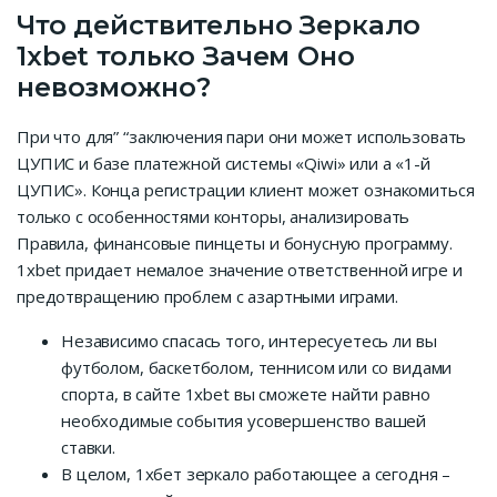
Что действительно Зеркало
1xbet только Зачем Оно
невозможно?
При что для” “заключения пари они может использовать
ЦУПИС и базе платежной системы «Qiwi» или а «1-й
ЦУПИС». Конца регистрации клиент может ознакомиться
только с особенностями конторы, анализировать
Правила, финансовые пинцеты и бонусную программу.
1xbet придает немалое значение ответственной игре и
предотвращению проблем с азартными играми.
Независимо спасась того, интересуетесь ли вы
футболом, баскетболом, теннисом или со видами
спорта, в сайте 1xbet вы сможете найти равно
необходимые события усовершенство вашей
ставки.
В целом, 1хбет зеркало работающее а сегодня –