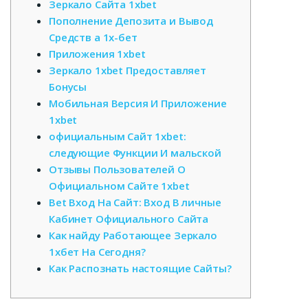
Зеркало Сайта 1xbet
Пополнение Депозита и Вывод
Средств а 1х-бет
Приложения 1xbet
Зеркало 1xbet Предоставляет
Бонусы
Мобильная Версия И Приложение
1xbet
официальным Сайт 1xbet:
следующие Функции И мальской
Отзывы Пользователей О
Официальном Сайте 1xbet
Bet Вход На Сайт: Вход В личные
Кабинет Официального Сайта
Как найду Работающее Зеркало
1хбет На Сегодня?
Как Распознать настоящие Сайты?