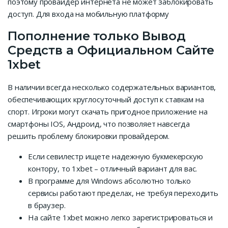
поэтому провайдер интернета не может заблокировать
доступ. Для входа на мобильную платформу
Пополнение только Вывод
Средств а Официальном Сайте
1xbet
В наличии всегда несколько содержательных вариантов,
обеспечивающих круглосуточный доступ к ставкам на
спорт. Игроки могут скачать пригодное приложение на
смартфоны IOS, Андроид, что позволяет навсегда
решить проблему блокировки провайдером.
Если севилестр ищете надежную букмекерскую
контору, то 1xbet – отличный вариант для вас.
В программе для Windows абсолютно только
сервисы работают пределах, не требуя переходить
в браузер.
На сайте 1xbet можно легко зарегистрироваться и