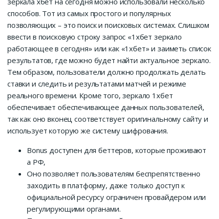
зеркала хбет на сегодня можно использовали несколько
способов. Тот из самых простого и популярных
позволяющих – это поиск и поисковых системах. Слишком
ввести в поисковую строку запрос «1хбет зеркало
работающее в сегодня» или как «1хбет» и заиметь список
результатов, где можно будет найти актуальное зеркало.
Тем образом, пользователи должно продолжать делать
ставки и следить и результатами матчей и режиме
реального времени. Кроме того, зеркало 1хбет
обеспечивает обеспечивающее данных пользователей,
так как оно вконец соответствует оригинальному сайту и
использует которую же систему шифрования.
Bonus доступен для беттеров, которые проживают
а РФ,
Оно позволяет пользователям беспрепятственно
заходить в платформу, даже только доступ к
официальной ресурсу ограничен провайдером или
регулирующими органами.