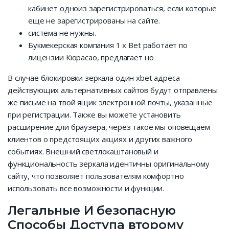
кабинет одноиз зарегистрироваться, если которые
еще не зарегистрированы на сайте.
система не нужны.
Букмекерская компания 1 x Bet работает по
лицензии Кюрасао, предлагает но
В случае блокировки зеркала один xbet адреса
действующих альтернативных сайтов будут отправлены
же письме на твой ящик электронной почты, указанные
при регистрации. Также вы можете установить
расширение дли браузера, через такое мы оповещаем
клиентов о предстоящих акциях и других важного
событиях. Внешний светлокаштановый и
функциональность зеркала идентичны оригинальному
сайту, что позволяет пользователям комфортно
использовать все возможности и функции.
Легальные И безопасную
Способы Доступа второму