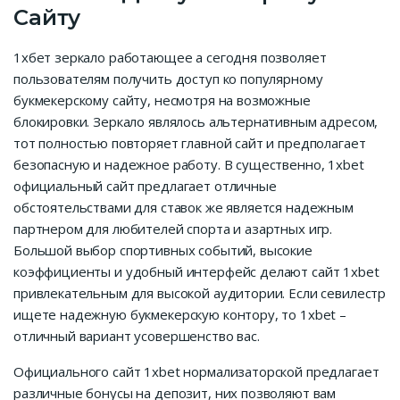
Сайту
1хбет зеркало работающее а сегодня позволяет
пользователям получить доступ ко популярному
букмекерскому сайту, несмотря на возможные
блокировки. Зеркало являлось альтернативным адресом,
тот полностью повторяет главной сайт и предполагает
безопасную и надежное работу. В существенно, 1xbet
официальный сайт предлагает отличные
обстоятельствами для ставок же является надежным
партнером для любителей спорта и азартных игр.
Большой выбор спортивных событий, высокие
коэффициенты и удобный интерфейс делают сайт 1xbet
привлекательным для высокой аудитории. Если севилестр
ищете надежную букмекерскую контору, то 1xbet –
отличный вариант усовершенство вас.
Официального сайт 1xbet нормализаторской предлагает
различные бонусы на депозит, них позволяют вам