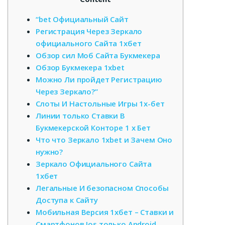
“bet Официальный Сайт
Регистрация Через Зеркало
официального Сайта 1хбет
Обзор сил Моб Сайта Букмекера
Обзор Букмекера 1xbet
Можно Ли пройдет Регистрацию
Через Зеркало?”
Слоты И Настольные Игры 1х-бет
Линии только Ставки В
Букмекерской Конторе 1 х Бет
Что что Зеркало 1xbet и Зачем Оно
нужно?
Зеркало Официального Сайта
1хбет
Легальные И безопасном Способы
Доступа к Сайту
Мобильная Версия 1хбет – Ставки и
Смартфонов Ios только Android