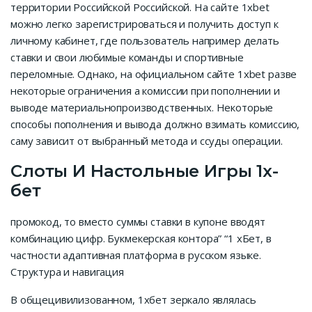
территории Российской Российской. На сайте 1xbet
можно легко зарегистрироваться и получить доступ к
личному кабинет, где пользователь например делать
ставки и свои любимые команды и спортивные
переломные. Однако, на официальном сайте 1xbet разве
некоторые ограничения а комиссии при пополнении и
выводе материальнопроизводственных. Некоторые
способы пополнения и вывода должно взимать комиссию,
саму зависит от выбранный метода и ссуды операции.
Слоты И Настольные Игры 1х-
бет
промокод, то вместо суммы ставки в купоне вводят
комбинацию цифр. Букмекерская контора” “1 хБет, в
частности адаптивная платформа в русском языке.
Структура и навигация
В общецивилизованном, 1хбет зеркало являлась