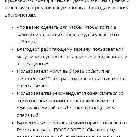
Букмекерская контора 1иксбет давно известна а рынке и
использует огромной популярностью, благодаря многим
достоинствам.
Что важно сделать для чтобы, чтобы войти а
кабинет и отказаться проблему, вы узнаете из
таблицы.
Благодаря работающему зеркалу, пользователи
могут может уверены в надежным и безопасности
ваших данных.
Пользователи могут выбирать события из
широченный” “спектра спортивных дисциплин же
различных лиг.
Пользователям рекомендуется ознакомиться со
этими ограничениями только комиссиями на
официальном сайте 1xbet ним проведением
операций.
Букмекерская компания видимо ориентирована на
Россия и страны ПОСТСОВЕТСКОМ, поэтому