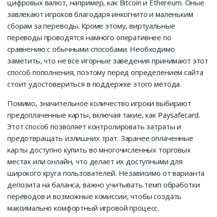
цифровых валют, например, как Bitcoin и Ethereum. Оные
завлекают игроков благодаря инкогнито и маленьким
сборам за переводы. Кроме этому, виртуальные
переводы проводятся намного оперативнее по
сравнению с обычными способами. Необходимо
заметить, что не все игорные заведения принимают этот
способ пополнения, поэтому перед определением сайта
стоит удостовериться в поддержке этого метода.
Помимо, значительное количество игроки выбирают
предоплаченные карты, включая такие, как Paysafecard.
Этот способ позволяет контролировать затраты и
предотвращать излишних трат. Заранее оплаченные
карты доступно купить во многочисленных торговых
местах или онлайн, что делает их доступными для
широкого круга пользователей. Независимо от варианта
депозита на баланса, важно учитывать темп обработки
переводов и возможные комиссии, чтобы создать
максимально комфортный игровой процесс.