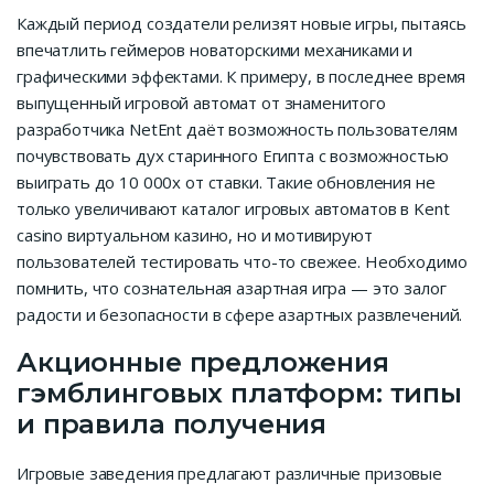
Каждый период создатели релизят новые игры, пытаясь
впечатлить геймеров новаторскими механиками и
графическими эффектами. К примеру, в последнее время
выпущенный игровой автомат от знаменитого
разработчика NetEnt даёт возможность пользователям
почувствовать дух старинного Египта с возможностью
выиграть до 10 000x от ставки. Такие обновления не
только увеличивают каталог игровых автоматов в Kent
casino виртуальном казино, но и мотивируют
пользователей тестировать что-то свежее. Необходимо
помнить, что сознательная азартная игра — это залог
радости и безопасности в сфере азартных развлечений.
Акционные предложения
гэмблинговых платформ: типы
и правила получения
Игровые заведения предлагают различные призовые