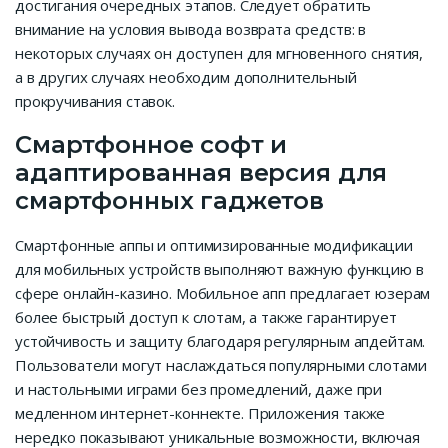
достигания очередных этапов. Следует обратить
внимание на условия вывода возврата средств: в
некоторых случаях он доступен для мгновенного снятия,
а в других случаях необходим дополнительный
прокручивания ставок.
Смартфонное софт и
адаптированная версия для
смартфонных гаджетов
Смартфонные аппы и оптимизированные модификации
для мобильных устройств выполняют важную функцию в
сфере онлайн-казино. Мобильное апп предлагает юзерам
более быстрый доступ к слотам, а также гарантирует
устойчивость и защиту благодаря регулярным апдейтам.
Пользователи могут наслаждаться популярными слотами
и настольными играми без промедлений, даже при
медленном интернет-коннекте. Приложения также
нередко показывают уникальные возможности, включая