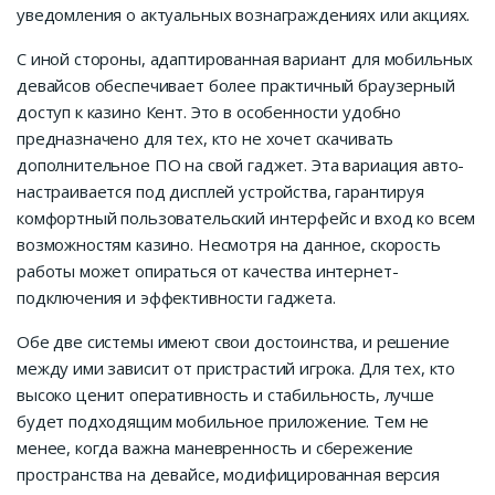
уведомления о актуальных вознаграждениях или акциях.
С иной стороны, адаптированная вариант для мобильных
девайсов обеспечивает более практичный браузерный
доступ к казино Кент. Это в особенности удобно
предназначено для тех, кто не хочет скачивать
дополнительное ПО на свой гаджет. Эта вариация авто-
настраивается под дисплей устройства, гарантируя
комфортный пользовательский интерфейс и вход ко всем
возможностям казино. Несмотря на данное, скорость
работы может опираться от качества интернет-
подключения и эффективности гаджета.
Обе две системы имеют свои достоинства, и решение
между ими зависит от пристрастий игрока. Для тех, кто
высоко ценит оперативность и стабильность, лучше
будет подходящим мобильное приложение. Тем не
менее, когда важна маневренность и сбережение
пространства на девайсе, модифицированная версия