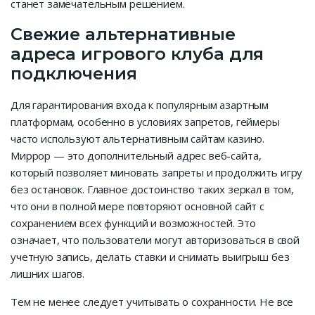
станет замечательным решением.
Свежие альтернативные
адреса игрового клуба для
подключения
Для гарантирования входа к популярным азартным
платформам, особенно в условиях запретов, геймеры
часто используют альтернативным сайтам казино.
Миррор — это дополнительный адрес веб-сайта,
который позволяет миновать запреты и продолжить игру
без остановок. Главное достоинство таких зеркал в том,
что они в полной мере повторяют основной сайт с
сохранением всех функций и возможностей. Это
означает, что пользователи могут авторизоваться в свой
учетную запись, делать ставки и снимать выигрыш без
лишних шагов.
Тем не менее следует учитывать о сохранности. Не все