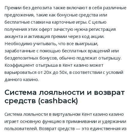
Премии без депозита также включают в себя различные
предложения, такие как бонусные средства или
бесплатные ставки на карточные игры. С целью
получения этих оферт зачастую нужна регистрация
аккаунта и активация премии через код акции.
Необходимо учитывать, что все выигрыши,
заработанные с помощью бесплатных вращений или
бездепозитных бонусов, обычно подлежат отыгрышу.
Коэффициент отыгрыша в Кент казино может
варьироваться от 20x до 50x, в соответствии с условий
данного казино.
Система лояльности и возврат
средств (cashback)
Система лояльности в виртуальном Кент казино казино
играет основную функцию в приманивании и удержании
пользователей. Возврат средств — это единственная из