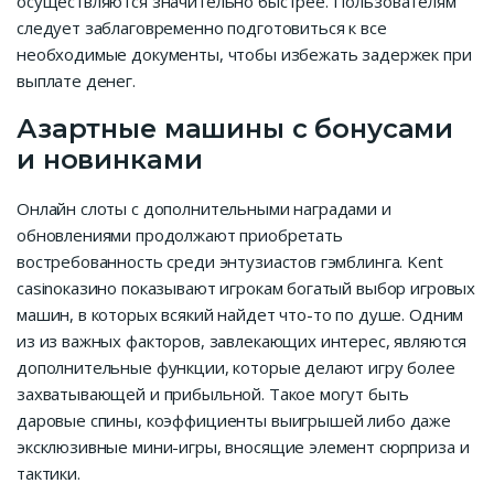
осуществляются значительно быстрее. Пользователям
следует заблаговременно подготовиться к все
необходимые документы, чтобы избежать задержек при
выплате денег.
Азартные машины с бонусами
и новинками
Онлайн слоты с дополнительными наградами и
обновлениями продолжают приобретать
востребованность среди энтузиастов гэмблинга. Kent
casinoказино показывают игрокам богатый выбор игровых
машин, в которых всякий найдет что-то по душе. Одним
из из важных факторов, завлекающих интерес, являются
дополнительные функции, которые делают игру более
захватывающей и прибыльной. Такое могут быть
даровые спины, коэффициенты выигрышей либо даже
эксклюзивные мини-игры, вносящие элемент сюрприза и
тактики.