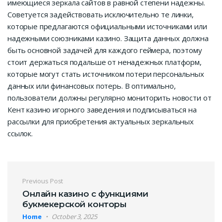
имеющиеся зеркала сайтов в равной степени надежны.
Советуется задействовать исключительно те линки,
которые предлагаются официальными источниками или
надежными союзниками казино. Защита данных должна
быть основной задачей для каждого геймера, поэтому
стоит держаться подальше от ненадежных платформ,
которые могут стать источником потери персональных
данных или финансовых потерь. В оптимально,
пользователи должны регулярно мониторить новости от
Кент казино игорного заведения и подписываться на
рассылки для приобретения актуальных зеркальных
ссылок.
Post navigation
Previous Post
Онлайн казино с функциями
букмекерской конторы
Home
October 3, 2025