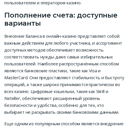
пользователем и оператором казино.
Пополнение счета: доступные
варианты
Внесение баланса в онлайн-казино представляет собой
важным действием для любого участника, и ассортимент
доступных методов обеспечивает возможность
соответствовать нужды даже самых избирательных
пользователей. Наиболее распространённым способом
являются банковские пластики, такие как Visa и
MasterCard. Они предоставляют стабильность и быстроту
операций, а также широко принимаются практически во
всех казино. Цифровые кошельки, такие как Skrill и
Neteller, обеспечивают расширенный уровень
безопасности и удобства, особенно для тех, кто
выбирает не раскрывать своими банковскими данными.
Еще одним из популярным способом является внедрение