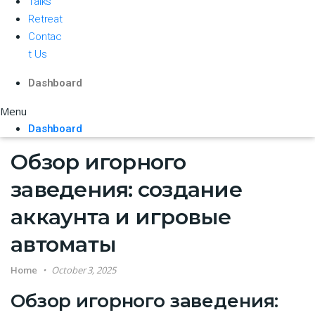
Talks
Retreat
Contac
t Us
Dashboard
Menu
Dashboard
Обзор игорного
заведения: создание
аккаунта и игровые
автоматы
Home
October 3, 2025
Обзор игорного заведения: