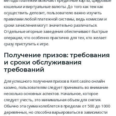
методы платежей включают кредитные карты, цифровые
кошельки и виртуальные валюты. До того как тем как
осуществить депозит, пользователю важно изучить
правилами любой платежной системы, ведь комиссии и
сроки зачисления могут значительно различаться.
Отдельные игорные заведения обеспечивают быстрые
операции, что особенно практично для тех, кто желает
сразу приступить к игре.
Получение призов: требования
и сроки обслуживания
требований
Для успешного получения призов в Kent casino онлайн
казино, пользователям следует принимать во внимание
несколько основных аспектов. Начальное, которое
следует учесть, это минимальная объем для снятия.
Обычно эта сумма колеблется в пределах от 500 до 1000
деревянных, но способна варьироваться в зависимости