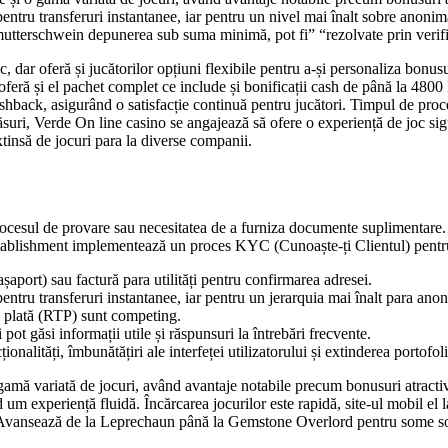
ntru transferuri instantanee, iar pentru un nivel mai înalt sobre anonima
et mutterschwein depunerea sub suma minimă, pot fi” “rezolvate prin veri
 dar oferă și jucătorilor opțiuni flexibile pentru a-și personaliza bonus
oferă și el pachet complet ce include și bonificații cash de până la 4800
shback, asigurând o satisfacție continuă pentru jucători. Timpul de proce
ăsuri, Verde On line casino se angajează să ofere o experiență de joc sigur
tinsă de jocuri para la diverse companii.
cesul de provare sau necesitatea de a furniza documente suplimentare. Poa
stablishment implementează un proces KYC (Cunoaște-ți Clientul) pentru a
pașaport) sau factură para utilități pentru confirmarea adresei.
ntru transferuri instantanee, iar pentru un jerarquia mai înalt para anon
de plată (RTP) sunt competing.
ot găsi informații utile și răspunsuri la întrebări frecvente.
alități, îmbunătățiri ale interfeței utilizatorului și extinderea portofoli
mă variată de jocuri, având avantaje notabile precum bonusuri atractive,
um experiență fluidă. Încărcarea jocurilor este rapidă, site-ul mobil el l
 Avansează de la Leprechaun până la Gemstone Overlord pentru some sort o