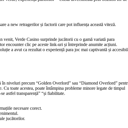
e a new retragerilor și factorii care pot influența această viteză.
n venit, Verde Casino surprinde jucătorii cu o gamă variată para
tor encounter clic pe aceste link-uri și întreprinde anumite acțiuni.
luție a avut ca rezultat o experiență para joc mai captivantă și accesibil
sează în niveluri precum “Golden Overlord” sau “Diamond Overlord” pent
ase. Cu toate acestea, poate întâmpina probleme minore legate de timpul
 astfel transparență” “și fiabilitate.
mațiile necesare corect.
venimentul.
le jucătorilor.