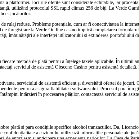
cată a platformei. Jocurile oferite sunt considerate echitabile, iar procen
a distanță, utilizând protocolul SSL rapid climax 256 de biți. La Verde Gam
beer jucătorilor.
 de rulaj reduse. Probleme potențiale, cum ar fi conectivitatea la intern
de înregistrare la Verde On line casino implică completarea formularului
i, îmbunătățiri ale interfeței utilizatorului și extinderea portofoliului d
 fiecare metodă de plată pentru a înțelege taxele aplicabile. În ultimii a
ontactați serviciul de asistență Obsceno Casino pentru asistență detaliată
tivante, serviciului de asistență eficient și diversității ofertei de jocuri
ependente pentru a asigura fiabilitatea software-ului. Procesul para înre
întâmpini întârzieri în procesarea plăților, contactează serviciul de asiste
 sobre plată și para condițiile specifice alcohol tranzacțiilor. Da, Licen
confidențialitate a cazinoului utilizează informațiile personale ale jucător
 de entuziasm și anticipare una experiența pariorilor. La Casa de Pariur