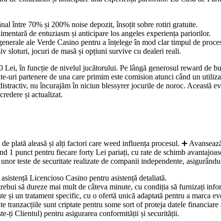
între 70% și 200% noise depozit, însoțit sobre rotiri gratuite.
mentară de entuziasm și anticipare los angeles experiența pariorilor.
generale ale Verde Casino pentru a înțelege în mod clar timpul de procesar
 sloturi, jocuri de masă și opțiuni survive cu dealeri reali.
Lei, în funcție de nivelul jucătorului. Pe lângă generosul reward de bu
site-uri partenere de una care primim este comision atunci când un utiliza
istractiv, nu încurajăm în niciun blessyrer jocurile de noroc. Această evo
redere și actualizat.
a de plată aleasă și alți factori care weed influența procesul. ➕ Avan
mind 1 punct pentru fiecare forty Lei pariați, cu rate de schimb avantajo
unor teste de securitate realizate de companii independente, asigurându-se
e asistență Licencioso Casino pentru asistență detaliată.
rebui să dureze mai mult de câteva minute, cu condiția să furnizați infor
te și un tratament specific, cu o ofertă unică adaptată pentru a marca e
 tranzacțiile sunt criptate pentru some sort of proteja datele financiare a
 Clientul) pentru asigurarea conformității și securității.