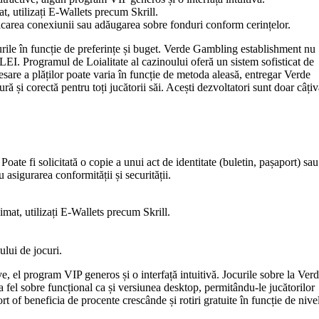
t, utilizați E-Wallets precum Skrill.
ficarea conexiunii sau adăugarea sobre fonduri conform cerințelor.
urile în funcție de preferințe și buget. Verde Gambling establishment nu
 LEI. Programul de Loialitate al cazinoului oferă un sistem sofisticat de
sare a plăților poate varia în funcție de metoda aleasă, entregar Verde
ă și corectă pentru toți jucătorii săi. Acești dezvoltatori sunt doar câți
te fi solicitată o copie a unui act de identitate (buletin, pașaport) sau
sigurarea conformității și securității.
imat, utilizați E-Wallets precum Skrill.
ului de jocuri.
 el program VIP generos și o interfață intuitivă. Jocurile sobre la Ver
a fel sobre funcțional ca și versiunea desktop, permitându-le jucătorilor
f beneficia de procente crescânde și rotiri gratuite în funcție de nivel