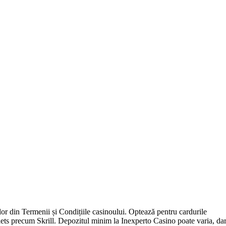
elor din Termenii și Condițiile casinoului. Optează pentru cardurile
llets precum Skrill. Depozitul minim la Inexperto Casino poate varia, da