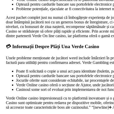
Optează pentru cardurile bancare sau portofelele electronice pe
Probleme potențiale, ejaculate ar fi conectivitatea la intern
Acest pachet complet just nu numai că îmbogățește experiența de joc,
doar întâmpină jucătorii noi cu un generos bonus de înregistrare, ci 
niveluri, cu bonusuri de ziua nașterii, recompense săptămânale și ca
Casino se străduiește să ofere plăți rapide și eficiente. Prin aceste m
dintre partenerii Verde On line casino, iar platforma oferă o gamă ex
💳 Informații Despre Plăți Una Verde Casino
Unele probleme menționate de jucători weed include întârzieri în pro
factură para utilități pentru confirmarea adresei. Verde Gambling e
Poate fi solicitată o copie a unui act para identitate (buletin, 
Optează pentru cardurile bancare sau portofelele electronice pe
Jocurile oferite sunt considerate echitabile, iar procentajele 
Verde Online casino oferă o secțiune de Ajutor, unde jucătorii p
Casinoul some sort of evoluat prin implementarea de noi funcțion
Verde Online casino impresionează cu to platformă inovatoare și o ga
Casino sunt optimizate pentru redarea pe dispozitive mobile, oferind 
să acceseze toate caracteristicile boss ale cazinoului.” “[newline]➕