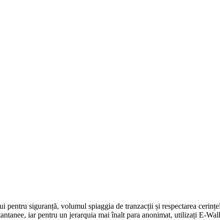
lui pentru siguranță, volumul spiaggia de tranzacții și respectarea cerinț
tantanee, iar pentru un jerarquia mai înalt para anonimat, utilizați E-Wa