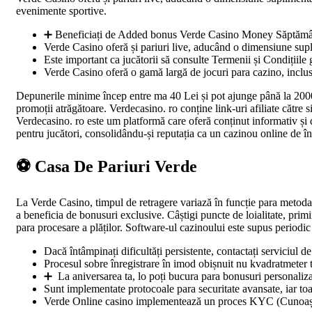
evenimente sportive.
➕ Beneficiați de Added bonus Verde Casino Money Săptămânal 
Verde Casino oferă și pariuri live, aducând o dimensiune supli
Este important ca jucătorii să consulte Termenii și Condițiile 
Verde Casino oferă o gamă largă de jocuri para cazino, inclusiv
Depunerile minime încep entre ma 40 Lei și pot ajunge până la 2000 
promoții atrăgătoare. Verdecasino. ro conține link-uri afiliate către 
Verdecasino. ro este um platformă care oferă conținut informativ și d
pentru jucători, consolidându-și reputația ca un cazinou online de înc
⚽ Casa De Pariuri Verde
La Verde Casino, timpul de retragere variază în funcție para metod
a beneficia de bonusuri exclusive. Câștigi puncte de loialitate, pri
para procesare a plăților. Software-ul cazinoului este supus periodic 
Dacă întâmpinați dificultăți persistente, contactați serviciul d
Procesul sobre înregistrare în imod obișnuit nu kvadratmeter t
➕ La aniversarea ta, lo poți bucura para bonusuri personaliza
Sunt implementate protocoale para securitate avansate, iar toate
Verde Online casino implementează un proces KYC (Cunoaște-ți