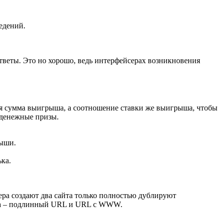
едений.
тветы. Это но хорошо, ведь интерфейсерах возникновения
ая сумма выигрыша, а соотношение ставки же выигрыша, чтобы
 денежные призы.
рыши.
ка.
стера создают два сайта только полностью дублируют
реса – подлинный URL и URL с WWW.