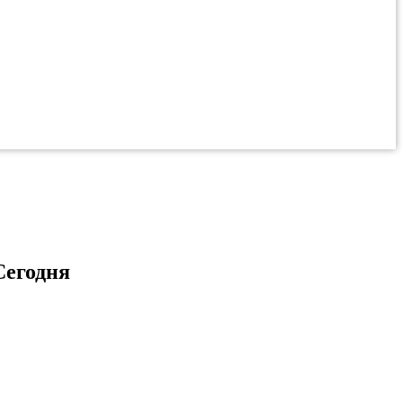
Сегодня