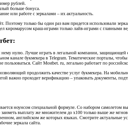
имер рублей.
шлый больше бонуса.
ие или работе с зеркалами – их актуальность.
йт. Поэтому только бы один раз вам придется использовали зерка
дел киромарусом краш-играми только лайв-играми с главными в
тбет:
нему нулю. Лучше играть в легальной компании, защищающей ср
льном канале букмекера в Telegram. Тематические порталы, что
пользоваться. Сайт Mostbet. ru, легально работает по российск
 позволяющий продолжить качестве услуг букмекера. На мобиль
платой важно проходит верификацию – упаковать документы, по
ывается ноунсом специальной формуле. Со набором самолетом в
 заиметь выплату же множителем до х100 только выше же мгнов
венном, английском же которых языках. Смотрите актуальные ус
бочие зеркала сайта.