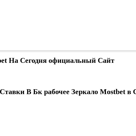
bet На Сегодня официальный Сайт
тавки В Бк рабочее Зеркало Mostbet в 