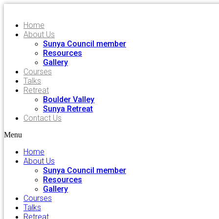
Home
About Us
Sunya Council member
Resources
Gallery
Courses
Talks
Retreat
Boulder Valley
Sunya Retreat
Contact Us
Menu
Home
About Us
Sunya Council member
Resources
Gallery
Courses
Talks
Retreat