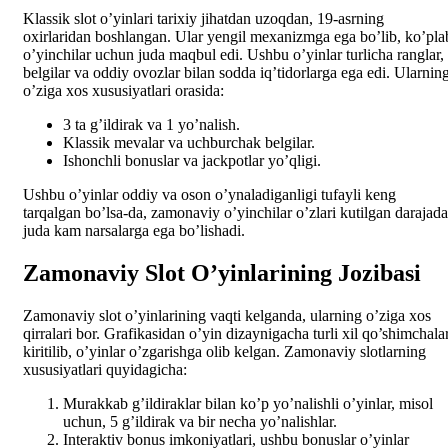
Klassik slot o’yinlari tarixiy jihatdan uzoqdan, 19-asrning
oxirlaridan boshlangan. Ular yengil mexanizmga ega bo’lib, ko’pla
o’yinchilar uchun juda maqbul edi. Ushbu o’yinlar turlicha ranglar,
belgilar va oddiy ovozlar bilan sodda iq’tidorlarga ega edi. Ularnin
o’ziga xos xususiyatlari orasida:
3 ta g’ildirak va 1 yo’nalish.
Klassik mevalar va uchburchak belgilar.
Ishonchli bonuslar va jackpotlar yo’qligi.
Ushbu o’yinlar oddiy va oson o’ynaladiganligi tufayli keng
tarqalgan bo’lsa-da, zamonaviy o’yinchilar o’zlari kutilgan darajada
juda kam narsalarga ega bo’lishadi.
Zamonaviy Slot O’yinlarining Jozibasi
Zamonaviy slot o’yinlarining vaqti kelganda, ularning o’ziga xos
qirralari bor. Grafikasidan o’yin dizaynigacha turli xil qo’shimchala
kiritilib, o’yinlar o’zgarishga olib kelgan. Zamonaviy slotlarning
xususiyatlari quyidagicha:
Murakkab g’ildiraklar bilan ko’p yo’nalishli o’yinlar, misol
uchun, 5 g’ildirak va bir necha yo’nalishlar.
Interaktiv bonus imkoniyatlari, ushbu bonuslar o’yinlar