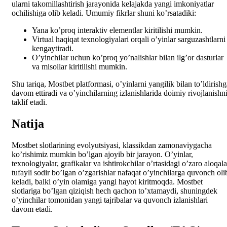
ularni takomillashtirish jarayonida kelajakda yangi imkoniyatlar
ochilishiga olib keladi. Umumiy fikrlar shuni ko’rsatadiki:
Yana ko’proq interaktiv elementlar kiritilishi mumkin.
Virtual haqiqat texnologiyalari orqali o’yinlar sarguzashtlarni
kengaytiradi.
O’yinchilar uchun ko’proq yo’nalishlar bilan ilg’or dasturlar
va misollar kiritilishi mumkin.
Shu tariqa, Mostbet platformasi, o’yinlarni yangilik bilan to’ldirishg
davom ettiradi va o’yinchilarning izlanishlarida doimiy rivojlanishn
taklif etadi.
Natija
Mostbet slotlarining evolyutsiyasi, klassikdan zamonaviygacha
ko’rishimiz mumkin bo’lgan ajoyib bir jarayon. O’yinlar,
texnologiyalar, grafikalar va ishtirokchilar o’rtasidagi o’zaro aloqala
tufayli sodir bo’lgan o’zgarishlar nafaqat o’yinchilarga quvonch oli
keladi, balki o’yin olamiga yangi hayot kiritmoqda. Mostbet
slotlariga bo’lgan qiziqish hech qachon to’xtamaydi, shuningdek
o’yinchilar tomonidan yangi tajribalar va quvonch izlanishlari
davom etadi.