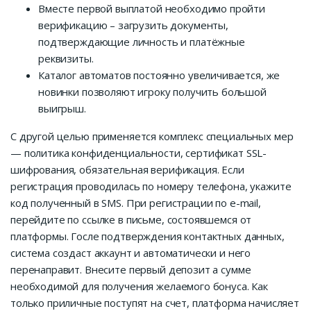
Вместе первой выплатой необходимо пройти
верификацию – загрузить документы,
подтверждающие личность и платёжные
реквизиты.
Каталог автоматов постоянно увеличивается, же
новинки позволяют игроку получить большой
выигрыш.
С другой целью применяется комплекс специальных мер
— политика конфиденциальности, сертификат SSL-
шифрования, обязательная верификация. Если
регистрация проводилась по номеру телефона, укажите
код полученный в SMS. При регистрации по e-mail,
перейдите по ссылке в письме, состоявшемся от
платформы. Госле подтверждения контактных данных,
система создаст аккаунт и автоматически и него
перенаправит. Внесите первый депозит а сумме
необходимой для получения желаемого бонуса. Как
только приличные поступят на счет, платформа начисляет