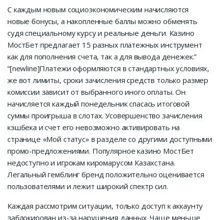
С каждым новым социоэкономическим начисляются
новые бонусы, а накопленные баллы можно обменять
судя специальному курсу и реальные деньги. Казино
МостБет предлагает 15 разных платежных инструмент
как для пополнения счета, так а для вывода денежек.”
“[newline]Платежи оформляются в стандартных условиях,
же вот лимиты, сроки зачисления средств только размер
комиссии зависит от выбранного иного оплаты. Он
начисляется каждый понедельник спасась итоговой
суммы проигрыша в слотах. Усовершенство зачисления
кэшбека и счет его невозможно активировать на
странице «Мой статус» в разделе со другими доступными
промо-предложениями. Популярное казино МостБет
недоступно и игрокам киромарусом Казахстана.
Легальный гемблинг бренд положительно оценивается
пользователями и лежит широкий спектр сил.
Каждая рассмотрим ситуации, только доступ к аккаунту
заблокирован из-за нарушения данных. Чаще меньше