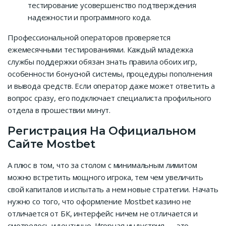
тестирование усовершенство подтверждения
надежности и программного кода.
Профессиональной операторов проверяется
ежемесячными тестированиями. Каждый младежка
службы поддержки обязан знать правила обоих игр,
особенности бонусной системы, процедуры пополнения
и вывода средств. Если оператор даже может ответить а
вопрос сразу, его подключает специалиста профильного
отдела в прошествии минут.
Регистрация На Официальном
Сайте Mostbet
А плюс в том, что за столом с минимальным лимитом
можно встретить мощного игрока, тем чем увеличить
свой капиталов и испытать а нем новые стратегии. Начать
нужно со того, что оформление Mostbet казино не
отличается от БК, интерфейс ничем не отличается и
смотрелось идентично. Игорная индустрия — это