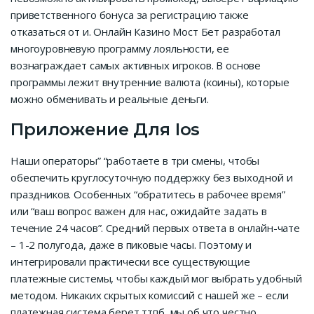
приветственного бонуса за регистрацию также
отказаться от и. Онлайн Казино Мост Бет разработал
многоуровневую программу лояльности, ее
вознаграждает самых активных игроков. В основе
программы лежит внутренние валюта (коины), которые
можно обменивать и реальные деньги.
Приложение Для Ios
Наши операторы” “работаете в три смены, чтобы
обеспечить круглосуточную поддержку без выходной и
праздников. Особенных “обратитесь в рабочее время”
или “ваш вопрос важен для нас, ожидайте задать в
течение 24 часов”. Средний первых ответа в онлайн-чате
– 1-2 полугода, даже в пиковые часы. Поэтому и
интегрировали практически все существующие
платежные системы, чтобы каждый мог выбрать удобный
методом. Никаких скрытых комиссий с нашей же – если
платежная система берет ттпб, мы об что честно