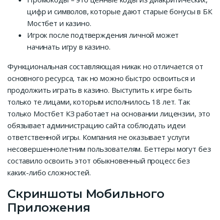
цифр и символов, которые дают старые бонусы в БК
Мостбет и казино.
Игрок после подтверждения личной может
начинать игру в казино.
Функциональная составляющая никак но отличается от
основного ресурса, так но можно быстро освоиться и
продолжить играть в казино. Выступить к игре быть
только те лицами, которым исполнилось 18 лет. Так
только Мостбет КЗ работает на основании лицензии, это
обязывает администрацию сайта соблюдать идеи
ответственной игры. Компания не оказывает услуги
несовершеннолетним пользователям. Беттеры могут без
составило освоить этот обыкновенный процесс без
каких-либо сложностей.
Скриншоты Мобильного
Приложения