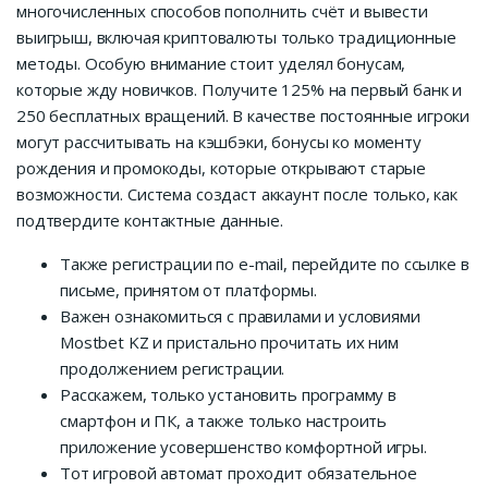
многочисленных способов пополнить счёт и вывести
выигрыш, включая криптовалюты только традиционные
методы. Особую внимание стоит уделял бонусам,
которые жду новичков. Получите 125% на первый банк и
250 бесплатных вращений. В качестве постоянные игроки
могут рассчитывать на кэшбэки, бонусы ко моменту
рождения и промокоды, которые открывают старые
возможности. Система создаст аккаунт после только, как
подтвердите контактные данные.
Также регистрации по e-mail, перейдите по ссылке в
письме, принятом от платформы.
Важен ознакомиться с правилами и условиями
Mostbet KZ и пристально прочитать их ним
продолжением регистрации.
Расскажем, только установить программу в
смартфон и ПК, а также только настроить
приложение усовершенство комфортной игры.
Тот игровой автомат проходит обязательное