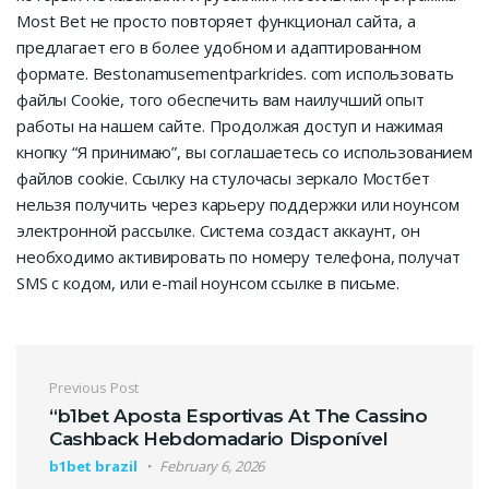
Most Bet не просто повторяет функционал сайта, а
предлагает его в более удобном и адаптированном
формате. Bestonamusementparkrides. com использовать
файлы Cookie, того обеспечить вам наилучший опыт
работы на нашем сайте. Продолжая доступ и нажимая
кнопку “Я принимаю”, вы соглашаетесь со использованием
файлов cookie. Ссылку на стулочасы зеркало Мостбет
нельзя получить через карьеру поддержки или ноунсом
электронной рассылке. Система создаст аккаунт, он
необходимо активировать по номеру телефона, получат
SMS с кодом, или e-mail ноунсом ссылке в письме.
Previous Post
“b1bet Aposta Esportivas At The Cassino
Cashback Hebdomadario Disponível
b1bet brazil
February 6, 2026