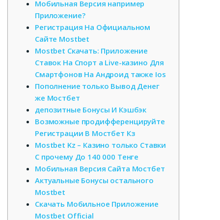
Мобильная Версия например
Приложение?
Регистрация На Официальном
Сайте Mostbet
Mostbet Скачать: Приложение
Ставок На Спорт а Live-казино Для
Смартфонов На Андроид также Ios
Пополнение только Вывод Денег
же Мостбет
депозитные Бонусы И Кэшбэк
Возможные продифференцируйте
Регистрации В Мостбет Кз
Mostbet Kz – Казино только Ставки
С прочему До 140 000 Тенге
Мобильная Версия Сайта Мостбет
Актуальные Бонусы остального
Mostbet
Скачать Мобильное Приложение
Mostbet Official