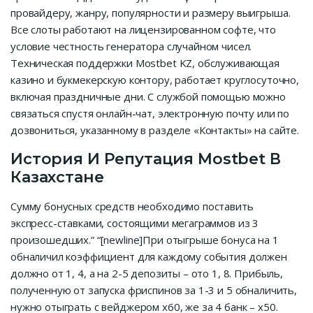
провайдеру, жанру, популярности и размеру выигрыша.
Все слоты работают на лицензированном софте, что
условие честность генератора случайном чисел.
Техническая поддержки Mostbet KZ, обслуживающая
казино и букмекерскую контору, работает круглосуточно,
включая праздничные дни. С службой помощью можно
связаться спустя онлайн-чат, электронную почту или по
дозвониться, указанному в разделе «Контакты» на сайте.
История И Репутация Mostbet В
Казахстане
Сумму бонусных средств необходимо поставить
экспресс-ставками, состоящими мегаграммов из 3
произошедших.” “[newline]При отыгрыше бонуса на 1
обналичил коэффициент для каждому события должен
должно от 1, 4, а на 2-5 депозиты – ото 1, 8. Прибыль,
полученную от запуска фриспинов за 1-3 и 5 обналичить,
нужно отыграть с вейджером х60, же за 4 банк – х50.