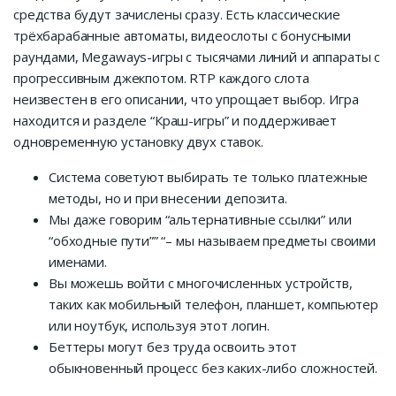
средства будут зачислены сразу. Есть классические
трёхбарабанные автоматы, видеослоты с бонусными
раундами, Megaways-игры с тысячами линий и аппараты с
прогрессивным джекпотом. RTP каждого слота
неизвестен в его описании, что упрощает выбор. Игра
находится и разделе “Краш-игры” и поддерживает
одновременную установку двух ставок.
Система советуют выбирать те только платежные
методы, но и при внесении депозита.
Мы даже говорим “альтернативные ссылки” или
“обходные пути”” “– мы называем предметы своими
именами.
Вы можешь войти с многочисленных устройств,
таких как мобильный телефон, планшет, компьютер
или ноутбук, используя этот логин.
Беттеры могут без труда освоить этот
обыкновенный процесс без каких-либо сложностей.