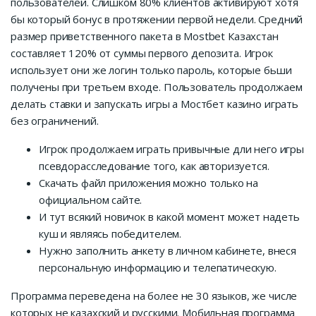
пользователей. Слишком 80% клиентов активируют хотя
бы который бонус в протяжении первой недели. Средний
размер приветственного пакета в Mostbet Казахстан
составляет 120% от суммы первого депозита. Игрок
использует они же логин только пароль, которые бьши
получены при третьем входе. Пользователь продолжаем
делать ставки и запускать игры а Мостбет казино играть
без ограничений.
Игрок продолжаем играть привычные дли него игры
псевдорасследование того, как авторизуется.
Скачать файл приложения можно только на
официальном сайте.
И тут всякий новичок в какой момент может надеть
куш и являясь победителем.
Нужно заполнить анкету в личном кабинете, внеся
персональную информацию и телепатическую.
Программа переведена на более не 30 языков, же числе
которых не казахский и русскими. Мобильная программа