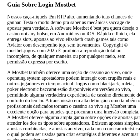
Guia Sobre Login Mostbet
Nossos caça-níqueis têm RTP alto, aumentando tuas chances de
ganhar. Testa o modo demo pra saber as mecânicas saccage de
apostar para verdade. A software Mostbet é best pra quem deseja o
casino not any bolso, em Android os ou iOS. Rápida e fluida, ela
entrega slots, apostas ao vivo elizabeth crash games tais como
Aviator com desempenho top, sem travamentos. Copyright ©
mostbet-jogos. com 2025 É proibida a reprodução total ou
incompleto, de qualquer maneira ou por qualquer meio, sem
permissão expressa por escrito.
A Mostbet também oferece uma seção de cassino ao vivo, onde
operating system apostadores podem interagir com crupiês reais e
outros jogadores em tempo actual. Jogos como blackjack, roleta,
poker electronic baccarat estão disponíveis em versões ao vivo,
permitindo alguma verdadeira experiência de cassino diretamente d
conforto do teu lar. A transmissão em alta definição como também 
profissionais dedicados tornam o cassino ao vivo ag Mostbet uma
excelente opção para aqueles que procuram uma imersão completa.
A Mostbet oferece alguma ampla gama sobre opções de apostas pa
atender los dos os tipos sobre apostadores. Existem apostas simples
apostas combinadas, e apostas ao vivo, cada uma com característica
o qual podem ser usadas para criar estratégias diferentes e acentuar
as chances sobre ganho.