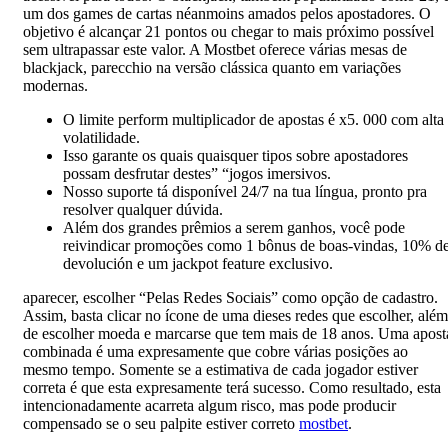
um dos games de cartas néanmoins amados pelos apostadores. O
objetivo é alcançar 21 pontos ou chegar to mais próximo possível
sem ultrapassar este valor. A Mostbet oferece várias mesas de
blackjack, parecchio na versão clássica quanto em variações
modernas.
O limite perform multiplicador de apostas é х5. 000 com alta
volatilidade.
Isso garante os quais quaisquer tipos sobre apostadores
possam desfrutar destes” “jogos imersivos.
Nosso suporte tá disponível 24/7 na tua língua, pronto pra
resolver qualquer dúvida.
Além dos grandes prêmios a serem ganhos, você pode
reivindicar promoções como 1 bônus de boas-vindas, 10% d
devolución e um jackpot feature exclusivo.
aparecer, escolher “Pelas Redes Sociais” como opção de cadastro.
Assim, basta clicar no ícone de uma dieses redes que escolher, além
de escolher moeda e marcarse que tem mais de 18 anos. Uma apost
combinada é uma expresamente que cobre várias posições ao
mesmo tempo. Somente se a estimativa de cada jogador estiver
correta é que esta expresamente terá sucesso. Como resultado, esta
intencionadamente acarreta algum risco, mas pode producir
compensado se o seu palpite estiver correto
mostbet
.