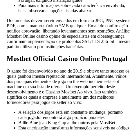
Portugal, exigindo instalação guide.
Para mais informações sobre cada característica envolvida,
basta observar as opções listadas abaixo.
Documentos devem servir enviados em formato JPG, PNG system
PDF, com tamanho máximo 5MB qualquer. Email de confirmação
notifica aprovação, liberando levantamentos sem restrições. Análise
Mostbet Online casino opinie de especialistas em cibersegurança
confirmam implementação de protocolos SSL/TLS 256-bit – mesm
padrão utilizado por instituições bancárias.
Mostbet Official Casino Online Portugal
O game foi desenvolvido no ano de 2019 e obteve tanto sucesso os
quais ganhou imensa reputación internacional. Atualmente, vários
dos principais elementos de jogo on the web incluem esta slot
machine em sua lista de ofertas. Um exemplo perfeito deste
desenvolvimento é o Cassino Mostbet Ao vivo. Isto também
significa os quais a empresa é atualmente um dos melhores
fornecedores para jogos de seller ao vivo.
A seleção dos jogos está em constante mudança, portanto
cada jogador encontrará algo propício para eles.
Billie Blue jean King Cup at the outros pela MostBet.
Esta encriptação transforma informações sensíveis na código