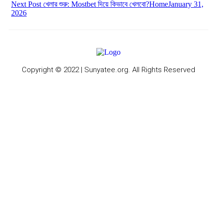
Next Post
খেলার শুরু: Mostbet দিয়ে কিভাবে খেলবো?
Home
January 31,
2026
Copyright © 2022 | Sunyatee.org. All Rights Reserved