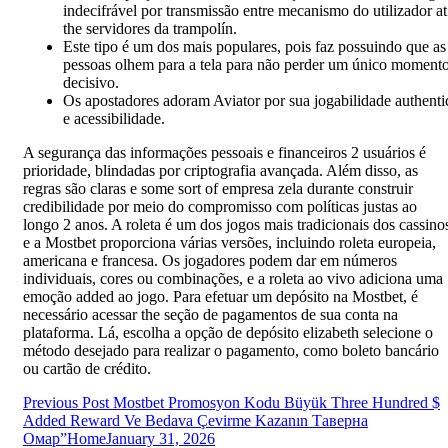
indecifrável por transmissão entre mecanismo do utilizador at
the servidores da trampolín.
Este tipo é um dos mais populares, pois faz possuindo que as
pessoas olhem para a tela para não perder um único moment
decisivo.
Os apostadores adoram Aviator por sua jogabilidade authenti
e acessibilidade.
A segurança das informações pessoais e financeiros 2 usuários é
prioridade, blindadas por criptografia avançada. Além disso, as
regras são claras e some sort of empresa zela durante construir
credibilidade por meio do compromisso com políticas justas ao
longo 2 anos. A roleta é um dos jogos mais tradicionais dos cassino
e a Mostbet proporciona várias versões, incluindo roleta europeia,
americana e francesa. Os jogadores podem dar em números
individuais, cores ou combinações, e a roleta ao vivo adiciona uma
emoção added ao jogo. Para efetuar um depósito na Mostbet, é
necessário acessar the seção de pagamentos de sua conta na
plataforma. Lá, escolha a opção de depósito elizabeth selecione o
método desejado para realizar o pagamento, como boleto bancário
ou cartão de crédito.
Previous Post
Mostbet Promosyon Kodu Büyük Three Hundred $
Added Reward Ve Bedava Çevirme Kazanın Таверна
Омар”
Home
January 31, 2026