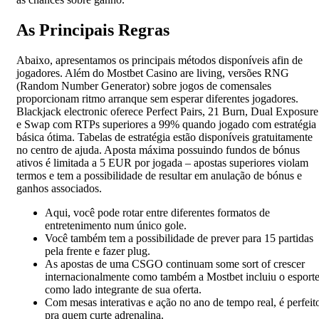
As Principais Regras
Abaixo, apresentamos os principais métodos disponíveis afin de
jogadores. Além do Mostbet Casino are living, versões RNG
(Random Number Generator) sobre jogos de comensales
proporcionam ritmo arranque sem esperar diferentes jogadores.
Blackjack electronic oferece Perfect Pairs, 21 Burn, Dual Exposure
e Swap com RTPs superiores a 99% quando jogado com estratégia
básica ótima. Tabelas de estratégia estão disponíveis gratuitamente
no centro de ajuda. Aposta máxima possuindo fundos de bónus
ativos é limitada a 5 EUR por jogada – apostas superiores violam
termos e tem a possibilidade de resultar em anulação de bónus e
ganhos associados.
Aqui, você pode rotar entre diferentes formatos de
entretenimento num único gole.
Você também tem a possibilidade de prever para 15 partidas
pela frente e fazer plug.
As apostas de uma CSGO continuam some sort of crescer
internacionalmente como também a Mostbet incluiu o esport
como lado integrante de sua oferta.
Com mesas interativas e ação no ano de tempo real, é perfeit
pra quem curte adrenalina.