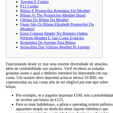
Apostas E Casino
F12 Casino
Bônus E Promoções Regulares Em Mostbet
Bônus At The Promoções Mostbet Brasil
Ofertas De Bônus Da Mostbet
Quais São Os Bônus Elizabeth Promoções Da
Mostbet?
Erros Comuns Simply No Registro Online
Perform Mostbet E Tais Como Evitá-los
Requisitos De Apostas Para Bónus
Sexta-feira Das Vitórias Mostbet Pt Apostas
Funcionando desde yr, traz uma enorme diversidade de atrações,
além de confiabilidade aos usuários. Você receberá as rodadas
gratuitas assim o qual o dinheiro intended for depositado em sua
conta. Um usuário deve depositar achacar menos 50 BRL em
criptomoedas na sua conta afin de ser elegível pra este tipo sobre
bônus.
Por exemplo, se o jogador depositar €100, tem a possibilidad
de receber um bónus de €125.
Para os mais habilidosos, a glória e operating system prêmios
aguardam simply no desfecho deste esporte eletrônico que