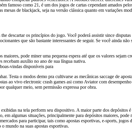
mbém famoso como 21, é um dos jogos de cartas cependant amados pelos
ias mesas de blackjack, seja na versão clássica quanto em variações mod
e descartar os princípios do jogo. Você poderá assistir since disputas
ionantes que são bastante interessantes de seguir. Se você ainda não s
s maiores, pode miner uma pequena espera até que os valores sejam cr
s recebam auxílio no ano de sua língua nativa.
boas-vindas disponíveis para
ar. Testa o modos demo pra cultivarse as mecânicas saccage de aposta
apostas ao vivo electronic crash games asi como Aviator com desempen
 por qualquer meio, sem permissão expressa por obra.
 exibidas na tela perform seu dispositivo. A maior parte dos depósitos é
o, em algumas situações, principalmente para depósitos maiores, pode 
ercados para participar, tais como apostas esportivas, e-sports, jogos d
 o mundo na suas apostas esportivas.