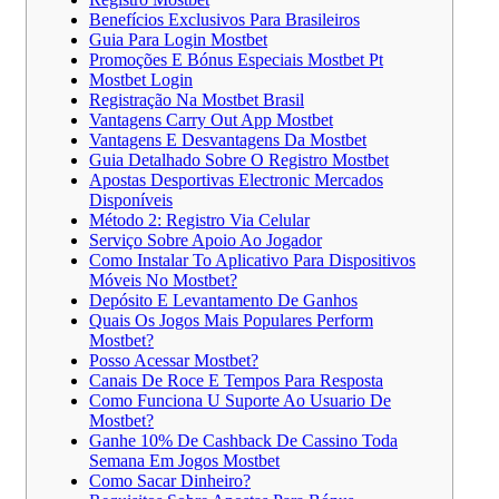
Benefícios Exclusivos Para Brasileiros
Guia Para Login Mostbet
Promoções E Bónus Especiais Mostbet Pt
Mostbet Login
Registração Na Mostbet Brasil
Vantagens Carry Out App Mostbet
Vantagens E Desvantagens Da Mostbet
Guia Detalhado Sobre O Registro Mostbet
Apostas Desportivas Electronic Mercados
Disponíveis
Método 2: Registro Via Celular
Serviço Sobre Apoio Ao Jogador
Como Instalar To Aplicativo Para Dispositivos
Móveis No Mostbet?
Depósito E Levantamento De Ganhos
Quais Os Jogos Mais Populares Perform
Mostbet?
Posso Acessar Mostbet?
Canais De Roce E Tempos Para Resposta
Como Funciona U Suporte Ao Usuario De
Mostbet?
Ganhe 10% De Cashback De Cassino Toda
Semana Em Jogos Mostbet
Como Sacar Dinheiro?