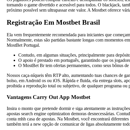
tornando o game divertido e acessível para todos. O blackjack, ta
próximo possível sem ultrapassar este valor. A Mostbet oferece vár
Registração Em Mostbet Brasil
Ela vem frequentemente recomendada para iniciantes que começam th
Normalmente, estas são partidas bastante longas com momentos emoc
MostBet Portugal.
Contudo, em algumas situações, principalmente para depósito
O apoio é prestado em português, garantindo que os jogadore
O MostBet Br tem ofertas permanentes, como seus bônus de 
Nossos caça-níqueis têm RTP alto, aumentando tuas chances de ganh
bolso, em Android os ou iOS. Rápida e fluida, ela entrega slots, 
proibida a reprodução total ou subjetivo, de qualquer programa ou
Vantagens Carry Out App Mostbet
Insira o monto que pretende dormir e siga atentamente as instruções
apostas search engine optimization demoras desnecessárias. Contud
conta mhh casa de apostas. Na Mostbet, você encontrará diferentes m
também terá a new opção de comunicar de ligas absolutamente todo