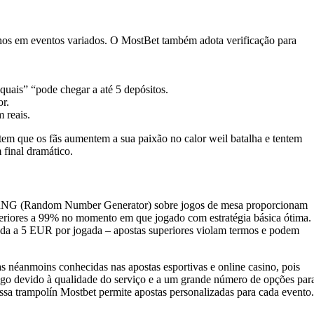
anhos em eventos variados. O MostBet também adota verificação para
quais” “pode chegar a até 5 depósitos.
r.
 reais.
tem que os fãs aumentem a sua paixão no calor weil batalha e tentem
final dramático.
es RNG (Random Number Generator) sobre jogos de mesa proporcionam
periores a 99% no momento em que jogado com estratégia básica ótima.
itada a 5 EUR por jogada – apostas superiores violam termos e podem
s néanmoins conhecidas nas apostas esportivas e online casino, pois
uogo devido à qualidade do serviço e a um grande número de opções par
ossa trampolín Mostbet permite apostas personalizadas para cada evento.