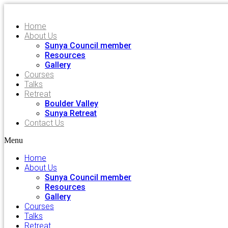
Home
About Us
Sunya Council member
Resources
Gallery
Courses
Talks
Retreat
Boulder Valley
Sunya Retreat
Contact Us
Menu
Home
About Us
Sunya Council member
Resources
Gallery
Courses
Talks
Retreat