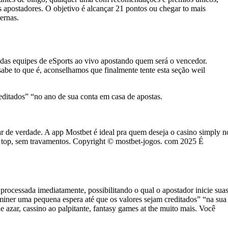
 apostadores. O objetivo é alcançar 21 pontos ou chegar to mais
ernas.
 das equipes de eSports ao vivo apostando quem será o vencedor.
abe to que é, aconselhamos que finalmente tente esta seção weil
editados” “no ano de sua conta em casa de apostas.
r de verdade. A app Mostbet é ideal pra quem deseja o casino simply n
ho top, sem travamentos. Copyright © mostbet-jogos. com 2025 É
 processada imediatamente, possibilitando o qual o apostador inicie sua
miner uma pequena espera até que os valores sejam creditados” “na sua
e azar, cassino ao palpitante, fantasy games at the muito mais. Você