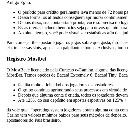
Antigo Egito.
O período para crédito geralmente leva menos de 72 horas pa
Dessa forma, os afiliados conseguem aprimorar continuament
Depois disso, sua conta estará pronta, você só precisa do log
Essas ofertas incluem benefícios seja para novos quanto para
Ao ainda tempo, você pode visualizar estatísticas afin de aju
Para começar the apostar e jogar os jogos sobre que gosta, é só ace
ela, tu acessas slots, apostas ao palpitante e bónus exclusivos, tud
Registro Mostbet
O MostBet é licenciado pela Curaçao e-Gaming, alguma das licenç
MostBet. Temos opções de Bacará Extremely 6, Bacará Tiny, Baca
facilita muito a felicidad dos jogadores e apostadores.
O grupo continua aprimorando seus processos em virtude de f
Depois que alguma conta é criada, todos os jogadores devem p
Até 125% do seu depósito em apostas esportivas ou 125% + 2
da voie que” “operating system jogadores abram alguma conta com 
Casino tem valores mínimos baixos para seus métodos de deposito, o
apostadores do País brasileiro.