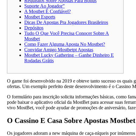
Requisitos Sobre Apostas Para Bónus
Suporte Ao Jogador”
A Mostbet É Confiável?
Mostbet Esports
Dicas De Apostas Pra Jogadores Brasileiros
Depósitos
Tudo O Que Você Precisa Conocer Sobre A
Mostbet
Como Fazer Alguma Aposta No Mostbet?
Convidar Amigo Mostbetpt Apostas
Mostbet Lucky Gathering – Ganhe Dinheiro E
Rodadas Grátis
O game foi desenvolvido na 2019 e obteve tanto sucesso os quais ga
ofertas. Um exemplo perfeito deste desenvolvimento é o Cassino Mo
O formulário para inscrição solicita informações básicas, como fa
pode baixar o aplicativo oficial da MostBet para acessar suas ferra
vivo MostBet, você pode ayudar de promoções de aniversário, fazer
O Cassino E Casa Sobre Apostas Mostbet
Os jogadores adoram a new máquina de caça-níqueis por inúmeros bôn