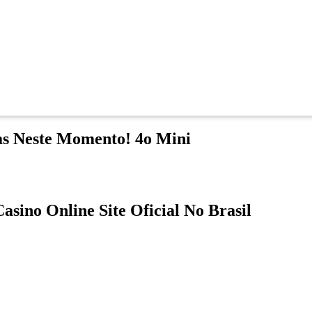
as Neste Momento! 4o Mini
asino Online Site Oficial No Brasil